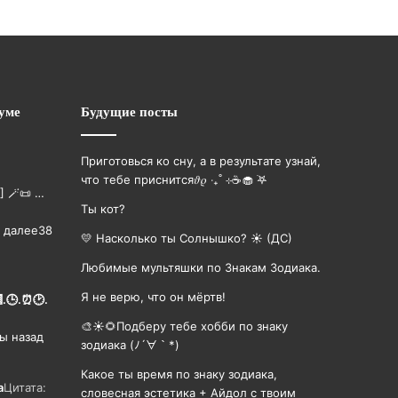
уме
Будущие посты
Приготовься ко сну, а в результате узнай,
что тебе приснится𝜗𝜚 ‧₊˚ ⊹☕️🧁 ࣪𖤐
] 🪄📜 …
Ты кот?
 далее
38
💛 Насколько ты Солнышко? ☀️ (ДС)
Любимые мультяшки по Знакам Зодиака.
Я не верю, что он мёртв!
🟩.🕒.⏰🕑.
🎨☀🌻Подберу тебе хобби по знаку
ы назад
зодиака (ﾉ´∀｀*)
Какое ты время по знаку зодиака,
а
Цитата:
словесная эстетика + Айдол с твоим