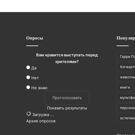
Опросы
Популяр
Вам нравится выступать перед
Гарри П
зрителями?
Хогварт
Да
животн
Нет
книги
Не знаю
мультф
Показать результаты
персон
Загрузка ...
эстетик
Архив опросов