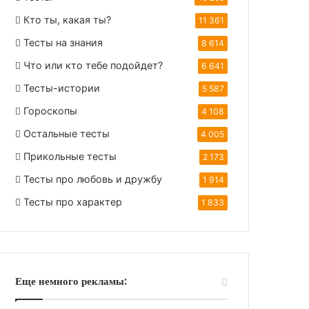
Кто ты, какая ты?
11 361
Тесты на знания
8 614
Что или кто тебе подойдет?
6 641
Тесты-истории
5 587
Гороскопы
4 108
Остальные тесты
4 005
Прикольные тесты
2 173
Тесты про любовь и дружбу
1 914
Тесты про характер
1 833
Еще немного рекламы: