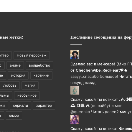
ные метки:
Последние сообщения на фор
оттер
Новый персонаж
Сделаю вас в мейкере! [Мир ГП
с
аниме
волшебство
от
ChechenVibe_RedHeart💖🔥
ые
история
картинки
ваауу..спасибо большое!
Читать
секунд назад
любовь
магия
ильмы
необычное
Скажу, какой ты котик
от
.🎶.🍋‍
ажи
сериалы
характер
🕰️.🍋‍🟩.🎶.
(по вайбу) и мне
@queenka
Читать далее
2 минут
а
юмор
Скажу, какой ты котик
от
Фиалк