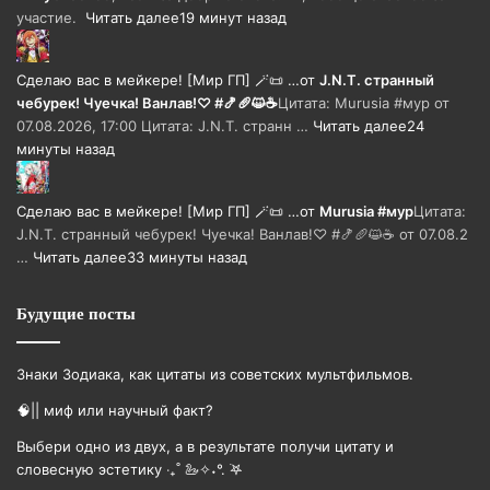
участие.
Читать далее
19 минут назад
Сделаю вас в мейкере! [Мир ГП] 🪄📜 …
от
J.N.T. странный
чебурек! Чуечка! Ванлав!♡ #🍤🥖😺☕
Цитата: Murusia #мур от
07.08.2026, 17:00 Цитата: J.N.T. странн …
Читать далее
24
минуты назад
Сделаю вас в мейкере! [Мир ГП] 🪄📜 …
от
Murusia #мур
Цитата:
J.N.T. странный чебурек! Чуечка! Ванлав!♡ #🍤🥖😺☕ от 07.08.2
…
Читать далее
33 минуты назад
Будущие посты
Знаки Зодиака, как цитаты из советских мультфильмов.
🧠|| миф или научный факт?
Выбери одно из двух, а в результате получи цитату и
словесную эстетику ‧₊˚ 🦢✧˖°. ࣪𖤐