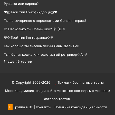
Русалка или сирена?
❤️🦁Твой тип Гриффиндорца🦁❤️
Ты на вечеринке с персонажами Genshin Impact!
💛 Насколько ты Солнышко? ☀️ (ДС)
💙🦅Твой тип Когтевранца🦅💙
Как хорошо ты знаешь песни Ланы Дель Рей
Ты чёрная кошка или золотистый ретривер✧˖°. ࣪𖤐
И еще 49 тестов
© Copyright 2009-2026 |
Трикки - бесплатные тесты
Мнение администрации сайта может не совпадать с мнением
авторов тестов.
Группа в ВК
|
Контакты
|
Политика конфиденциальности