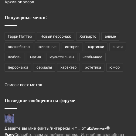
Архив опросов
Популярные метки:
Гарри Поттер
Новый персонаж
Хогвартс
аниме
волшебство
животные
история
картинки
книги
любовь
магия
мультфильмы
необычное
персонажи
сериалы
характер
эстетика
юмор
Список всех меток
Последние сообщения на форуме
Давайте вы мне факты/интересы и т …
от
🌊𝓢𝓾𝓶𝓶𝓮𝓻🌞
#мяу
Спасибо, всем за добрые слова. И, вообще спасибо за