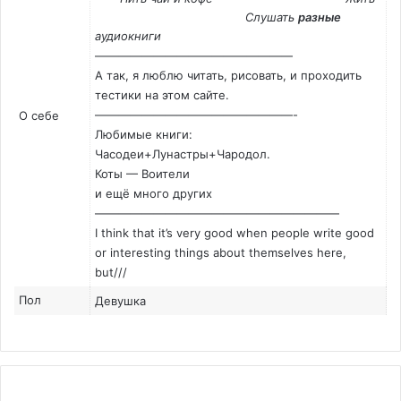
Слушать
разные
аудиокниги
—————————————————
А так, я люблю читать, рисовать, и проходить
тестики на этом сайте.
—————————————————-
О себе
Любимые книги:
Часодеи+Лунастры+Чародол.
Коты — Воители
и ещё много других
—————————————————————
I think that it’s very good when people write good
or interesting things about themselves here,
but///
Пол
Девушка