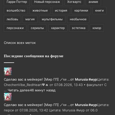
Гарри Поттер
Новый персонаж
Хогвартс
аниме
волшебство
животные
история
картинки
книги
любовь
магия
мультфильмы
необычное
персонажи
сериалы
характер
эстетика
юмор
Список всех меток
Последние сообщения на форуме
Сделаю вас в мейкере! [Мир ГП] 🪄📜 …
от
Murusia #мур
Цитата:
ChechenVibe_RedHeart💖🔥 от 07.08.2026, 13:43 • факультет С
…
Читать далее
46 минут назад
Сделаю вас в мейкере! [Мир ГП] 🪄📜 …
от
Murusia #мур
Цитата:
перси от 07.08.2026, 13:42 Цитата: Murusia #мур от 06.0