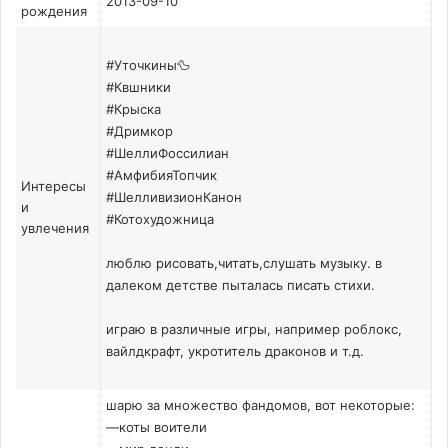
2013-09-10
рождения
#Уточкины🦆
#Квшники
#Крыска
#Дримкор
#ШеллиФоссилиан
#АмфибияТопчик
Интересы
#ШелливизионКанон
и
#Котохудожница
увлечения
люблю рисовать,читать,слушать музыку. в
далеком детстве пыталась писать стихи.
играю в различные игры, например роблокс,
вайлдкрафт, укротитель драконов и т.д.
шарю за множество фандомов, вот некоторые:
—коты воители