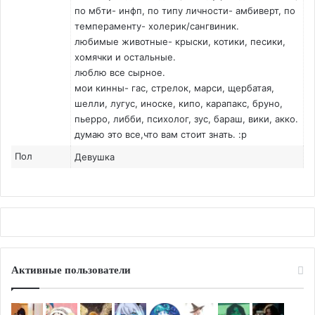
по мбти- инфп, по типу личности- амбиверт, по
темпераменту- холерик/сангвиник.
любимые животные- крыски, котики, песики,
хомячки и остальные.
люблю все сырное.
мои кинны- гас, стрелок, марси, щербатая,
шелли, лугус, иноске, кипо, карапакс, бруно,
пьерро, либби, психолог, зус, бараш, вики, акко.
думаю это все,что вам стоит знать. :p
Пол
Девушка
Активные пользователи