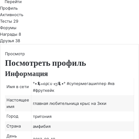
Перейти
Профиль
Активность
Тесты
29
Форумы
Награды
8
Друзья
38
Просмотр
Посмотреть профиль
Информация
°•🦎ⲙᥲρᥴυ ⲃ𐔤🦎•° #супермегашиппер #кв
Имя в сети
#фруткейк
Настоящее
главная любительница крыс на 3кки
имя
Город
тритония
Страна
амфибия
День