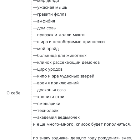
—мир денди
—ужасная мышь
—гравити фоллз
—амфибия
—дом совы
—призрак и молли макги
—шира и непобедимые принцессы
—мой прайд
—больница для животных
—клинок рассекающий демонов
—цирк уродов
—кипо и эра чудесных зверей
—время приключений
—драконья сага
О себе
—хроники стаи
—смешарики
—технолайк
—академия ведьмочек
и еще много-много, список будет пополняться.
по знаку зодиака- дева,по году рождения- змея,