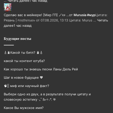
…
Читать далее
1 час назад
Сделаю вас в мейкере! [Мир ГП] 🪄📜 …
от
Murusia #мур
Цитата:
Рязань | 𐔥ᥱᥲthᥱrᥕιᥒⳋ от 07.08.2026, 13:13 Цитата: Murus …
Читать
далее
1 час назад
Будущие посты
🎸🪲Какой ты битл? 🪲🎸
какой ты контент ютуба?
Как хорошо ты знаешь песни Ланы Дель Рей
Шаг в новое будущее 💖
🧠|| миф или научный факт?
Выбери одно из двух, а в результате получи цитату и
словесную эстетику ‧₊˚ 🦢✧˖°. ࣪𖤐
Какое Вы мужское имя?