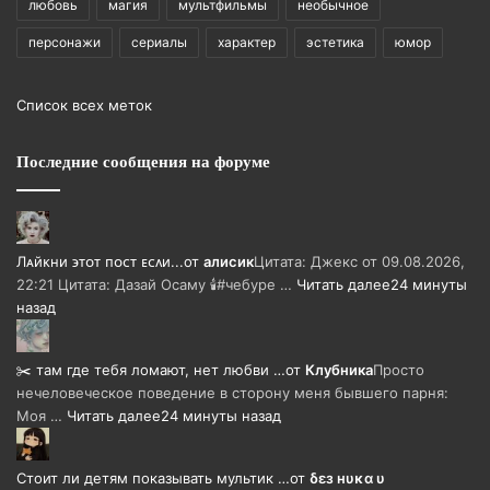
любовь
магия
мультфильмы
необычное
персонажи
сериалы
характер
эстетика
юмор
Список всех меток
Последние сообщения на форуме
Лᴀйᴋни ϶ᴛᴏᴛ ᴨᴏᴄᴛ ᴇᴄᴧи...
от
алисик
Цитата: Джекс от 09.08.2026,
22:21 Цитата: Дазай Осаму 🕯#чебуре …
Читать далее
24 минуты
назад
✂️ там где тебя ломают, нет любви …
от
Клубника
Просто
нечеловеческое поведение в сторону меня бывшего парня:
Моя …
Читать далее
24 минуты назад
Стоит ли детям показывать мультик …
от
δεз нυκα υ