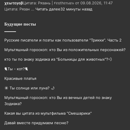
χεωτεγοβ
Цитата: Рязань | 𐔥ᥱᥲthᥱrᥕιᥒⳋ от 09.08.2026, 11:47
Цитата: Рязан …
Читать далее
32 минуты назад
Будущие посты
Русские писатели и поэты как пользователи "Трикки". Часть 2
Мультяшный гороскоп: кто Вы из положительных персонажей?
кто ты по знаку зодиака из "Больницы для животных"?💨
🐈Ты - кот?🐈
Красивые платья
☀️ Ты солнце или луна? 🌙
Мультяшный гороскоп: кто Вы из вечных детей по знаку
Зодиака?
Какая вы цитата из мультфильма "Смешарики"
Давай вместе придумаем песню?