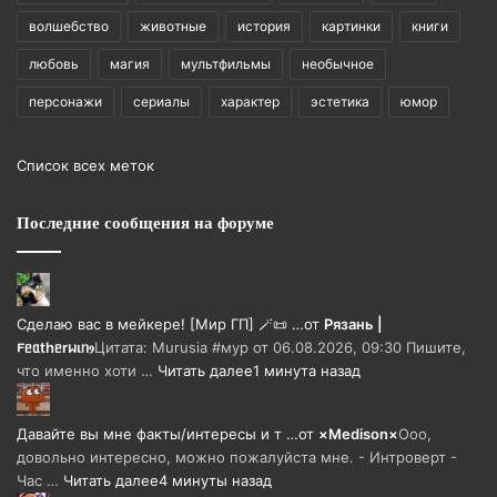
волшебство
животные
история
картинки
книги
любовь
магия
мультфильмы
необычное
персонажи
сериалы
характер
эстетика
юмор
Список всех меток
Последние сообщения на форуме
Сделаю вас в мейкере! [Мир ГП] 🪄📜 …
от
Рязань |
𐔥ᥱᥲthᥱrᥕιᥒⳋ
Цитата: Murusia #мур от 06.08.2026, 09:30 Пишите,
что именно хоти …
Читать далее
1 минута назад
Давайте вы мне факты/интересы и т …
от
×Medison×
Ооо,
довольно интересно, можно пожалуйста мне. - Интроверт -
Час …
Читать далее
4 минуты назад