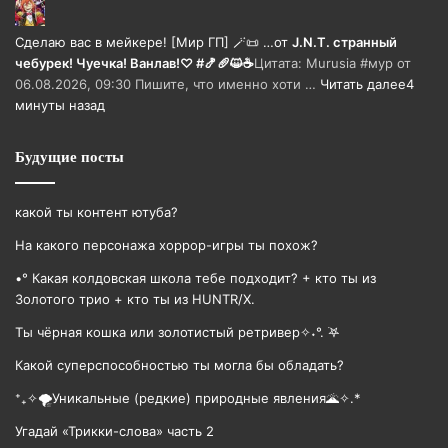
Сделаю вас в мейкере! [Мир ГП] 🪄📜 …
от
J.N.T. странный
чебурек! Чуечка! Ванлав!♡ #🍤🥖😺☕
Цитата: Murusia #мур от
06.08.2026, 09:30 Пишите, что именно хоти …
Читать далее
4
минуты назад
Будущие посты
какой ты контент ютуба?
На какого персонажа хоррор-игры ты похож?
•° Какая колдовская школа тебе подходит? + кто ты из
Золотого трио + кто ты из HUNTR/X.
Ты чёрная кошка или золотистый ретривер✧˖°. ࣪𖤐
Какой суперспособностью ты могла бы обладать?
⁺₊✧🌪️Уникальные (редкие) природные явления🌋✧.*
Угадай «Трикки-слова» часть 2