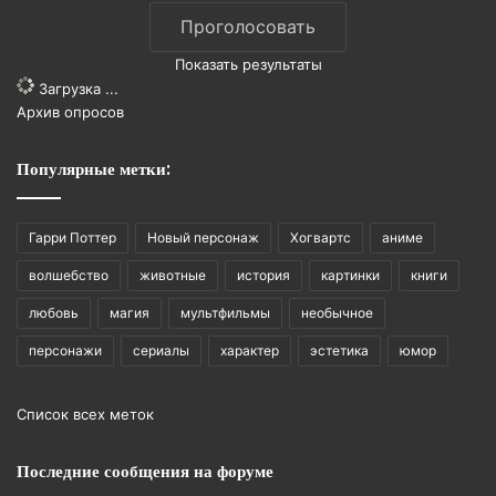
Показать результаты
Загрузка ...
Архив опросов
Популярные метки:
Гарри Поттер
Новый персонаж
Хогвартс
аниме
волшебство
животные
история
картинки
книги
любовь
магия
мультфильмы
необычное
персонажи
сериалы
характер
эстетика
юмор
Список всех меток
Последние сообщения на форуме