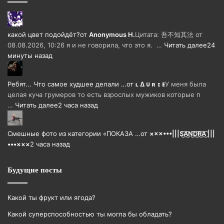
какой цвет подойдёт?
от
Anonymous H.
Цитата: 吾不知其法 от
08.08.2026, 10:26 я и не говорила, что это я. …
Читать далее
24
минуты назад
Ребят... Что самое худшее делали …
от
ʟ ∆ ᴜ ʀ ɪ ᴇ
У меня была
целая куча грумеров то есть взрослых мужиков которые п
…
Читать далее
2 часа назад
Смешные фото из категории «ПОКАЗА …
от
×××•••|||S͜͡A͜͡N͜͡D͜͡R͜͡A͜͡ |||
•••×××
2 часа назад
Будущие посты
Какой ты фрукт или ягода?
Какой суперспособностью ты могла бы обладать?