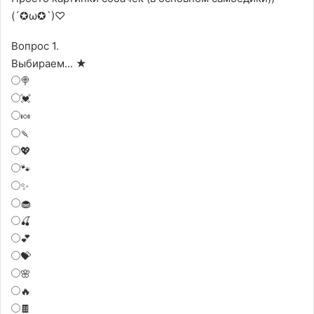
(´✪ω✪`)♡
Вопрос 1.
Выбираем... ★
🍭
💓
🍬
🍡
💖
🐾
✨
🧁
🍒
💕
💝
🌸
🔥
🍫