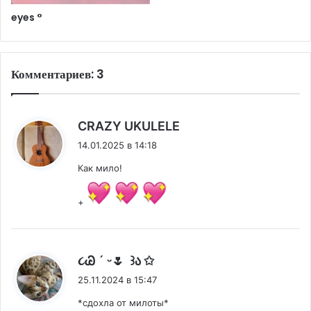
eyes °
Комментариев: 3
:
CRAZY UKULELE
14.01.2025 в 14:18
Как мило!
+
:
૮Ꮚ ´‌ ᵕ🌷 ‌ ꒱ა ✩
25.11.2024 в 15:47
*сдохла от милоты*