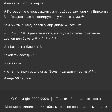
Я не верю, что он мёртв!
★Поговорите с призраками , а я подберу вам картину Винсента
Ван Гога,которая ассоциируется у меня с вами.★
Кем бы ты был(а) попав в мир диких животных
✧･ﾟ: *✧･ﾟ:*❁ Оцени пейзажи, а я подберу тебе сочетание
цветов для букета ❁✧･ﾟ: *✧･ﾟ:*
🎸🪲Какой ты битл? 🪲🎸
Какой ты сосед???
Косметика
кто ты по знаку зодиака из "Больницы для животных"?💨
И еще 58 тестов
© Copyright 2009-2026 |
Трикки - бесплатные тесты
Мнение администрации сайта может не совпадать с мнением