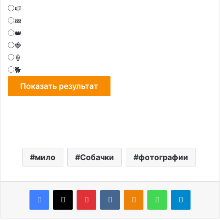
🍉
💤
👑
🍓
🍦
🐕
мило
Собачки
фотографии
Facebook
X
Pinterest
VKontakte
Odnoklassniki
WhatsApp
Telegram