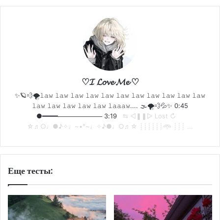
♡𝓘 𝓛𝓸𝓿𝓮 𝓜𝓮 ♡
✨🪐💨🌪𝚕𝚊𝚠 𝚕𝚊𝚠 𝚕𝚊𝚠 𝚕𝚊𝚠 𝚕𝚊𝚠 𝚕𝚊𝚠 𝚕𝚊𝚠 𝚕𝚊𝚠 𝚕𝚊𝚠 𝚕𝚊𝚠 𝚕𝚊𝚠
𝚕𝚊𝚠 𝚕𝚊𝚠 𝚕𝚊𝚠 𝚕𝚊𝚠 𝚕𝚊𝚠 𝚕𝚊𝚊𝚊𝚠.... 🌫🌪💨💦✨ 0:45
●━━━━────────── 3:19
‌ ‌ ⇆ ㅤ◁ㅤ❚❚ㅤ▷ㅤㅤ Lost ↻
☆♬○♩●♪✧♩~•°~♩✧♪●♩○♬☆ ┊┊┊┊┊┊𖥸 ┊┊┊ ...
Еще тесты: