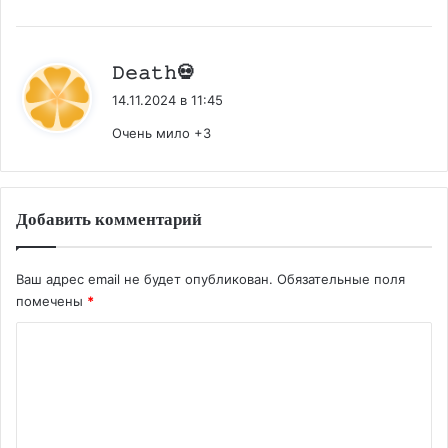
:
𝙳𝚎𝚊𝚝𝚑💀
14.11.2024 в 11:45
Очень мило +3
Добавить комментарий
Ваш адрес email не будет опубликован.
Обязательные поля
помечены
*
К
о
м
м