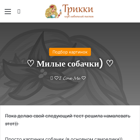
Меню
Вход
Подбор картинок
♡ Милые собачки) ♡
♡𝓘 𝓛𝓸𝓿𝓮 𝓜𝓮 ♡
Пока делаю свой следующий тест решила намалевать
этот))
Просто картинки собачек (в основном самоедики))