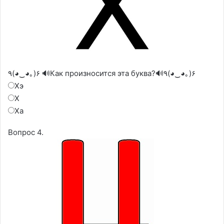
٩(◕‿◕｡)۶ 🔊Как произносится эта буква?🔊٩(◕‿◕｡)۶
Хэ
Х
Ха
Вопрос 4.