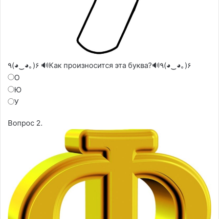
٩(◕‿◕｡)۶ 🔊Как произносится эта буква?🔊٩(◕‿◕｡)۶
О
Ю
У
Вопрос 2.