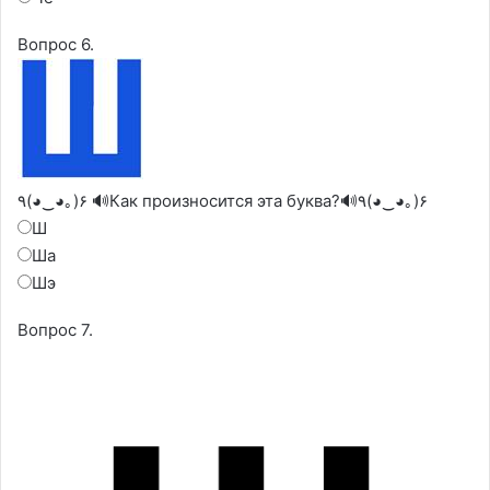
Вопрос 6.
٩(◕‿◕｡)۶ 🔊Как произносится эта буква?🔊٩(◕‿◕｡)۶
Ш
Ша
Шэ
Вопрос 7.