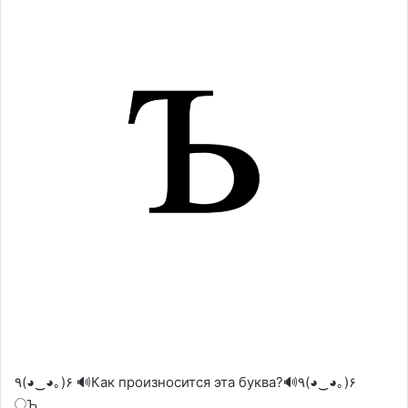
٩(◕‿◕｡)۶ 🔊Как произносится эта буква?🔊٩(◕‿◕｡)۶
Ъ