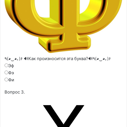
٩(◕‿◕｡)۶ 🔊Как произносится эта буква?🔊٩(◕‿◕｡)۶
Эф
Фэ
Фи
Вопрос 3.