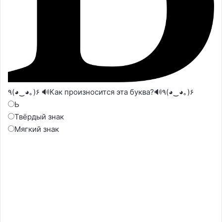
٩(◕‿◕｡)۶ 🔊Как произносится эта буква?🔊٩(◕‿◕｡)۶
Ь
Твёрдый знак
Мягкий знак