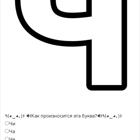
٩(◕‿◕｡)۶ 🔊Как произносится эта буква?🔊٩(◕‿◕｡)۶
Чи
Ча
Че