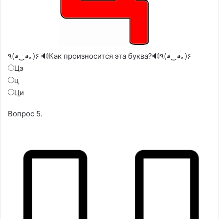
٩(◕‿◕｡)۶ 🔊Как произносится эта буква?🔊٩(◕‿◕｡)۶
Цэ
ц
Ци
Вопрос 5.