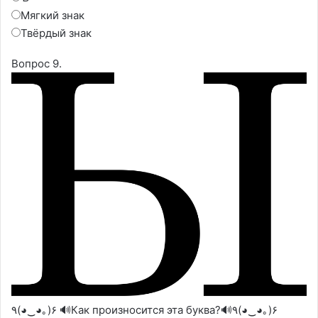
Мягкий знак
Твёрдый знак
Вопрос 9.
٩(◕‿◕｡)۶ 🔊Как произносится эта буква?🔊٩(◕‿◕｡)۶