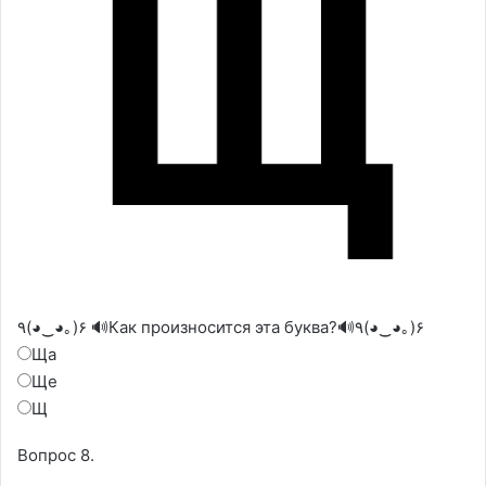
٩(◕‿◕｡)۶ 🔊Как произносится эта буква?🔊٩(◕‿◕｡)۶
Ща
Ще
Щ
Вопрос 8.