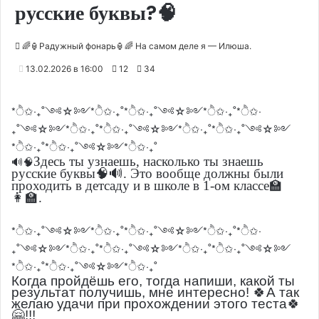
русские буквы?🧠
🌈🏮Радужный фонарь🏮🌈 На самом деле я — Илюша.
13.02.2026 в 16:00
12
34
*ੈ✩‧₊˚༺☆༻*ੈ✩‧₊˚*ੈ✩‧₊˚༺☆༻*ੈ✩‧₊˚*ੈ✩‧
₊˚༺☆༻*ੈ✩‧₊˚*ੈ✩‧₊˚༺☆༻*ੈ✩‧₊˚*ੈ✩‧₊˚༺☆༻
*ੈ✩‧₊˚*ੈ✩‧₊˚༺☆༻*ੈ✩‧₊˚
Здесь ты узнаешь, насколько ты знаешь
🔊🧠
русские буквы🧠🔊. Это вообще должны были
проходить в детсаду и в школе в 1-ом классе🏫
👩‍🏫.
*ੈ✩‧₊˚༺☆༻*ੈ✩‧₊˚*ੈ✩‧₊˚༺☆༻*ੈ✩‧₊˚*ੈ✩‧
₊˚༺☆༻*ੈ✩‧₊˚*ੈ✩‧₊˚༺☆༻*ੈ✩‧₊˚*ੈ✩‧₊˚༺☆༻
*ੈ✩‧₊˚*ੈ✩‧₊˚༺☆༻*ੈ✩‧₊˚
Когда пройдёшь его, тогда напиши, какой ты
результат получишь, мне интересно! 🍀А так
желаю удачи при прохождении этого теста🍀
🤗!!!