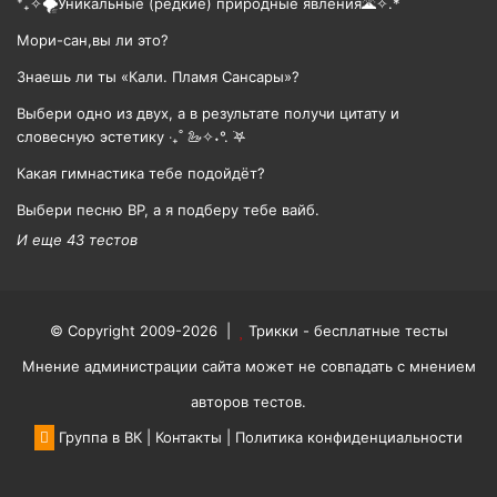
⁺₊✧🌪️Уникальные (редкие) природные явления🌋✧.*
Мори-сан,вы ли это?
Знаешь ли ты «Кали. Пламя Сансары»?
Выбери одно из двух, а в результате получи цитату и
словесную эстетику ‧₊˚ 🦢✧˖°. ࣪𖤐
Какая гимнастика тебе подойдёт?
Выбери песню BP, а я подберу тебе вайб.
И еще 43 тестов
© Copyright 2009-2026 |
Трикки - бесплатные тесты
Мнение администрации сайта может не совпадать с мнением
авторов тестов.
Группа в ВК
|
Контакты
|
Политика конфиденциальности