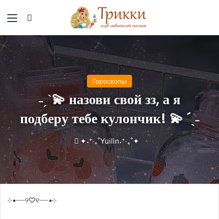
Меню
Вход
Гороскопы
˗ˏˋ💫 назови свой зз, а я
подберу тебе кулончик! 💫 ´ˎ˗
✦˖⁺‧₊˚Yuilin˖⁺‧₊˚✦
༶•┈┈୨♡୧┈┈•༶