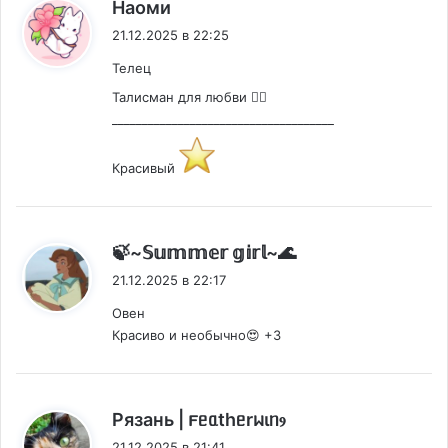
:
Наоми
21.12.2025 в 22:25
Телец
Талисман для любви ❤️‍🔥
_____________________________________
Красивый
:
🍃~𝕊𝕦𝕞𝕞𝕖𝕣 𝕘𝕚𝕣𝕝~🌊
21.12.2025 в 22:17
Овен
Красиво и необычно😍 +3
:
Рязань | 𐔥ᥱᥲthᥱrᥕιᥒⳋ
21.12.2025 в 21:41