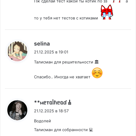
Пж сделай тест какой ты котик по зз
а
то у тебя нет тестов с котиками
:
selina
21.12.2025 в 19:01
Талисман для решительности 🏛️
Спасибо.. Иногда не хватает
:
**ⲙᥱᴛᥲᥣɦᥱᥲɗ🎸
21.12.2025 в 18:57
Водолей
Талисман для собранности 💻