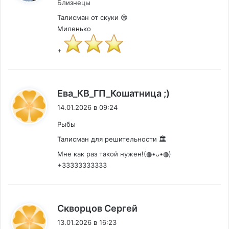
Близнецы
Талисман от скуки 😪
Миленько
+
:
Ева_КВ_ГП_Кошатница ;)
14.01.2026 в 09:24
Рыбы
Талисман для решительности 🏛️
Мне как раз такой нужен!(⁠◍⁠•⁠ᴗ⁠•⁠◍⁠)
+33333333333
:
Скворцов Сергей
13.01.2026 в 16:23