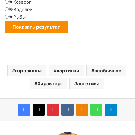
🌟Козерог
🌟Водолей
🌟Рыбы
гороскопы
картинки
необычное
Характер.
эстетика
Facebook
X
Pinterest
VKontakte
Odnoklassniki
WhatsApp
Telegram