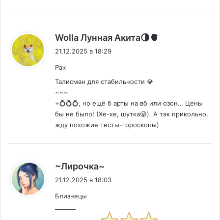
:
Wolla Лунная Акита🌗🫀
21.12.2025 в 18:29
Рак
Талисман для стабильности 💎
~~~
+💍💍💍, но ещё б арты на вб или озон… Цены
бы не было! (Хе-хе, шутка😜). А так прикольно,
жду похожие тесты-гороскопы)
:
~Лирочка~
21.12.2025 в 18:03
Близнецы
_______