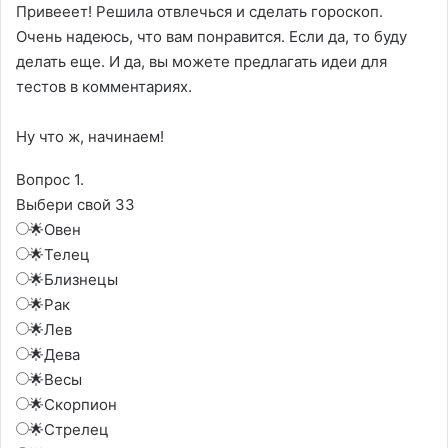
Привееет! Решила отвлечься и сделать гороскоп.
Очень надеюсь, что вам понравится. Если да, то буду
делать еще. И да, вы можете предлагать идеи для
тестов в комментариях.
Ну что ж, начинаем!
Вопрос 1.
Выбери свой ЗЗ
🌟Овен
🌟Телец
🌟Близнецы
🌟Рак
🌟Лев
🌟Дева
🌟Весы
🌟Скорпион
🌟Стрелец