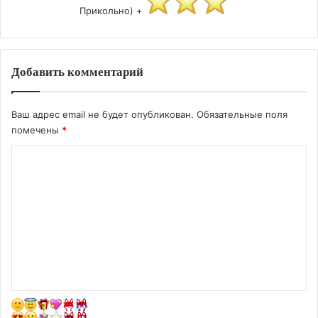
Прикольно) +
Добавить комментарий
Ваш адрес email не будет опубликован.
Обязательные поля
помечены
*
К
о
м
м
е
н
т
а