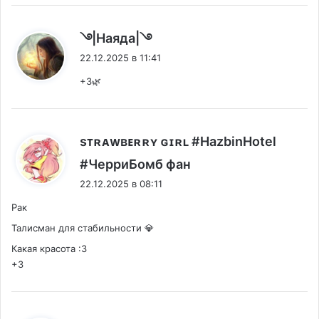
:
࿓|Наяда|࿓
22.12.2025 в 11:41
+3🌿
sᴛʀᴀᴡʙᴇʀʀʏ ɢɪʀʟ #HazbinHotel
:
#ЧерриБомб фан
22.12.2025 в 08:11
Рак
Талисман для стабильности 💎
Какая красота :3
+3