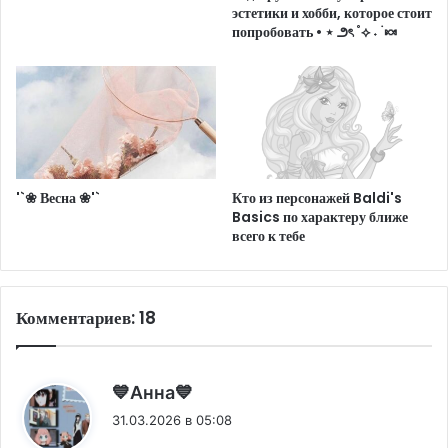
эстетики и хобби, которое стоит
попробовать • ⋆ ౨ৎ ˚⟡ ˖ ࣪ 🍬
'`❀ Весна ❀'`
Кто из персонажей Baldi's
Basics по характеру ближе
всего к тебе
Комментариев: 18
:
💙⁠Анна💙
31.03.2026 в 05:08