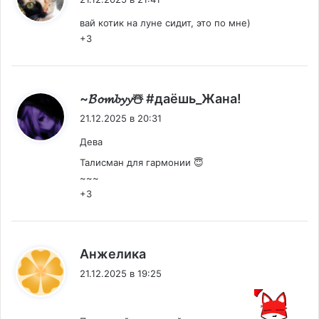
вай котик на луне сидит, это по мне)
+3
:
~𝓑𝓸𝓶𝓫𝔂𝔂☃️ #даëшь_Жана!
21.12.2025 в 20:31
Дева
Талисман для гармонии 😇
~~~
+3
:
Анжелика
21.12.2025 в 19:25