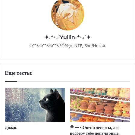
✦˖⁺‧₊˚Yuilin˖⁺‧₊˚✦
જ⁀➴જ⁀➴જ⁀➴*ੈ𑁍༘⋆ INTP, She/Her, ♎
Еще тесты:
Дождь
🍭 — • Оцени десерты, а я
подберу тебе популярные