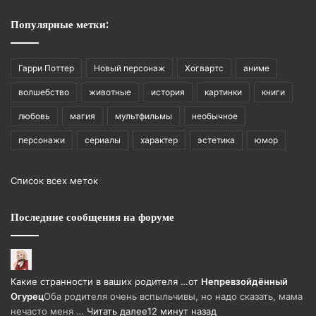
Популярные метки:
Гарри Поттер
Новый персонаж
Хогвартс
аниме
волшебство
животные
история
картинки
книги
любовь
магия
мультфильмы
необычное
персонажи
сериалы
характер
эстетика
юмор
Список всех меток
Последние сообщения на форуме
Какие странности в ваших родителя …
от
Непревзойдëнный
Огурец
Оба родителя очень вспыльчивы, но надо сказать, мама
нечасто меня …
Читать далее
12 минут назад