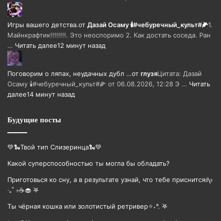
Игры вашего детства.
от
Дазай Осаму 🕯#чебуречный_культ#🌽
1.
Майнкрафтик!!!!!!!!. Это неоспоримо 2. Как достать соседа. Ран
…
Читать далее
12 минут назад
Поговорим о ляпах, неудачных дубл …
от
глузя
Цитата: Дазай
Осаму 🕯#чебуречный_культ#🌽 от 06.08.2026, 12:28 Э …
Читать
далее
14 минут назад
Будущие посты
💚🐍Твой тип Слизеринца🐍💚
Какой суперспособностью ты могла бы обладать?
Приготовься ко сну, а в результате узнай, что тебе приснится𝜗𝜚
‧₊˚ ⊹☕️🧁 ࣪𖤐
Ты чёрная кошка или золотистый ретривер✧˖°. ࣪𖤐