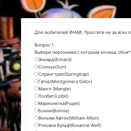
Для любителей ФНАФ. Простите не за всех 
Вопрос 1.
Выбери персонажа с которым хочешь обои
Эннард(Ennard)
Солнце(Sun)
Спрингтрап(Springtrap)
Гатор(Montgomery Gator)
Мангл (Mangle)
Лолбит(Lolbit)
Марионетка(Pupet)
Бонни(Bonnie)
Вильям Афтон(William Afton)
Роксана Вульф(Roxanne Wolf)