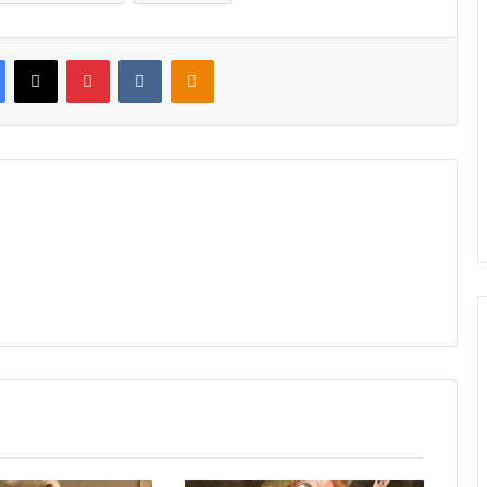
Facebook
X
Pinterest
VKontakte
Odnoklassniki