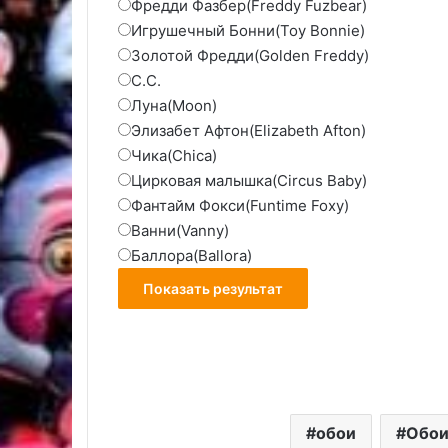
Фредди Фазбер(Freddy Fuzbear)
Игрушечный Бонни(Toy Bonnie)
Золотой Фредди(Golden Freddy)
C.C.
Луна(Moon)
Элизабет Афтон(Elizabeth Afton)
Чика(Chica)
Цирковая малышка(Circus Baby)
Фантайм Фокси(Funtime Foxy)
Ванни(Vanny)
Баллора(Ballora)
обои
Обои