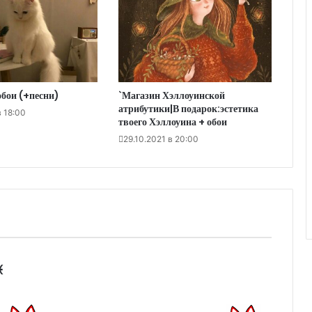
бои (+песни)
`Магазин Хэллоуинской
атрибутики|В подарок:эстетика
в 18:00
твоего Хэллоуина + обои
29.10.2021 в 20:00
:
️