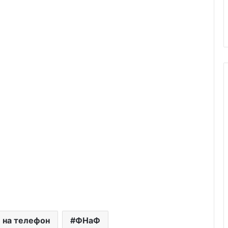
 на телефон
ФНаФ