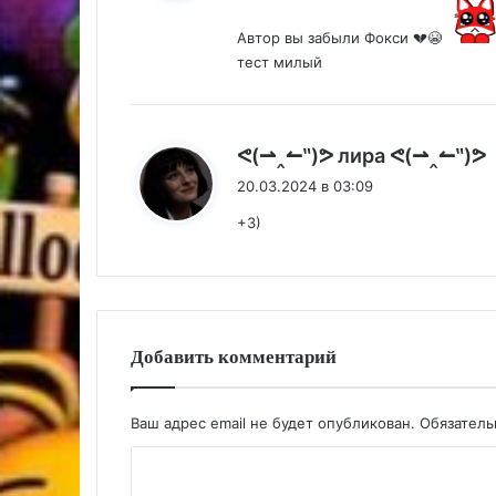
Автор вы забыли Фокси 💔😭
тест милый
:
ᕙ(⇀‸↼‶)ᕗ лира ᕙ(⇀‸↼‶)ᕗ
20.03.2024 в 03:09
+3)
Добавить комментарий
Ваш адрес email не будет опубликован.
Обязател
К