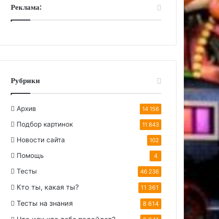
Реклама:
Рубрики
Архив
14 156
Подбор картинок
11 843
Новости сайта
102
Помощь
4
Тесты
46 236
Кто ты, какая ты?
11 361
Тесты на знания
8 614