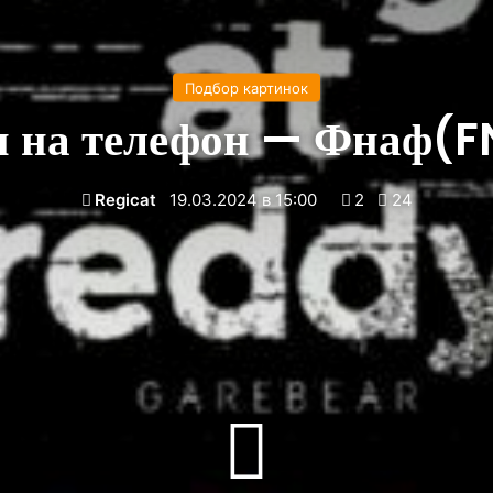
Подбор картинок
и на телефон — Фнаф(F
Regicat
19.03.2024 в 15:00
2
24