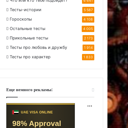
Что или кто тебе подойдет?
6 641
Тесты-истории
5 587
Гороскопы
4 108
Остальные тесты
4 005
Прикольные тесты
2 173
Тесты про любовь и дружбу
1 914
Тесты про характер
1 833
Еще немного рекламы: