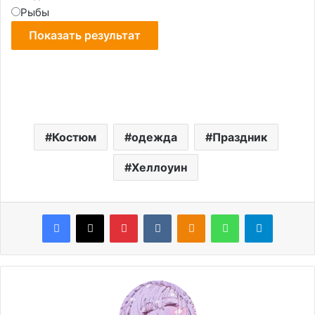
Рыбы
Костюм
одежда
Праздник
Хеллоуин
Facebook
X
Pinterest
VKontakte
Odnoklassniki
WhatsApp
Telegram