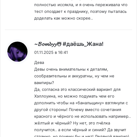
полностью иссякла, и я очень переживала что
тест опоздает к празднику, поэтому пыталась
доделать как можно скорее..
:
~𝓑𝓸𝓶𝓫𝔂𝔂☃️ #даëшь_Жана!
01.11.2025 в 16:41
Дева
Девы очень внимательны к деталям,
сообразительны и аккуратны, ну чем не
вампиры?
Да, согласна это классический вариант для
Хэллоуина, но можно подумать чем его
дополнить чтобы на «банальщину» взглянули с
другой стороны! Почему вместо сочетания
красного и чёрного не использовать например..
жёлтый и чёрный? Ну нет, это пчёлка
получится.. а если чёрный и синий? Да звучит
странно, но почему бы и нет! Ледяной вампир)