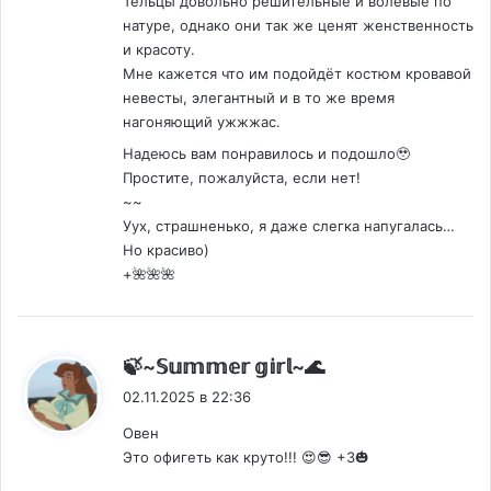
Тельцы довольно решительные и волевые по
натуре, однако они так же ценят женственность
и красоту.
Мне кажется что им подойдёт костюм кровавой
невесты, элегантный и в то же время
нагоняющий ужжжас.
Надеюсь вам понравилось и подошло🥹
Простите, пожалуйста, если нет!
~~
Уух, страшненько, я даже слегка напугалась…
Но красиво)
+🌺🌺🌺
:
🍃~𝕊𝕦𝕞𝕞𝕖𝕣 𝕘𝕚𝕣𝕝~🌊
02.11.2025 в 22:36
Овен
Это офигеть как круто!!! 😍😎 +3🎃