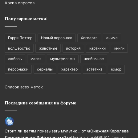
Архив опросов
Популярные метки:
Гарри Поттер
Новый персонаж
Хогвартс
аниме
волшебство
животные
история
картинки
книги
любовь
магия
мультфильмы
необычное
персонажи
сериалы
характер
эстетика
юмор
Список всех меток
Последние сообщения на форуме
Стоит ли детям показывать мультик …
от
❄️Снежная Королева
Демократичная❄️ Не от мiра сѣго
Цитата: помНЯШКА #уцц от