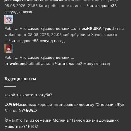
08.08.2026, 21:55 Кста ребят, хотите инт …
Читать далее
33
секунды назад
Ребят... Что самое худшее делали …
от
помНЯШКА #уцц
Цитата:
wekeend от 08.08.2026, 22:05 кибербуллили Хочешь расск
…
Читать далее
58 секунд назад
Ребят... Что самое худшее делали …
от
wekeend
кибербуллили
Читать далее
2 минуты назад
Будущие посты
какой ты контент ютуба?
🦂🎮🧠Насколько хорошо ты знаешь видеоигру "Операция Жук
3" онлайн?🧠🎮🦂
🐰👧🏻Кто ты из семейки Молли в "Тайной жизни домашних
животных?"👧🏻🐰