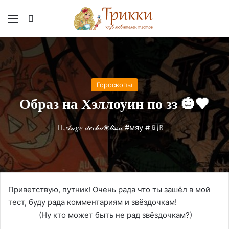
Меню
Вход
Гороскопы
Образ на Хэллоуин по зз 🎃🖤
𝒜𝓃𝑔𝑒 𝒹𝑒𝒸𝒽𝓊❀𝓁𝒾𝓈𝓈𝒶 #мяу #🇬🇷
Приветствую, путник! Очень рада что ты зашёл в мой
тест, буду рада комментариям и звёздочкам!
(Ну кто может быть не рад звёздочкам?)