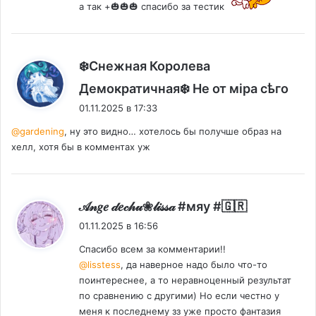
а так +🎃🎃🎃 спасибо за тестик
❄️Снежная Королева
:
Демократичная❄️ Не от мiра сѣго
01.11.2025 в 17:33
@gardening
, ну это видно… хотелось бы получше образ на
хелл, хотя бы в комментах уж
:
𝒜𝓃𝑔𝑒 𝒹𝑒𝒸𝒽𝓊❀𝓁𝒾𝓈𝓈𝒶 #мяу #🇬🇷
01.11.2025 в 16:56
Спасибо всем за комментарии!!
@lisstess
, да наверное надо было что-то
поинтереснее, а то неравноценный результат
по сравнению с другими) Но если честно у
меня к последнему зз уже просто фантазия