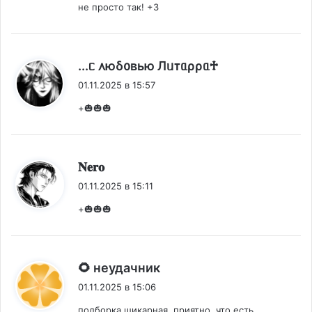
не просто так! +3
:
...ᥴ ᧘юδ᧐ʙью Лᥙᴛᥲρρᥲ♱
01.11.2025 в 15:57
+🎃🎃🎃
:
𝐍𝐞𝐫𝐨
01.11.2025 в 15:11
+🎃🎃🎃
:
🌻 неудачник
01.11.2025 в 15:06
подборка шикарная, приятно, что есть