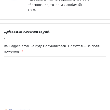
обоснование, такое мы любим 🤗
+3 🎃
Добавить комментарий
Ваш адрес email не будет опубликован.
Обязательные поля
помечены
*
К
о
м
м
е
н
т