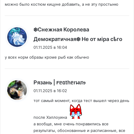
можно было костюм кицуне добавить, а не эту простыню
❄️Снежная Королева
:
Демократичная❄️ Не от мiра сѣго
01.11.2025 в 16:04
у всех норм образы кроме рыб как обычно
:
Рязань | 𐔥ᥱᥲthᥱrᥕιᥒⳋ
01.11.2025 в 16:02
тот самый момент, когда тест вышел через день
после Хэллоуина
а вообще, мне очень понравились все
результаты, обоснованные и расписанные, все