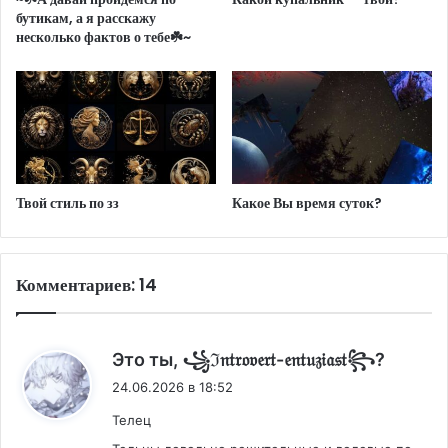
бутикам, а я расскажу
несколько фактов о тебе☘️~
Твой стиль по зз
Какое Вы время суток?
Комментариев: 14
:
Это ты, ꧁ℑ𝔫𝔱𝔯𝔬𝔳𝔢𝔯𝔱-𝔢𝔫𝔱𝔲𝔷𝔦𝔞𝔰𝔱꧂?
24.06.2026 в 18:52
Телец