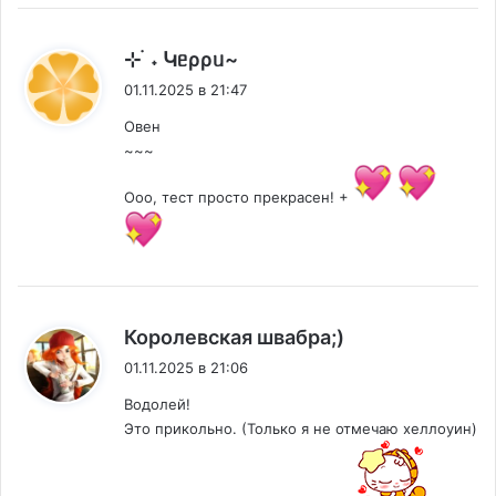
:
⊹ ࣪ ˖ Կᥱρρᥙ~
01.11.2025 в 21:47
Овен
~~~
Ооо, тест просто прекрасен! +
:
Королевская швабра;)
01.11.2025 в 21:06
Водолей!
Это прикольно. (Только я не отмечаю хеллоуин)