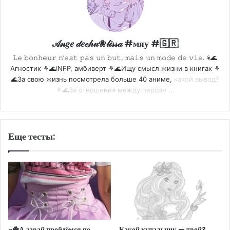
𝒜𝓃𝑔𝑒 𝒹𝑒𝒸𝒽𝓊❀𝓁𝒾𝓈𝓈𝒶 #мяу #🇬🇷
𝙻𝚎 𝚋𝚘𝚗𝚑𝚎𝚞𝚛 𝚗’𝚎𝚜𝚝 𝚙𝚊𝚜 𝚞𝚗 𝚋𝚞𝚝, 𝚖𝚊𝚒𝚜 𝚞𝚗 𝚖𝚘𝚍𝚎 𝚍𝚎 𝚟𝚒𝚎. ⚘🌊
Агностик ⚘🌊INFP, амбиверт ⚘🌊Ищу смысл жизни в книгах ⚘
🌊За свою жизнь посмотрела больше 40 аниме,
какой вывод?
⚘🌊За отношения между персон ...
Еще тесты:
~☘️А давай пройдёмся по
Какой купальник — твой?