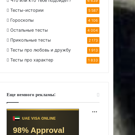
Что или кто тебе подойдет?
6 639
Тесты-истории
5 587
Гороскопы
4 106
Остальные тесты
4 004
Прикольные тесты
2 173
Тесты про любовь и дружбу
1 913
Тесты про характер
1 833
Еще немного рекламы: