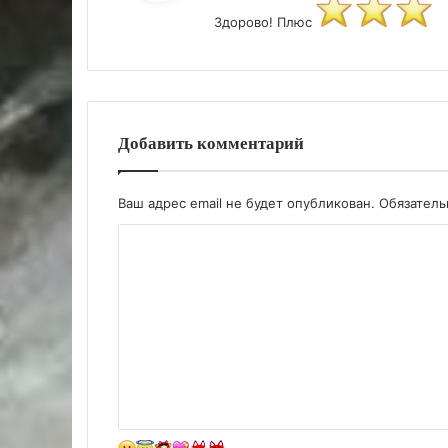
Здорово! Плюс
Добавить комментарий
Ваш адрес email не будет опубликован.
Обязател
К
о
м
м
е
н
т