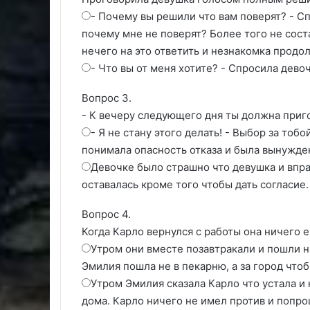
- Почему вы решили что вам поверят? - С
почему мне не поверят? Более того не сост
нечего на это ответить и незнакомка продо
- Что вы от меня хотите? - Спросила дево
Вопрос 3.
- К вечеру следующего дня ты должна приго
- Я не стану этого делать! - Выбор за тоб
понимала опасность отказа и была вынужден
Девочке было страшно что девушка и впра
оставалась кроме того чтобы дать согласие.
Вопрос 4.
Когда Карло вернулся с работы она ничего е
Утром они вместе позавтракали и пошли н
Эмилия пошла не в пекарню, а за город что
Утром Эмилия сказала Карло что устала и
дома. Карло ничего не имел против и попро