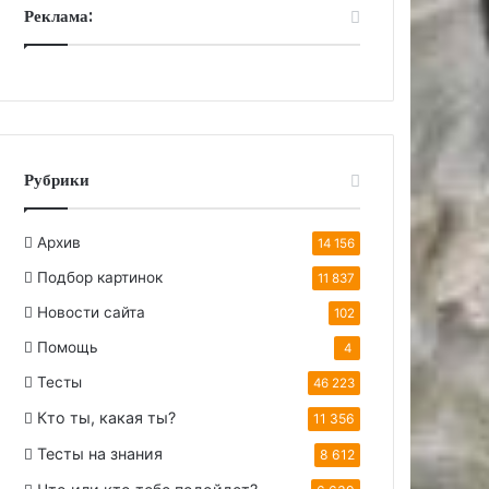
Реклама:
Рубрики
Архив
14 156
Подбор картинок
11 837
Новости сайта
102
Помощь
4
Тесты
46 223
Кто ты, какая ты?
11 356
Тесты на знания
8 612