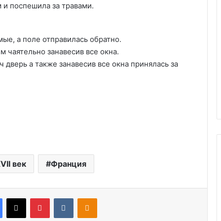
 и поспешила за травами.
мые, а поле отправилась обратно.
м чаятельно занавесив все окна.
 дверь а также занавесив все окна принялась за
VII век
Франция
Facebook
X
Pinterest
VKontakte
Odnoklassniki