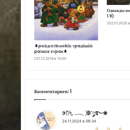
Однажды нас
1.9)
02.01.2025 в
🌲poӂдεcтbεнckúε тpaдúцúú
paӟнӹx cтpaн🌲
31.12.2019 в 15:00
Комментариев: 1
:
Ⰵᛖᛋִֶָ. ..𓂃 ࣪ ִֶָꕥ་༘࿐❀
24.11.2024 в 08:34