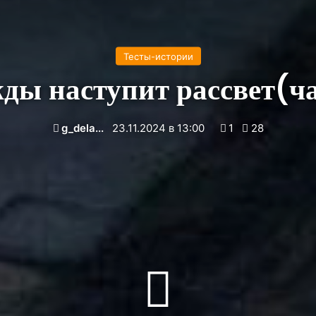
Тесты-истории
ды наступит рассвет(ча
g_dela...
23.11.2024 в 13:00
1
28