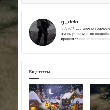
g_dela...
✧˖°. ⋆｡˚Я достаточно творчес
жизнь успел многое попробоват
процентов
или не делаю вообщ
Еще тесты: