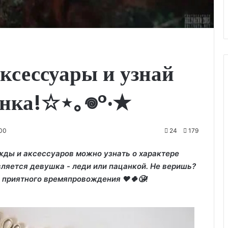
ксессуары и узнай
анка!☆⋆｡𖦹°‧★
:00
24
179
ежды и аксессуаров можно узнать о характере
вляется девушка - леди или пацанкой. Не веришь?
 и приятного времяпровождения ❤🍀😘!