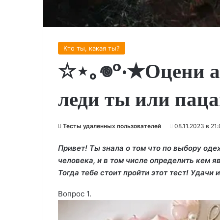
Кто ты, какая ты?
☆⋆｡𖦹°‧★Оцени а
леди ты или пац
Тесты удаленных пользователей
08.11.2023 в 21
Привет! Ты знала о том что по выбору од
человека, и в том числе определить кем я
Тогда тебе стоит пройти этот тест! Удачи
Вопрос 1.