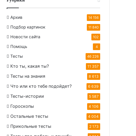
Архив
14 156
Подбор картинок
11 840
Новости сайта
102
Помощь
4
Тесты
46 226
Кто ты, какая ты?
11 357
Тесты на знания
8 613
Что или кто тебе подойдет?
6 639
Тесты-истории
5 587
Гороскопы
4 106
Остальные тесты
4 004
Прикольные тесты
2 173