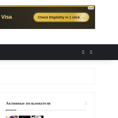
Вход
Случайная 
Активные пользователи