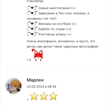
Friendship)
𓊆ྀི❤︎𓊇ྀི Серые многоэтажки (+)
𓊆ྀི❤︎𓊇ྀི Зависание в Тик-токе (неееее, я
ненавижу тик ток!)
𓊆ྀི❤︎𓊇ྀི Фильмы на ноутбуке (+)
𓊆ྀི❤︎𓊇ྀི Кофеёк по утрам (+))
𓊆ྀི❤︎𓊇ྀི Клетчатые штаны (+)
Очень атмосферно, интересно, и круто, что
автор сам делал такие чудесные фотографии!
+3
:
Мадлен
23.05.2024 в 08:44
+