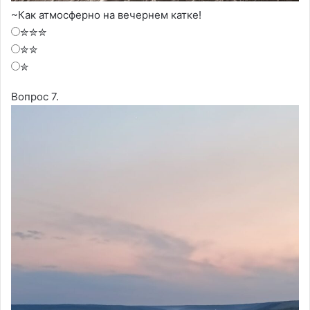
~Как атмосферно на вечернем катке!
✮✮✮
✮✮
✮
Вопрос 7.