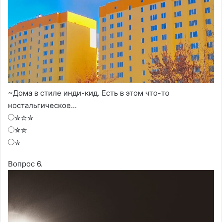
~Дома в стиле инди-кид. Есть в этом что-то
ностальгическое...
✮✮✮
✮✮
✮
Вопрос 6.