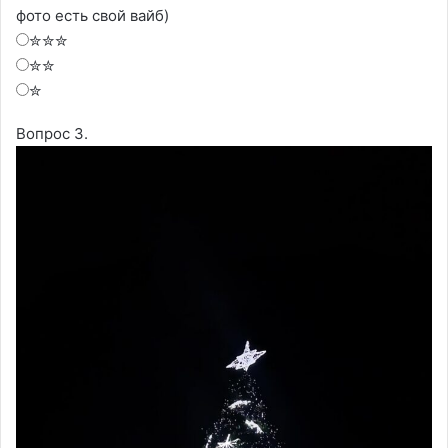
фото есть свой вайб)
✮✮✮
✮✮
✮
Вопрос 3.