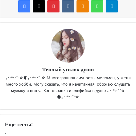
Facebook
X
Pinterest
VKontakte
Odnoklassniki
WhatsApp
Telegram
Тёплый уголок души
｡･:*:･ﾟ’☆🌒｡･:*:･ﾟ’☆ Многогранная личность, меломан, у меня
много хобби. Могу сказать, что я начитанная, обожаю слушать
музыку и шить. Когтевранка и эльфийка в душе ｡･:*:･ﾟ’☆
🌒｡･:*:･ﾟ’☆
Еще тесты: