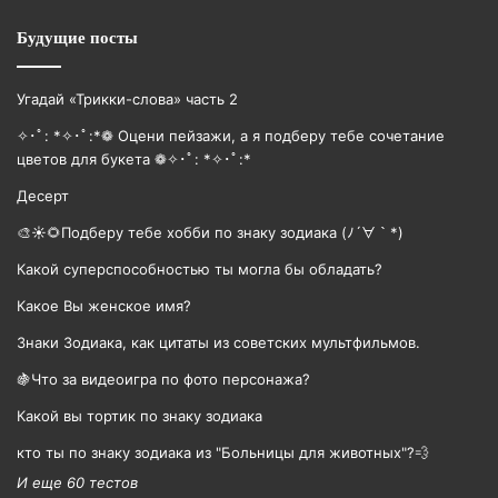
Будущие посты
Угадай «Трикки-слова» часть 2
✧･ﾟ: *✧･ﾟ:*❁ Оцени пейзажи, а я подберу тебе сочетание
цветов для букета ❁✧･ﾟ: *✧･ﾟ:*
Десерт
🎨☀🌻Подберу тебе хобби по знаку зодиака (ﾉ´∀｀*)
Какой суперспособностью ты могла бы обладать?
Какое Вы женское имя?
Знаки Зодиака, как цитаты из советских мультфильмов.
🍇Что за видеоигра по фото персонажа?
Какой вы тортик по знаку зодиака
кто ты по знаку зодиака из "Больницы для животных"?💨
И еще 60 тестов