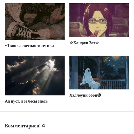
☆Ханджи Зоэ☆
~Твоя словесная эстетика
Хэллоуин обои🎃
Ад пуст, все бесы здесь
Комментариев: 4