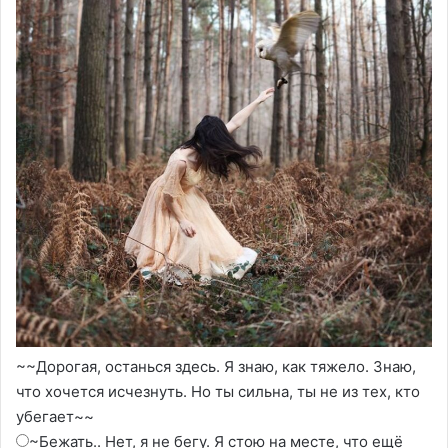
~~Дорогая, останься здесь. Я знаю, как тяжело. Знаю,
что хочется исчезнуть. Но ты сильна, ты не из тех, кто
убегает~~
~Бежать.. Нет, я не бегу. Я стою на месте, что ещё