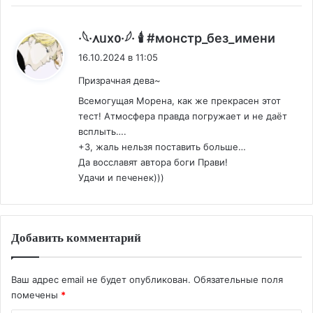
:
·𓆩·᧘ᥙх᧐·𓆪· 🕯 #монстр_без_имени
16.10.2024 в 11:05
Призрачная дева~
Всемогущая Морена, как же прекрасен этот
тест! Атмосфера правда погружает и не даёт
всплыть….
+3, жаль нельзя поставить больше…
Да восславят автора боги Прави!
Удачи и печенек)))
Добавить комментарий
Ваш адрес email не будет опубликован.
Обязательные поля
помечены
*