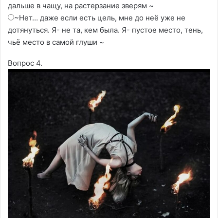
дальше в чащу, на растерзание зверям ~
~Нет… даже если есть цель, мне до неё уже не
дотянуться. Я- не та, кем была. Я- пустое место, тень,
чьё место в самой глуши ~
Вопрос 4.