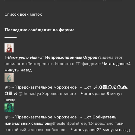
Список всех меток
Последние сообщения на форуме
✨𝑯𝒂𝒓𝒓𝒚 𝒑𝒐𝒕𝒕𝒆𝒓 𝒄𝒍𝒖𝒃⚡
от
Непревзойдëнный Огурец
Увидела этот
полилог в «Пинтересте». Коротко о ГП-фандоме:
Читать далее
4
минуты назад
🍧✨~`Предсказательное мороженое `~ …
от
.🎶.🍋‍🟩.🕒.⏰🕑.🕰️.
🍋‍🟩.🎶.
@thenastya Хорошо, принято
Читать далее
8 минут
назад
🍧✨~`Предсказательное мороженое `~ …
от
Собиратель
изначальных смыслов
@thesilentpalmtree, 1.Я довольно таки
спокойный человек, люблю вс …
Читать далее
22 минуты назад