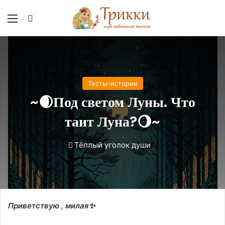
Меню
Вход
Тесты-истории
~🌒Под светом Луны. Что
таит Луна?🌖~
Тёплый уголок души
Приветствую , милая✨