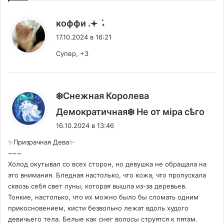
:
коффи .𖥔 ݁ ˖
17.10.2024 в 16:21
Супер, +3
❄️Снежная Королева
:
Демократичная❄️ Не от мiра сѣго
16.10.2024 в 13:46
✨Призрачная Дева✨
~~~
Холод окутывал со всех сторон, но девушка не обращала на
это внимания. Бледная настолько, что кожа, что пропускала
сквозь себя свет луны, которая вышла из-за деревьев.
Тонкие, настолько, что их можно было бы сломать одним
прикосновением, кисти безвольно лежат вдоль худого
девичьего тела. Белые как снег волосы струятся к пятам.