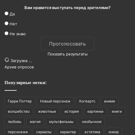
Вам нравится выступать перед зрителями?
Да
Нет
Не знаю
Показать результаты
Загрузка ...
Архив опросов
Популярные метки:
Гарри Поттер
Новый персонаж
Хогвартс
аниме
волшебство
животные
история
картинки
книги
любовь
магия
мультфильмы
необычное
персонажи
сериалы
характер
эстетика
юмор