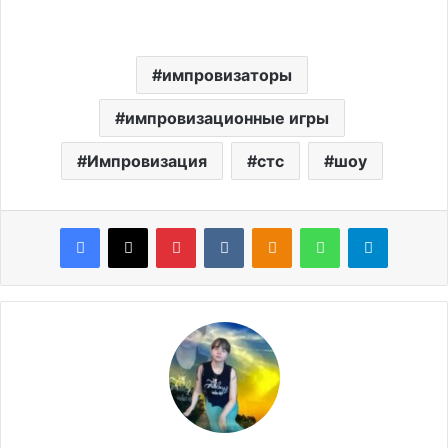
импровизаторы
импровизационные игры
Импровизация
стс
шоу
Facebook
X
Pinterest
VKontakte
Odnoklassniki
WhatsApp
Telegram