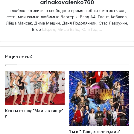
arinakovalenko760
я люблю готовить, в свободное время люблю смотреть соц
сети, мои самые любимые блогеры: Влад А4, Глент, Кобяков,
Лёша Майсак, Дима Мешич, Даня Подолянчик, Стас Лаврухин,
Егор
Шкред, Миша Вайс, Юля Год ...
Еще тесты:
Кто ты из шоу "Мамы в танце"
?
Ты в " Танцах со звездами"