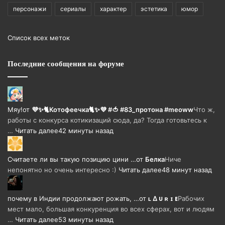
персонажи
сериалы
характер
эстетика
юмор
Список всех меток
Последние сообщения на форуме
Мяу!
от
💜✨🐈Котофеечка🐈✨💜 #🍅 #83_протона #meoww
Что ж,
работы с конкурса котикизаций сюда, да? Тогда готовьтесь к
…
Читать далее
42 минуты назад
Считаете ли вы такую позицию цини …
от
Белка
Ниче
непонятно но очень интересно :)
Читать далее
48 минут назад
почему в Индии продолжают рожать, …
от
ʟ ∆ ᴜ ʀ ɪ ᴇ
Рабочих
мест мало, большая конкуренция во всех сферах, вот и людям
…
Читать далее
53 минуты назад