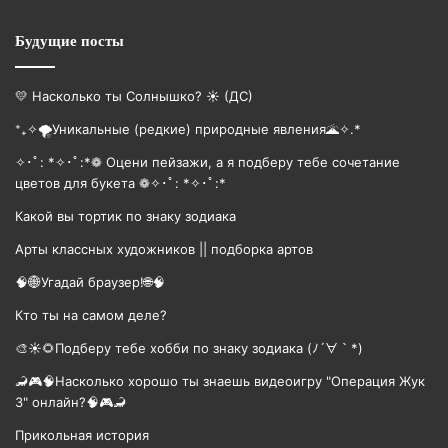
Будущие посты
💛 Насколько ты Солнышко? ☀️ (ДС)
⁺₊✧🌪️Уникальные (редкие) природные явления🌋✧.*
✧･ﾟ: *✧･ﾟ:*❁ Оцени пейзажи, а я подберу тебе сочетание
цветов для букета ❁✧･ﾟ: *✧･ﾟ:*
Какой вы тортик по знаку зодиака
Арты классных художников || подборка артов
🧠🌐Угадай браузер!🌐🧠
Кто ты на самом деле?
🎨☀🌻Подберу тебе хобби по знаку зодиака (ﾉ´∀｀*)
🦂🎮🧠Насколько хорошо ты знаешь видеоигру "Операция Жук
3" онлайн?🧠🎮🦂
Прикольная история