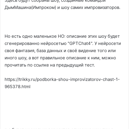
Здесь будут собраны шоу, созданные командой
ДымМашина(Импроком) и шоу самих импровизаторов.
Но есть одно маленькое НО: описание этих шоу будет
сгенерированно нейросетью "GPTChat4". У нейросети
своя фантазия, база данных и своё видение того или
иного шоу, а вот правильное описание к ним, можно
прочитать по ссылке на предыдущий тест.
https://trikky.ru/podborka-shou-improvizatorov-chast-1-
965378.html