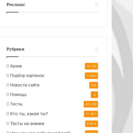
Реклама:
Рубрики
Архив
14 156
Подбор картинок
11 843
Новости сайта
102
Помощь
4
Тесты
46 236
Кто ты, какая ты?
11 361
Тесты на знания
8 614