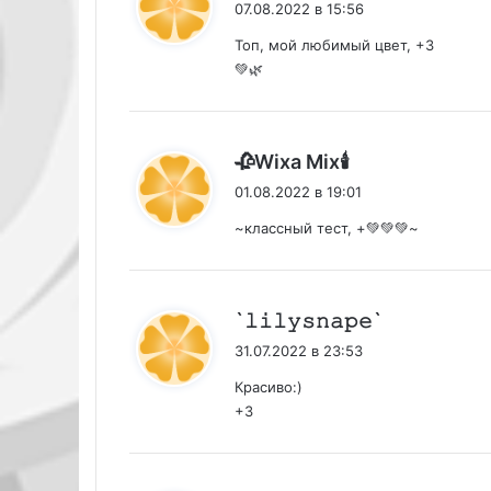
07.08.2022 в 15:56
Топ, мой любимый цвет, +3
💚🌿
:
🥀Wixa Mix🕯
01.08.2022 в 19:01
~классный тест, +💚💚💚~
:
`𝚕𝚒𝚕𝚢𝚜𝚗𝚊𝚙𝚎`
31.07.2022 в 23:53
Красиво:)
+3