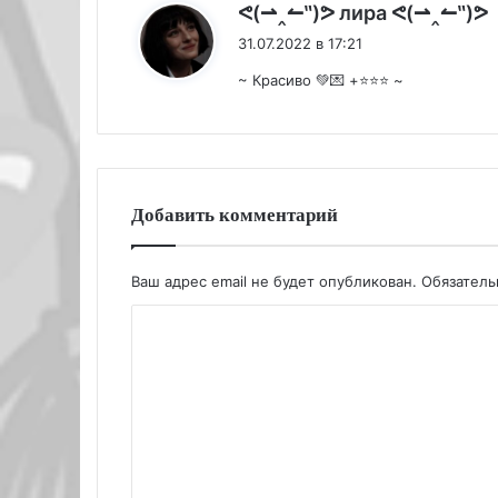
:
ᕙ(⇀‸↼‶)ᕗ лира ᕙ(⇀‸↼‶)ᕗ
31.07.2022 в 17:21
~ Красиво 💚💌 +⭐⭐⭐ ~
Добавить комментарий
Ваш адрес email не будет опубликован.
Обязател
К
о
м
м
е
н