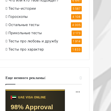
Что или кто тебе подойдет?
6 641
Тесты-истории
5 587
Гороскопы
4 108
Остальные тесты
4 005
Прикольные тесты
2 173
Тесты про любовь и дружбу
1 914
Тесты про характер
1 833
Еще немного рекламы: