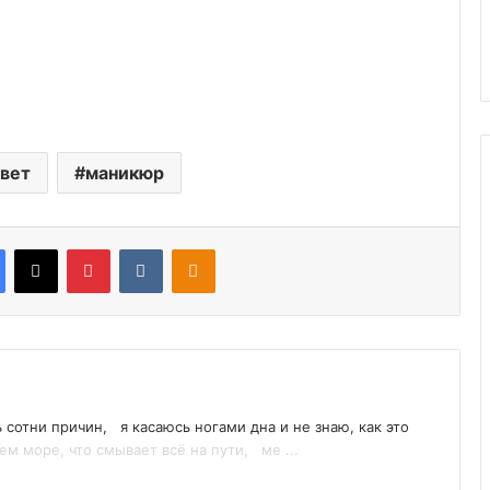
вет
маникюр
Facebook
X
Pinterest
VKontakte
Odnoklassniki
ь сотни причин, я касаюсь ногами дна и не знаю, как это
ем море, что смывает всё на пути, ме ...