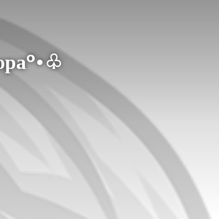
юра°•♧