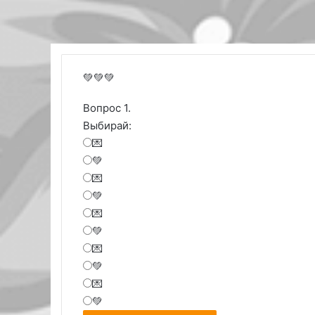
💚💚💚
Вопрос 1.
Выбирай:
💌
💚
💌
💚
💌
💚
💌
💚
💌
💚