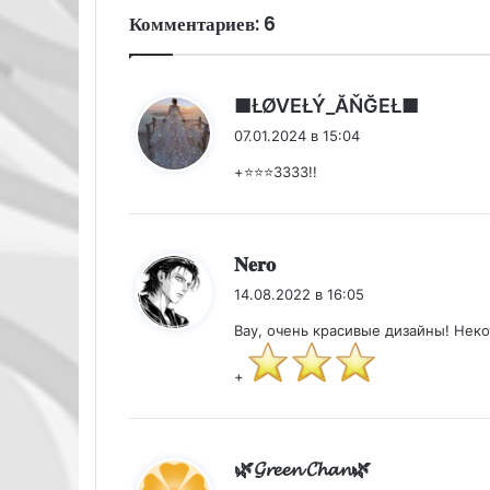
Комментариев: 6
:
■ŁØVEŁÝ_ĂŇĞEŁ■
07.01.2024 в 15:04
+⭐⭐⭐3333!!
:
𝐍𝐞𝐫𝐨
14.08.2022 в 16:05
Вау, очень красивые дизайны! Неко
+
:
🌿𝓖𝓻𝓮𝓮𝓷 𝓒𝓱𝓪𝓷🌿