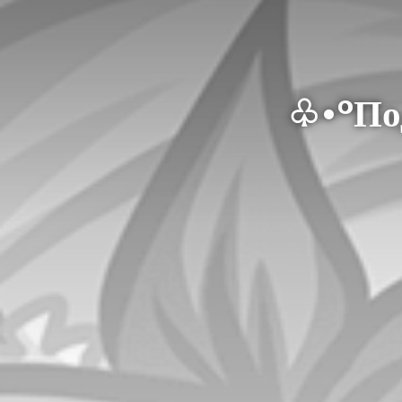
♧•°По