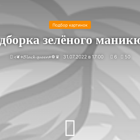
Подбор картинок
дборка зелёного маник
◃❦︎⋄𝓑𝓵𝓪𝓬𝓴 𝓺𝓾𝓮𝓮𝓷⋄❁♛
31.07.2022 в 17:00
6
50