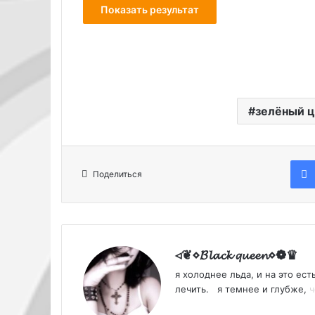
зелёный ц
Поделиться
◃❦︎⋄𝓑𝓵𝓪𝓬𝓴 𝓺𝓾𝓮𝓮𝓷⋄❁♛
я холоднее льда, и на это ест
лечить. я темнее и глубже,
ч