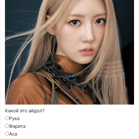
Какой это айдол?
Рука
Фарита
Аса