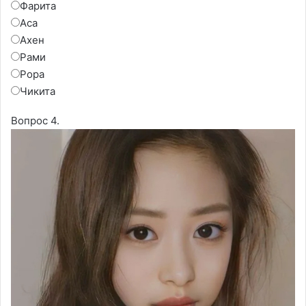
Фарита
Аса
Ахен
Рами
Рора
Чикита
Вопрос 4.