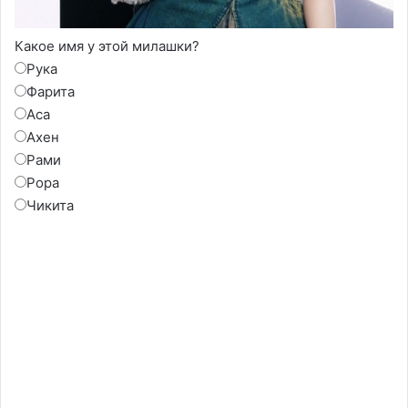
Какое имя у этой милашки?
Рука
Фарита
Аса
Ахен
Рами
Рора
Чикита