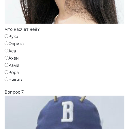
Что насчет неё?
Рука
Фарита
Аса
Ахен
Рами
Рора
Чикита
Вопрос 7.