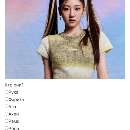
Кто она?
Рука
Фарита
Аса
Ахен
Рами
Рора