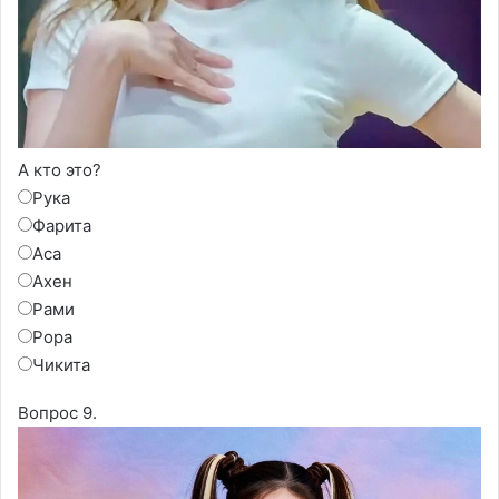
А кто это?
Рука
Фарита
Аса
Ахен
Рами
Рора
Чикита
Вопрос 9.