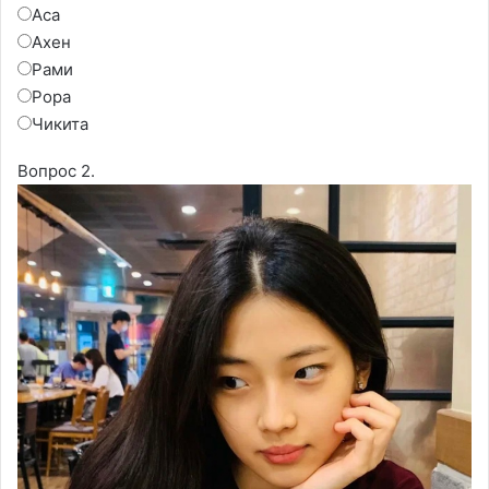
Аса
Ахен
Рами
Рора
Чикита
Вопрос 2.