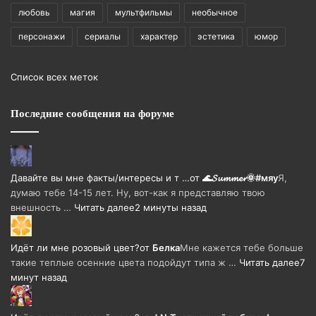
любовь
магия
мультфильмы
необычное
персонажи
сериалы
характер
эстетика
юмор
Список всех меток
Последние сообщения на форуме
Давайте вы мне факты/интересы и т …
от
🌊𝓢𝓾𝓶𝓶𝓮𝓻🌞#мяу
Я,
думаю тебе 14-15 лет. Ну, вот-как я представляю твою
внешность …
Читать далее
2 минуты назад
Идёт ли мне розовый цвет?
от
Белка
Мне кажется тебе больше
такие теплые осенние цвета подойдут типа ж …
Читать далее
7
минут назад