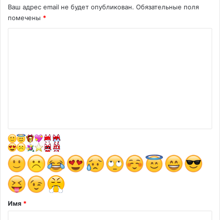
Ваш адрес email не будет опубликован.
Обязательные поля
помечены
*
К
о
м
м
е
н
т
а
р
и
й
*
Имя
*