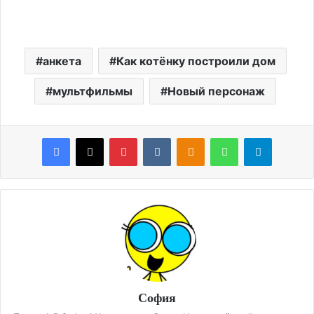
анкета
Как котёнку построили дом
мультфильмы
Новый персонаж
Facebook
X
Pinterest
VKontakte
Odnoklassniki
WhatsApp
Telegram
София