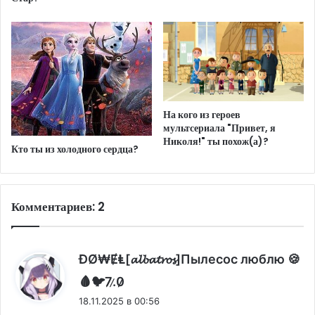
На кого из героев
мультсериала "Привет, я
Николя!" ты похож(а)?
Кто ты из холодного сердца?
Комментариев: 2
ĐØ₩ɆⱠ[𝓪𝓵𝓫𝓪𝓽𝓻𝓸𝓼]Пылесос люблю 🍪
:
🩸🐦7̷.̷0̷̷
18.11.2025 в 00:56