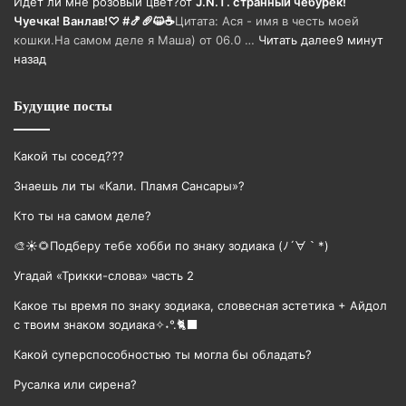
Идёт ли мне розовый цвет?
от
J.N.T. странный чебурек!
Чуечка! Ванлав!♡ #🍤🥖😺☕
Цитата: Ася - имя в честь моей
кошки.На самом деле я Маша) от 06.0 …
Читать далее
9 минут
назад
Будущие посты
Какой ты сосед???
Знаешь ли ты «Кали. Пламя Сансары»?
Кто ты на самом деле?
🎨☀🌻Подберу тебе хобби по знаку зодиака (ﾉ´∀｀*)
Угадай «Трикки-слова» часть 2
Какое ты время по знаку зодиака, словесная эстетика + Айдол
с твоим знаком зодиака✧˖°.🐈‍⬛
Какой суперспособностью ты могла бы обладать?
Русалка или сирена?