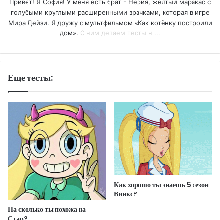
Привет! Я София! У меня есть брат - Нерия, жёлтый маракас с
голубыми круглыми расширенными зрачками, которая в игре
Мира Дейзи. Я дружу с мультфильмом «Как котёнку построили
дом».
С ним делаем тесты н ...
Еще тесты:
Как хорошо ты знаешь 5 сезон
Винкс?
На сколько ты похожа на
Стар?