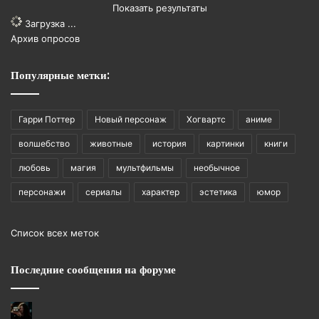
Показать результаты
Загрузка ...
Архив опросов
Популярные метки:
Гарри Поттер
Новый персонаж
Хогвартс
аниме
волшебство
животные
история
картинки
книги
любовь
магия
мультфильмы
необычное
персонажи
сериалы
характер
эстетика
юмор
Список всех меток
Последние сообщения на форуме