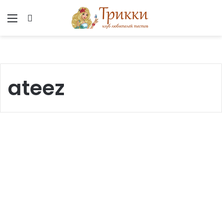
Меню
Вход
ateez
.
/
Кто ты, какая ты?
づ
т
ы
—
м
е
н