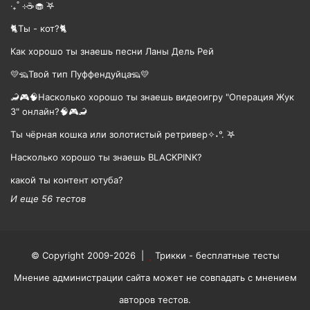
‧₊˚ ⊹☕️🧁 ࣪𖤐
🐈Ты - кот?🐈
Как хорошо ты знаешь песни Ланы Дель Рей
💛🦡Твой тип Пуффендуйца🦡💛
🦂🎮🧠Насколько хорошо ты знаешь видеоигру "Операция Жук
3" онлайн?🧠🎮🦂
Ты чёрная кошка или золотистый ретривер✧˖°. ࣪𖤐
Насколько хорошо ты знаешь BLACKPINK?
какой ты контент ютуба?
И еще 56 тестов
© Copyright 2009-2026 |
Трикки - бесплатные тесты
Мнение администрации сайта может не совпадать с мнением
авторов тестов.