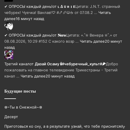
✔ ОПРОСЫ каждый день!
от
ʟ ∆ ᴜ ʀ ɪ ᴇ
Цитата: J.N.T. странный
чебурек! Чуечка! Ванлав!♡ #🍤🥖😺☕ от 07.08.2 …
Читать
далее
16 минут назад
✔ ОПРОСЫ каждый день!
от
𝐍𝐞𝐫𝐨
Цитата: ⋆.˚✮ Венера ✮˚.⋆ от
08.08.2026, 10:29 #152 С какого возр …
Читать далее
20 минут
назад
Третий канал
от
Дазай Осаму 🕯#чебуречный_культ#🌽
Добро
пожаловать на главное телевидение Трикестраны - Третий
канал …
Читать далее
20 минут назад
Будущие посты
❄️~Ты в Снежной~❄️
Десерт
Приготовься ко сну, а в результате узнай, что тебе приснится𝜗𝜚