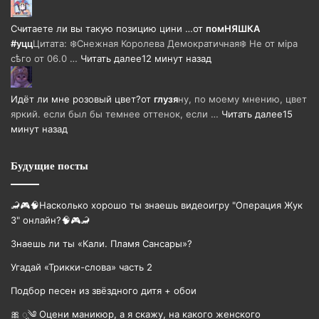
Считаете ли вы такую позицию цини …
от
помНЯШКА
#уцц
Цитата: ❄️Снежная Королева Демократичная❄️ Не от мiра
сѣго от 06.0 …
Читать далее
12 минут назад
Идёт ли мне розовый цвет?
от
глузя
ну, по моему мнению, цвет
яркий. если был бы темнее оттенок, если …
Читать далее
15
минут назад
Будущие посты
🦂🎮🧠Насколько хорошо ты знаешь видеоигру "Операция Жук
3" онлайн?🧠🎮🦂
Знаешь ли ты «Кали. Пламя Сансары»?
Угадай «Трикки-слова» часть 2
Подбор песен из звёздного дитя + обои
🎀 ೃ༄ Оцени маникюр, а я скажу, на какого женского