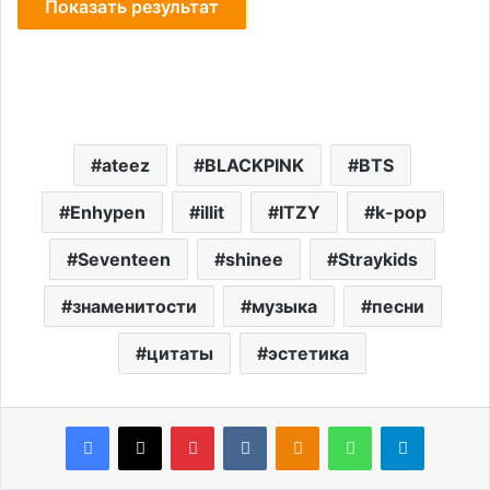
ateez
BLACKPINK
BTS
Enhypen
illit
ITZY
k-pop
Seventeen
shinee
Straykids
знаменитости
музыка
песни
цитаты
эстетика
Facebook
X
Pinterest
VKontakte
Odnoklassniki
WhatsApp
Telegram