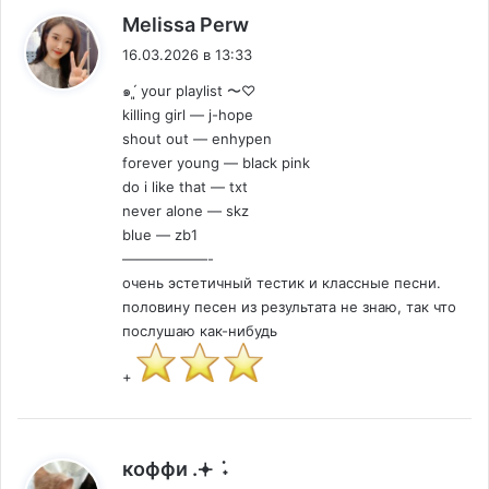
:
Melissa Perw
16.03.2026 в 13:33
๑ˊ͈ your playlist 〜♡
killing girl — j-hope
shout out — enhypen
forever young — black pink
do i like that — txt
never alone — skz
blue — zb1
——————-
очень эстетичный тестик и классные песни.
половину песен из результата не знаю, так что
послушаю как-нибудь
+
:
коффи .𖥔 ݁ ˖