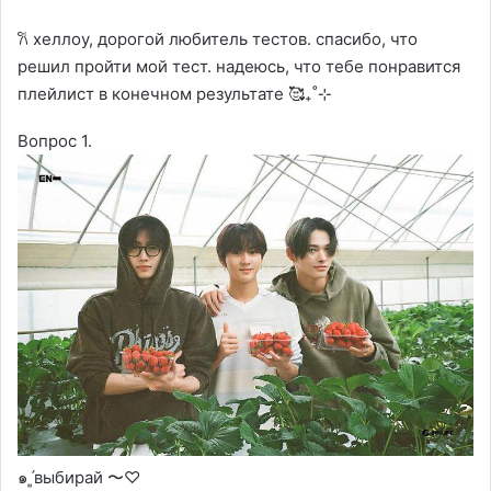
𐙚 хеллоу, дорогой любитель тестов. спасибо, что
решил пройти мой тест. надеюсь, что тебе понравится
плейлист в конечном результате 🥰₊˚⊹
Вопрос 1.
๑ˊ͈выбирай 〜♡