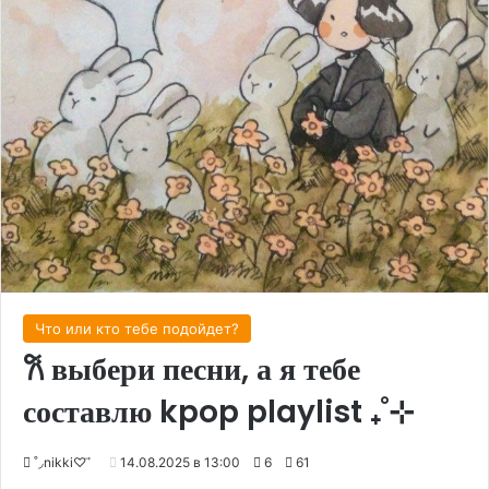
Что или кто тебе подойдет?
𐙚 выбери песни, а я тебе
составлю kpop playlist ₊˚⊹
˚◞nikki♡ ⃗
14.08.2025 в 13:00
6
61