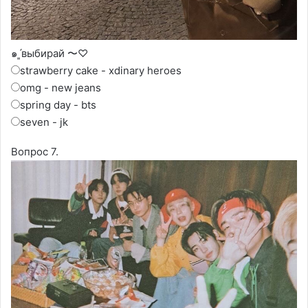
๑ˊ͈выбирай 〜♡
strawberry cake - xdinary heroes
omg - new jeans
spring day - bts
seven - jk
Вопрос 7.