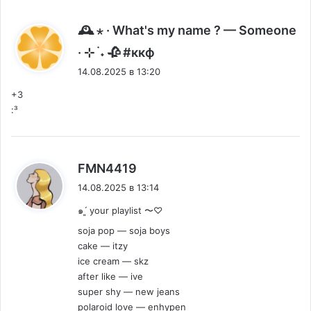
🕰️ ⋆ · What's my name ? — Someone
:
· ⊹ ࣪ ˖ 🥀 #ккф
14.08.2025 в 13:20
+3
:³
:
FMN4419
14.08.2025 в 13:14
๑ˊ͈ your playlist 〜♡
soja pop — soja boys
cake — itzy
ice cream — skz
after like — ive
super shy — new jeans
polaroid love — enhypen