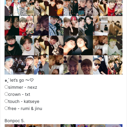
๑ˊ͈ let’s go 〜♡
simmer - nexz
crown - txt
touch - katseye
free - rumi & jinu
Вопрос 5.