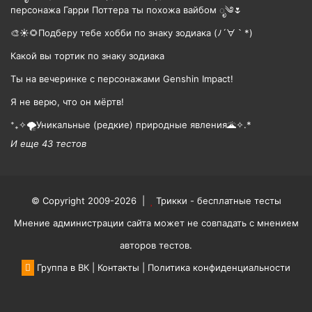
персонажа Гарри Поттера ты похожа вайбом ೃ༄🌷
🎨☀🌻Подберу тебе хобби по знаку зодиака (ﾉ´∀｀*)
Какой вы тортик по знаку зодиака
Ты на вечеринке с персонажами Genshin Impact!
Я не верю, что он мёртв!
⁺₊✧🌪️Уникальные (редкие) природные явления🌋✧.*
И еще 43 тестов
© Copyright 2009-2026 |
Трикки - бесплатные тесты
Мнение администрации сайта может не совпадать с мнением
авторов тестов.
Группа в ВК
|
Контакты
|
Политика конфиденциальности