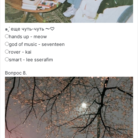
๑ˊ͈ еще чуть-чуть 〜♡
hands up - meow
god of music - seventeen
rover - kai
smart - lee sserafim
Вопрос 8.