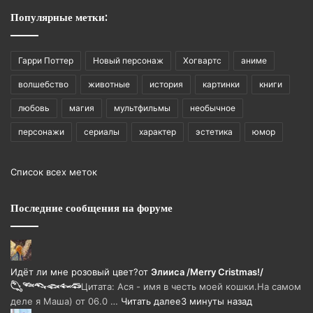
Популярные метки:
Гарри Поттер
Новый персонаж
Хогвартс
аниме
волшебство
животные
история
картинки
книги
любовь
магия
мультфильмы
необычное
персонажи
сериалы
характер
эстетика
юмор
Список всех меток
Последние сообщения на форуме
Идёт ли мне розовый цвет?
от
Элииса /Merry Cristmas!/
𓆡𓆝𓆞𓆟𓆜𓆛
Цитата: Ася - имя в честь моей кошки.На самом
деле я Маша) от 06.0 …
Читать далее
3 минуты назад