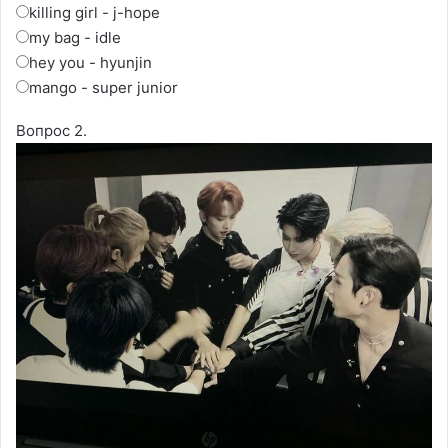
killing girl - j-hope
my bag - idle
hey you - hyunjin
mango - super junior
Вопрос 2.