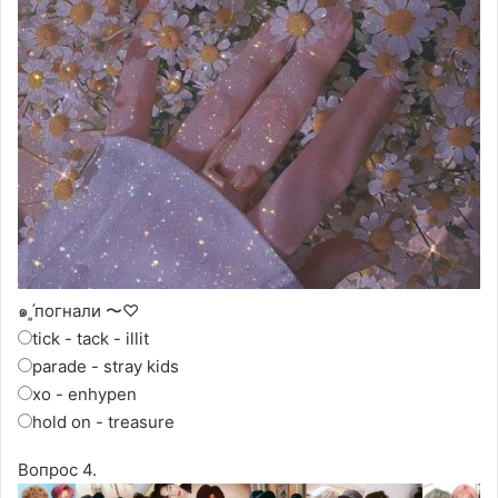
๑ˊ͈погнали 〜♡
tick - tack - illit
parade - stray kids
xo - enhypen
hold on - treasure
Вопрос 4.