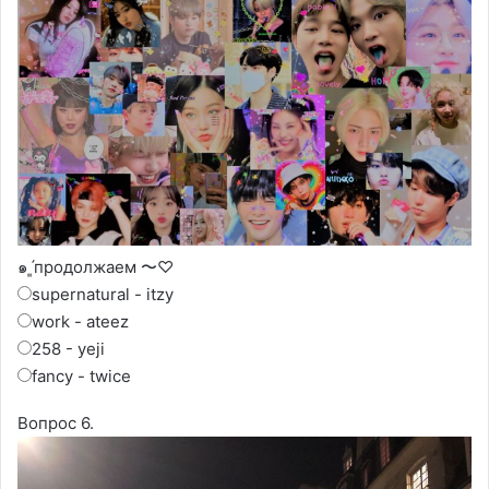
๑ˊ͈продолжаем 〜♡
supernatural - itzy
work - ateez
258 - yeji
fancy - twice
Вопрос 6.