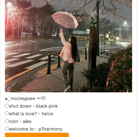
๑ˊ͈ последнее 〜♡
shut down - black pink
what is love? - twice
coin - айю
welcome to - p1harmony