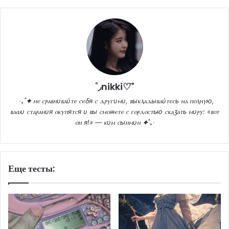
˚◞nikki♡ ⃗
‎‎
‧₊˚✦ ⲏⲉ ⲥⲣⲁⲃⲏυⲃⲁύⲧⲉ ⲥⲉⳝя ⲥ ⲇⲣⲩⲅυⲙυ, ⲃыⲕⲗⲁⲇыⲃⲁύⲧⲉⲥь ⲏⲁ ⲡⲟⲗⲏⲩю,
ⲃⲁⲱυ ⲥⲧⲁⲣⲁⲏυя ⲟⲕⲩⲡяⲧⲥя υ ⲃы ⲥⲙⲟⲿⲉⲧⲉ ⲥ ⲅⲟⲣⲇⲟⲥⲧью ⲥⲕⲁⳅⲁⲧь ⲙυⲣⲩ: «ⲃⲟⲧ
ⲟⲏ я!» — ⲕυⲙ ⲥыⲏⲙυⲏ ✦˚₊‧
Еще тесты: