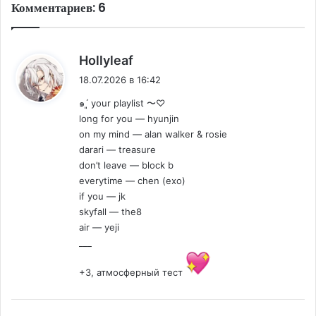
Комментариев: 6
:
Hollyleaf
18.07.2026 в 16:42
๑ˊ͈ your playlist 〜♡
long for you — hyunjin
on my mind — alan walker & rosie
darari — treasure
don’t leave — block b
everytime — chen (exo)
if you — jk
skyfall — the8
air — yeji
___
+3, атмосферный тест