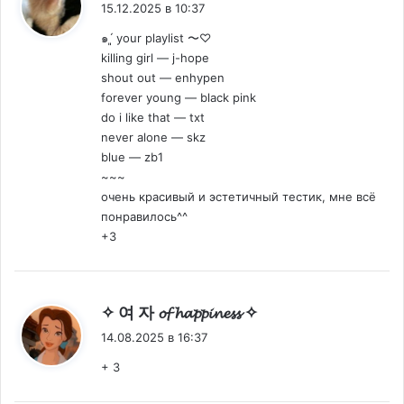
15.12.2025 в 10:37
๑ˊ͈ your playlist 〜♡
killing girl — j-hope
shout out — enhypen
forever young — black pink
do i like that — txt
never alone — skz
blue — zb1
~~~
очень красивый и эстетичный тестик, мне всё
понравилось^^
+3
:
✧ 여 자 𝓸𝓯 𝓱𝓪𝓹𝓹𝓲𝓷𝓮𝓼𝓼 ✧
14.08.2025 в 16:37
+ 3