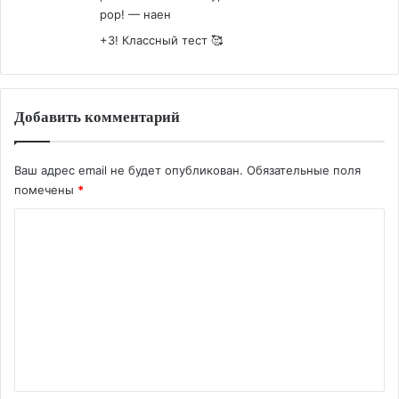
pop! — наен
+3! Классный тест 🥰
Добавить комментарий
Ваш адрес email не будет опубликован.
Обязательные поля
помечены
*
К
о
м
м
е
н
т