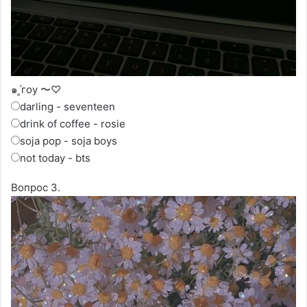
๑ˊ͈гоу 〜♡
darling - seventeen
drink of coffee - rosie
soja pop - soja boys
not today - bts
Вопрос 3.