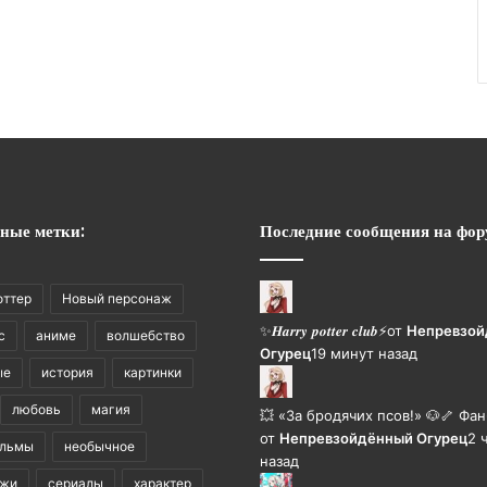
1
ные метки:
Последние сообщения на фор
оттер
Новый персонаж
✨𝑯𝒂𝒓𝒓𝒚 𝒑𝒐𝒕𝒕𝒆𝒓 𝒄𝒍𝒖𝒃⚡
от
Непревзой
с
аниме
волшебство
Огурец
19 минут назад
ые
история
картинки
любовь
магия
💥 «За бродячих псов!» 🐶🦴 Фа
от
Непревзойдëнный Огурец
2 
ильмы
необычное
назад
ажи
сериалы
характер