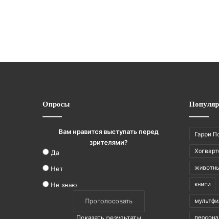
Опросы
Популяр
Вам нравится выступать перед
Гарри П
зрителями?
Хогварт
Да
животн
Нет
книги
Не знаю
мультф
Показать результаты
персон