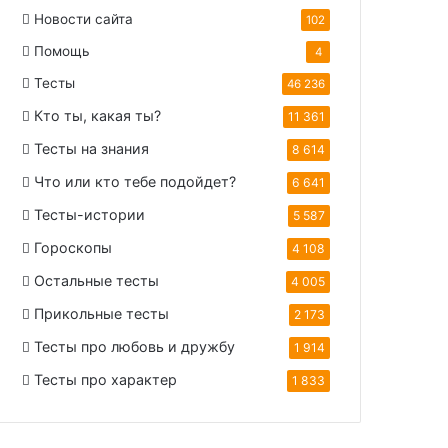
Новости сайта
102
Помощь
4
Тесты
46 236
Кто ты, какая ты?
11 361
Тесты на знания
8 614
Что или кто тебе подойдет?
6 641
Тесты-истории
5 587
Гороскопы
4 108
Остальные тесты
4 005
Прикольные тесты
2 173
Тесты про любовь и дружбу
1 914
Тесты про характер
1 833