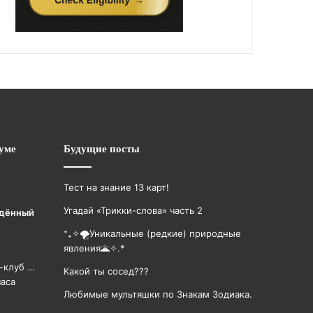
уме
Будущие посты
Тест на знание 13 карт!
Угадай «Трикки-слова» часть 2
дëнный
⁺₊✧🌪️Уникальные (редкие) природные
явления🌋✧.*
н-клуб …
Какой ты сосед???
часа
Любимые мультяшки по Знакам Зодиака.