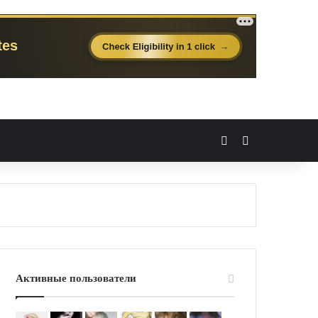
Вход
Случайная 
Активные пользователи