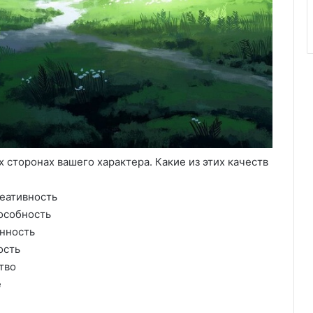
 сторонах вашего характера. Какие из этих качеств
реативность
особность
нность
ость
тво
е