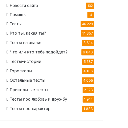
Новости сайта
102
Помощь
4
Тесты
46 229
Кто ты, какая ты?
11 357
Тесты на знания
8 614
Что или кто тебе подойдет?
6 640
Тесты-истории
5 587
Гороскопы
4 106
Остальные тесты
4 005
Прикольные тесты
2 173
Тесты про любовь и дружбу
1 914
Тесты про характер
1 833