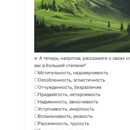
⊳ А теперь, напротив, расскажите о своих с
вас в большей степени?
Мстительность, недоверчивость
Озлобленность, эгоистичность
Отчужденность, безразличие
Предвзятость, нетерпимость
Надменность, заносчивость
Уступчивость, инертность
Вспыльчивость, резкость
Рассеянность, трусость