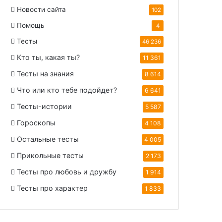
Новости сайта
102
Помощь
4
Тесты
46 236
Кто ты, какая ты?
11 361
Тесты на знания
8 614
Что или кто тебе подойдет?
6 641
Тесты-истории
5 587
Гороскопы
4 108
Остальные тесты
4 005
Прикольные тесты
2 173
Тесты про любовь и дружбу
1 914
Тесты про характер
1 833