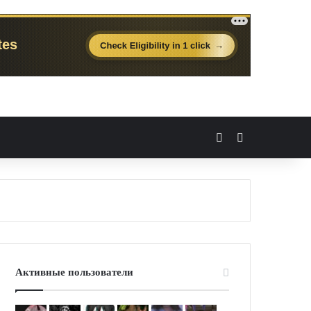
Вход
Случайная 
Активные пользователи