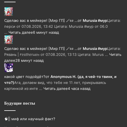
Сделаю вас в мейкере! [Мир ГП] 🪄📜 …
от
Murusia #мур
Цитата:
перси от 07.08.2026, 13:42 Цитата: Murusia #мур от 06.0
…
Читать далее
6 минут назад
Сделаю вас в мейкере! [Мир ГП] 🪄📜 …
от
Murusia #мур
Цитата:
Рязань | 𐔥ᥱᥲthᥱrᥕιᥒⳋ от 07.08.2026, 13:13 Цитата: Murus …
Читать
далее
28 минут назад
какой цвет подойдёт?
от
Anonymous H. (да, я чей-то твинк, и
что?)
Ага, делаем вид, что тебе не 11 лет, прикрываясь
картинкой из инте …
Читать далее
4 часа назад
Будущие посты
🧠|| миф или научный факт?