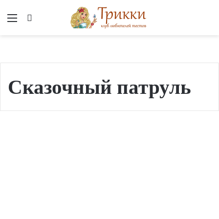
Меню
Вход
Сказочный патруль
⚜
О
Что или кто тебе подойдет?
ц
е
н
и
з
25.05.2026 в 13:00
л
⚜ Оцени злодеев из разных
о