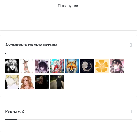
о
Последняя
?
п
🌟
а
🌱
т
⚡️
р
🧚‍♀️
у
л
Активные пользователи
я
?
"
Реклама: