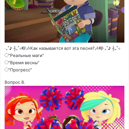
‧₊˚♪ 𝄞₊˚⊹🎼🎶Как называется вот эта песня?🎶🎼‧₊˚♪ 𝄞₊˚⊹
"Реальные маги"
"Время весны"
"Прогресс"
Вопрос 8.