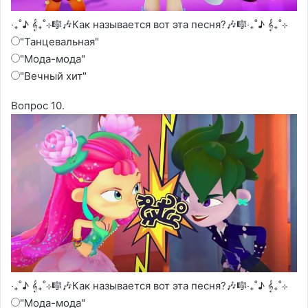
‧₊˚♪ 𝄞₊˚⊹🎼🎶Как называется вот эта песня?🎶🎼‧₊˚♪ 𝄞₊˚⊹
"Танцевальная"
"Мода-мода"
"Вечный хит"
Вопрос 10.
‧₊˚♪ 𝄞₊˚⊹🎼🎶Как называется вот эта песня?🎶🎼‧₊˚♪ 𝄞₊˚⊹
"Мода-мода"