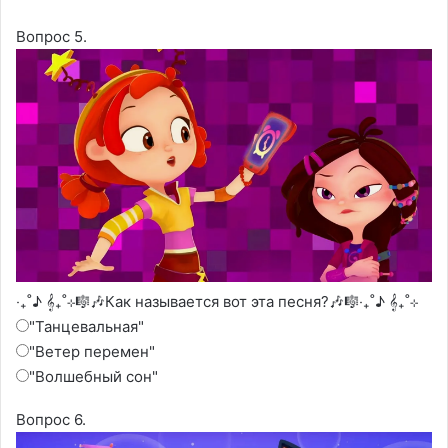
Вопрос 5.
‧₊˚♪ 𝄞₊˚⊹🎼🎶Как называется вот эта песня?🎶🎼‧₊˚♪ 𝄞₊˚⊹
"Танцевальная"
"Ветер перемен"
"Волшебный сон"
Вопрос 6.