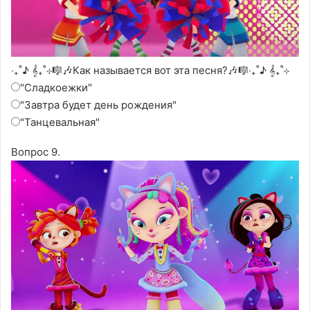
‧₊˚♪ 𝄞₊˚⊹🎼🎶Как называется вот эта песня?🎶🎼‧₊˚♪ 𝄞₊˚⊹
"Сладкоежки"
"Завтра будет день рождения"
"Танцевальная"
Вопрос 9.