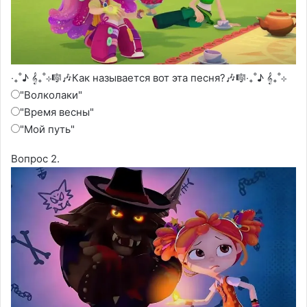
‧₊˚♪ 𝄞₊˚⊹🎼🎶Как называется вот эта песня?🎶🎼‧₊˚♪ 𝄞₊˚⊹
"Волколаки"
"Время весны"
"Мой путь"
Вопрос 2.