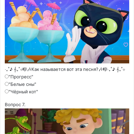
‧₊˚♪ 𝄞₊˚⊹🎼🎶Как называется вот эта песня?🎶🎼‧₊˚♪ 𝄞₊˚⊹
"Прогресс"
"Белые сны"
"Чёрный кот"
Вопрос 7.