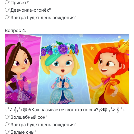
"Привет!"
"Девчонка-огонёк"
"Завтра будет день рождения"
Вопрос 4.
‧₊˚♪ 𝄞₊˚⊹🎼🎶Как называется вот эта песня?🎶🎼‧₊˚♪ 𝄞₊˚⊹
"Волшебный сон"
"Завтра будет день рождения"
"Белые сны"