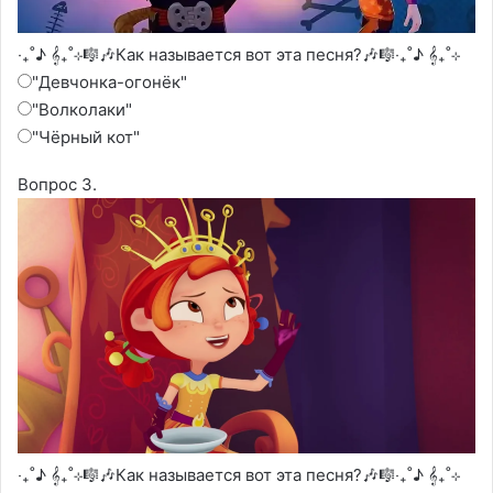
‧₊˚♪ 𝄞₊˚⊹🎼🎶Как называется вот эта песня?🎶🎼‧₊˚♪ 𝄞₊˚⊹
"Девчонка-огонёк"
"Волколаки"
"Чёрный кот"
Вопрос 3.
‧₊˚♪ 𝄞₊˚⊹🎼🎶Как называется вот эта песня?🎶🎼‧₊˚♪ 𝄞₊˚⊹