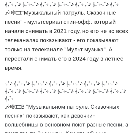
𝄞₊˚⊹‧₊˚♪ 𝄞₊˚⊹‧₊˚♪ 𝄞₊˚⊹‧₊˚♪ 𝄞₊˚⊹‧₊˚♪ 𝄞₊˚⊹‧₊˚♪ 𝄞₊˚⊹‧₊˚♪ 𝄞₊˚⊹
🎶🎼🎞"Музыкальный патруль. Сказочные
песни" - мультсериал спин-офф, который
начали снимать в 2021 году, но его не во всех
телеканалах показывают - его показывают
только на телеканале "Мульт музыка". А
перестали снимать его в 2024 году в летнее
время.
‧₊˚♪ 𝄞₊˚⊹‧₊˚♪ 𝄞₊˚⊹‧₊˚♪ 𝄞₊˚⊹‧₊˚♪ 𝄞₊˚⊹‧₊˚♪ 𝄞₊˚⊹‧₊˚♪ 𝄞₊˚⊹‧₊˚♪
𝄞₊˚⊹‧₊˚♪ 𝄞₊˚⊹‧₊˚♪ 𝄞₊˚⊹‧₊˚♪ 𝄞₊˚⊹‧₊˚♪ 𝄞₊˚⊹‧₊˚♪ 𝄞₊˚⊹‧₊˚♪ 𝄞₊˚⊹‧₊˚♪
𝄞₊˚⊹
🎶🎼
🎞
В "Музыкальном патруле. Сказочных
песнях" показывают, как девочки-
волшебницы в основном поют разные песни, а