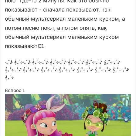
поют где-то 2 минуты. Как это обычно
показывают - сначала показывают, как
обычный мультсериал маленьким куском, а
потом песню поют, а потом опять, как
обычный мультсериал маленьким куском
показывают🎞.
‧₊˚♪ 𝄞₊˚⊹‧₊˚♪ 𝄞₊˚⊹‧₊˚♪ 𝄞₊˚⊹‧₊˚♪ 𝄞₊˚⊹‧₊˚♪ 𝄞₊˚⊹‧₊˚♪ 𝄞₊˚⊹‧₊˚♪
𝄞₊˚⊹‧₊˚♪ 𝄞₊˚⊹‧₊˚♪ 𝄞₊˚⊹‧₊˚♪ 𝄞₊˚⊹‧₊˚♪ 𝄞₊˚⊹‧₊˚♪ 𝄞₊˚⊹‧₊˚♪ 𝄞₊˚⊹‧₊˚♪
𝄞₊˚⊹
Вопрос 1.