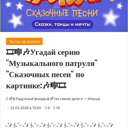
Тесты на знания
🎞🎼🎶Угадай серию
"Музыкального патруля"
"Сказочных песен" по
картинке:🎶🎼🎞
🌈🏮Радужный фонарь🏮🌈 На самом деле я — Илюша.
22.02.2026 в 15:00
6
16
‧₊˚♪ 𝄞₊˚⊹‧₊˚♪ 𝄞₊˚⊹‧₊˚♪ 𝄞₊˚⊹‧₊˚♪ 𝄞₊˚⊹‧₊˚♪ 𝄞₊˚⊹‧₊˚♪ 𝄞₊˚⊹‧₊˚♪