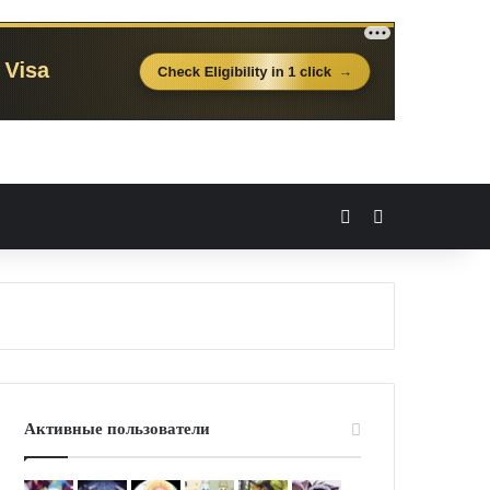
Вход
Случайная 
Активные пользователи