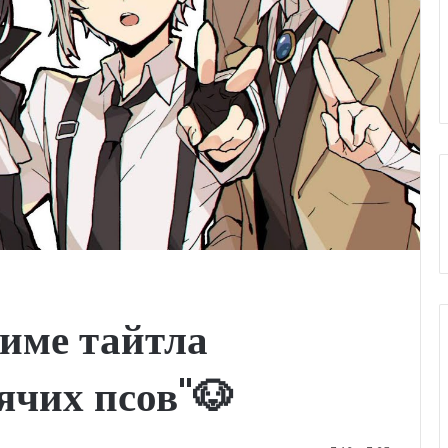
ниме тайтла
ячих псов"🐶