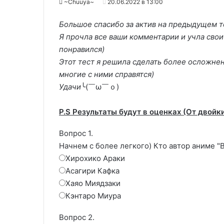
~Chuuya~
20.06.2022 в 13:00
Большое спасибо за актив на предыдущем т
Я прочла все ваши комментарии и учла свои 
понравился)
Этот тест я решила сделать более осложнен
многие с ними справятся)
Удачи
╰(￣ω￣ｏ)
P.S Результаты будут в оценках (От двойк
Вопрос 1.
Начнем с более легкого) Кто автор аниме "
Хирохико Араки
Асагири Кафка
Хаяо Миядзаки
Кэнтаро Миура
Вопрос 2.