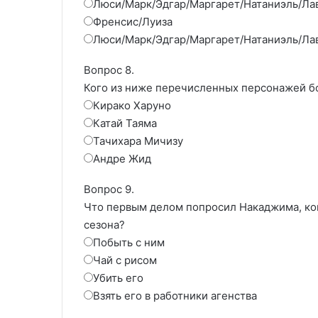
Люси/Марк/Эдгар/Маргарет/Натаниэль/Ла
Френсис/Луиза
Люси/Марк/Эдгар/Маргарет/Натаниэль/Ла
Вопрос 8.
Кого из ниже перечисленных персонажей б
Кирако Харуно
Катай Таяма
Тачихара Мичизу
Андре Жид
Вопрос 9.
Что первым делом попросил Накаджима, ког
сезона?
Побыть с ним
Чай с рисом
Убить его
Взять его в работники агенства