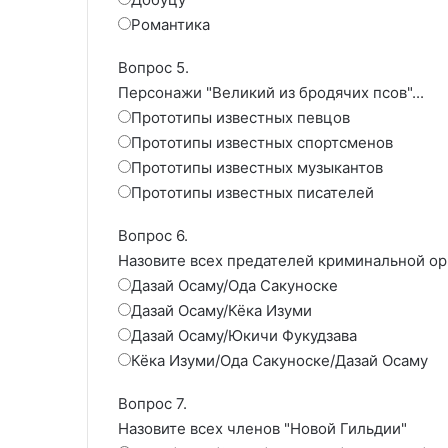
Романтика
Вопрос 5.
Персонажи "Великий из бродячих псов"...
Прототипы известных певцов
Прототипы известных спортсменов
Прототипы известных музыкантов
Прототипы известных писателей
Вопрос 6.
Назовите всех предателей криминальной ор
Дазай Осаму/Ода Сакуноске
Дазай Осаму/Кёка Изуми
Дазай Осаму/Юкичи Фукудзава
Кёка Изуми/Ода Сакуноске/Дазай Осаму
Вопрос 7.
Назовите всех членов "Новой Гильдии"