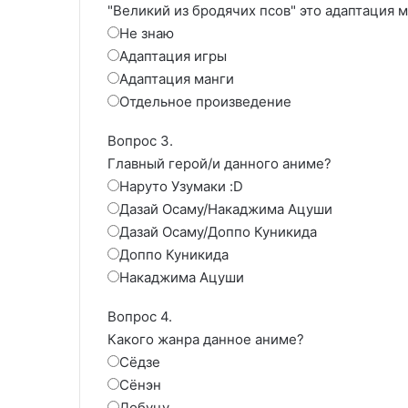
"Великий из бродячих псов" это адаптация 
Не знаю
Адаптация игры
Адаптация манги
Отдельное произведение
Вопрос 3.
Главный герой/и данного аниме?
Наруто Узумаки :D
Дазай Осаму/Накаджима Ацуши
Дазай Осаму/Доппо Куникида
Доппо Куникида
Накаджима Ацуши
Вопрос 4.
Какого жанра данное аниме?
Сёдзе
Сёнэн
Добуцу