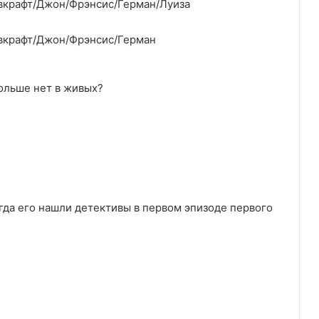
вкрафт/Джон/Фрэнсис/Герман/Луиза
вкрафт/Джон/Фрэнсис/Герман
ольше нет в живых?
да его нашли детективы в первом эпизоде первого