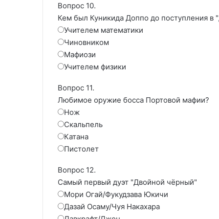
Вопрос 10.
Кем был Куникида Доппо до поступления в 
Учителем математики
Чиновником
Мафиози
Учителем физики
Вопрос 11.
Любимое оружие босса Портовой мафии?
Нож
Скальпель
Катана
Пистолет
Вопрос 12.
Самый первый дуэт "Двойной чёрный"
Мори Огай/Фукудзава Юкичи
Дазай Осаму/Чуя Накахара
Лавкрафт/Джон