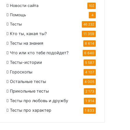
Новости сайта
102
Помощь
4
Тесты
46 232
Кто ты, какая ты?
11 359
Тесты на знания
8 614
Что или кто тебе подойдет?
6 640
Тесты-истории
5 587
Гороскопы
4 107
Остальные тесты
4 005
Прикольные тесты
2 173
Тесты про любовь и дружбу
1 914
Тесты про характер
1 833