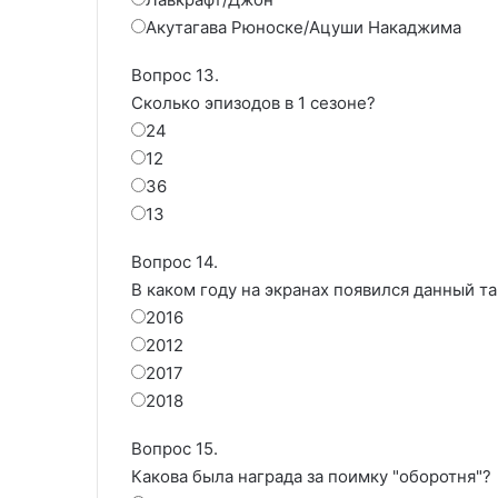
Акутагава Рюноске/Ацуши Накаджима
Вопрос 13.
Сколько эпизодов в 1 сезоне?
24
12
36
13
Вопрос 14.
В каком году на экранах появился данный та
2016
2012
2017
2018
Вопрос 15.
Какова была награда за поимку "оборотня"?