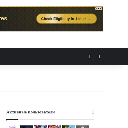
Вход
Случайная 
Активные пользователи