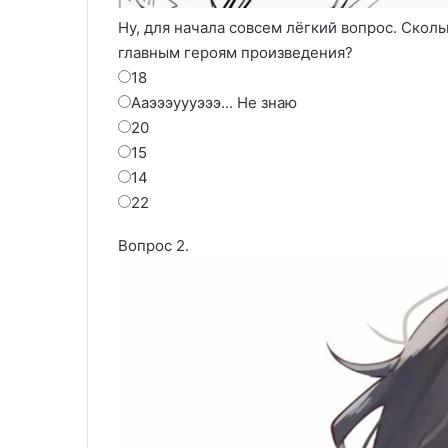
Ну, для начала совсем лёгкий вопрос. Сколь
главным героям произведения?
18
Ааэээуууэээ... Не знаю
20
15
14
22
Вопрос 2.