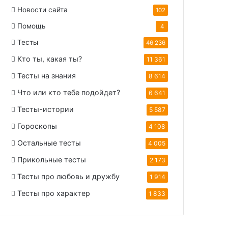
Новости сайта
102
Помощь
4
Тесты
46 236
Кто ты, какая ты?
11 361
Тесты на знания
8 614
Что или кто тебе подойдет?
6 641
Тесты-истории
5 587
Гороскопы
4 108
Остальные тесты
4 005
Прикольные тесты
2 173
Тесты про любовь и дружбу
1 914
Тесты про характер
1 833