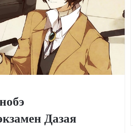
анобэ
экзамен Дазая