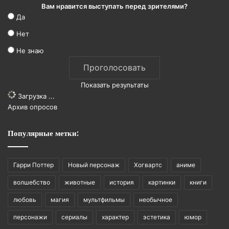
Вам нравится выступать перед зрителями?
Да
Нет
Не знаю
Показать результаты
Загрузка ...
Архив опросов
Популярные метки:
Гарри Поттер
Новый персонаж
Хогвартс
аниме
волшебство
животные
история
картинки
книги
любовь
магия
мультфильмы
необычное
персонажи
сериалы
характер
эстетика
юмор