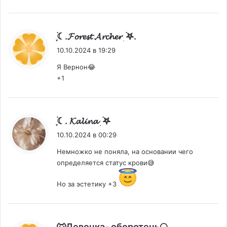
:
ִֶָ࣪☾.𝓕𝓸𝓻𝓮𝓼𝓽 𝓐𝓻𝓬𝓱𝓮𝓻 ִ ࣪𖤐.
10.10.2024 в 19:29
Я Вернон😂
+1
:
ִֶָ࣪☾. 𝓚𝓪𝓵𝓲𝓷𝓪 ִִ ࣪𖤐
10.10.2024 в 00:29
Немножко не поняла, на основании чего
определяется статус крови😅
Но за эстетику +3
:
🐺Девочка- оборотень🌕