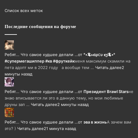
Список всех меток
Последние сообщения на форуме
Ребят... Что самое худшее делали …
от
°•🦎ⲙᥲρᥴυ ⲃ𐔤🦎•°
#супермегашиппер #кв #фруткейк
меня максимум скамили на
пета адопт ми в 2022 году а вообще тем …
Читать далее
2
минуты назад
Ребят... Что самое худшее делали …
от
Президент Brawl Stars
не
знаю вписывается ли это в данную тему, но мои любимые
друны зап …
Читать далее
2 минуты назад
Ребят... Что самое худшее делали …
от
эва в жизнь
А зачем вам
это? )
Читать далее
21 минута назад