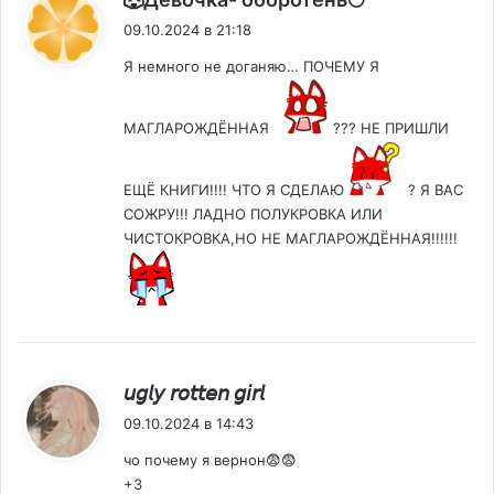
09.10.2024 в 21:18
Я немного не доганяю… ПОЧЕМУ Я
МАГЛАРОЖДЁННАЯ
??? НЕ ПРИШЛИ
ЕЩЁ КНИГИ!!!! ЧТО Я СДЕЛАЮ
? Я ВАС
СОЖРУ!!! ЛАДНО ПОЛУКРОВКА ИЛИ
ЧИСТОКРОВКА,НО НЕ МАГЛАРОЖДЁННАЯ!!!!!!
:
𝘶𝘨𝘭𝘺 𝘳𝘰𝘵𝘵𝘦𝘯 𝘨𝘪𝘳𝘭
09.10.2024 в 14:43
чо почему я вернон😨😨
+3