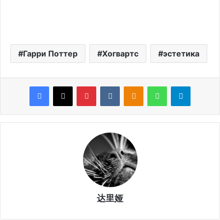
Гарри Поттер
Хогвартс
эстетика
Facebook
X
Pinterest
VKontakte
Odnoklassniki
WhatsApp
Telegram
达里娅