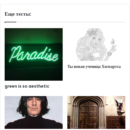
Еще тесты:
Ты новая ученица Хогвартса
green is so aesthetic