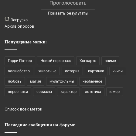
Показать результаты
Загрузка ...
Архив опросов
Популярные метки:
Гарри Поттер
Новый персонаж
Хогвартс
аниме
волшебство
животные
история
картинки
книги
любовь
магия
мультфильмы
необычное
персонажи
сериалы
характер
эстетика
юмор
Список всех меток
Последние сообщения на форуме