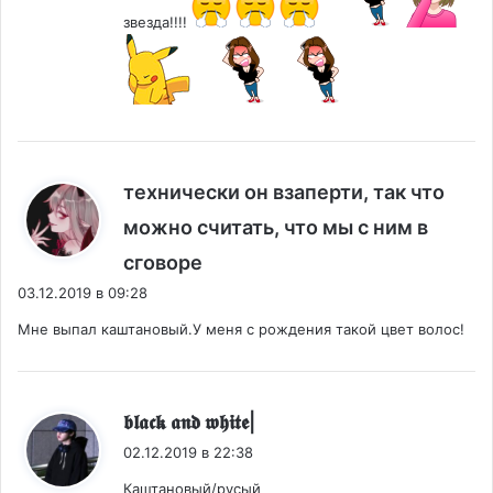
звезда!!!!
технически он взаперти, так что
можно считать, что мы с ним в
:
сговоре
03.12.2019 в 09:28
Мне выпал каштановый.У меня с рождения такой цвет волос!
:
𝖇𝖑𝖆𝖈𝖐 𝖆𝖓𝖉 𝖜𝖍𝖎𝖙𝖊|
02.12.2019 в 22:38
Каштановый/русый