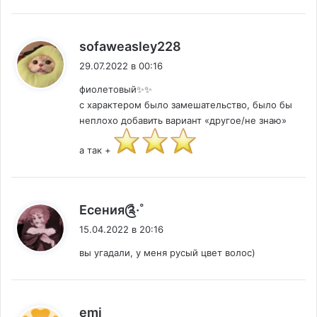
:
sofaweasley228
29.07.2022 в 00:16
фиолетовый✨✨
с характером было замешательство, было бы
неплохо добавить вариант «другое/не знаю»
а так +
:
Есения༊·˚
15.04.2022 в 20:16
вы угадали, у меня русый цвет волос)
:
emi