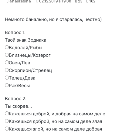
𝕒𝕟𝕒𝕤𝕥𝕖𝕚𝕤𝕙𝕒
02.12.2019 в 19:00
23
162
Немного банально, но я старалась, честно)
Вопрос 1.
Твой знак Зодиака
Водолей/Рыбы
Близнецы/Козерог
Овен/Лев
Скорпион/Стрелец
Телец/Дева
Рак/Весы
Вопрос 2.
Ты скорее...
Кажешься доброй, и добрая на самом деле
Кажешься доброй, но на самом деле злая
Кажешься злой, но на самом деле добрая