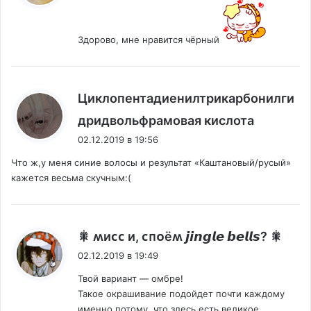
Здорово, мне нравится чёрный
Циклопентадиенилтрикарбонилги
:
дридвольфрамовая кислота
02.12.2019 в 19:56
Что ж,у меня синие волосы и результат «Каштановый/русый»
кажется весьма скучным:(
:
🎇 ʍиᴄᴄ и, ᴄᴨᴏёʍ 𝙟𝙞𝙣𝙜𝙡𝙚 𝙗𝙚𝙡𝙡𝙨? 🎇
02.12.2019 в 19:49
Твой вариант — омбре!
Такое окрашивание подойдет почти каждому
именно потому, что здесь есть великое