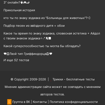
3" онлайн?🧠🎮🦂
Прикольная история
кто ты по знаку зодиака из "Больницы для животных"?💨
Подбор песен из звёздного дитя + обои
Какое ты время по знаку зодиака, словесная эстетика + Айдол
с твоим знаком зодиака✧˖°.🐈‍⬛
Какой суперспособностью ты могла бы обладать?
❤️🦁Твой тип Гриффиндорца🦁❤️
И еще 52 тестов
© Copyright 2009-2026 |
Трикки - бесплатные тесты
Мнение администрации сайта может не совпадать с мнением
авторов тестов.
Группа в ВК
|
Контакты
|
Политика конфиденциальности