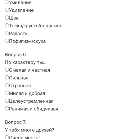
Умиление
Удивление
Шок
Тоска/грусть/печалька
Радость
Пофигизм/скука
Вопрос 6.
По характеру ты...
Смелая и честная
Сильная
Странная
Милая и добрая
Целеустремленная
Ранимая и обидчивая
Вопрос 7.
У тебя много друзей?
Очень много!