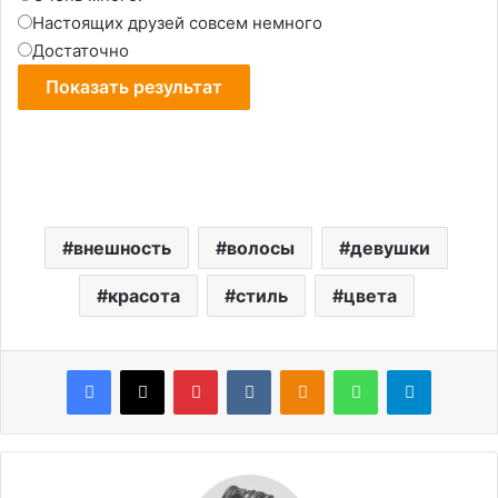
Настоящих друзей совсем немного
Достаточно
внешность
волосы
девушки
красота
стиль
цвета
Facebook
X
Pinterest
VKontakte
Odnoklassniki
WhatsApp
Telegram