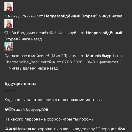
✨𝑯𝒂𝒓𝒓𝒚 𝒑𝒐𝒕𝒕𝒆𝒓 𝒄𝒍𝒖𝒃⚡
от
Непревзойдëнный Огурец
5 минут назад
💥 «За бродячих псов!» 🐶🦴 Фан-клуб …
от
Непревзойдëнный
Огурец
2 часа назад
Сделаю вас в мейкере! [Мир ГП] 🪄📜 …
от
Murusia #мур
Цитата:
ChechenVibe_RedHeart💖🔥 от 07.08.2026, 13:43 • факультет С
…
Читать далее
4 часа назад
Будущие посты
Хедканоны на отношения с персонажами из тосвы!
🧠🌐Угадай браузер!🌐🧠
На какого персонажа хоррор-игры ты похож?
🦂🎮🧠Насколько хорошо ты знаешь видеоигру "Операция Жук