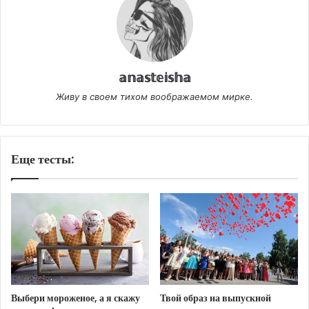
𝕒𝕟𝕒𝕤𝕥𝕖𝕚𝕤𝕙𝕒
Живу в своем тихом воображаемом мирке.
Еще тесты:
Твой образ на выпускной
Выбери мороженое, а я скажу