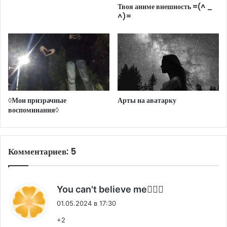
Твоя аниме внешность =(^ _
^)=
◊Мои призрачные
Арты на аватарку
воспоминания◊
Комментариев: 5
:
You can't believe me🧛🏻‍♀️
01.05.2024 в 17:30
+2