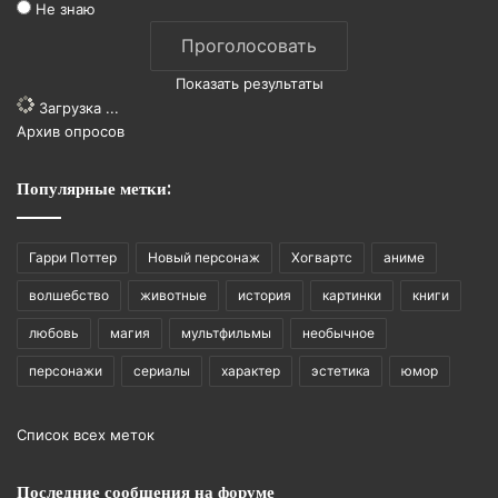
Не знаю
Показать результаты
Загрузка ...
Архив опросов
Популярные метки:
Гарри Поттер
Новый персонаж
Хогвартс
аниме
волшебство
животные
история
картинки
книги
любовь
магия
мультфильмы
необычное
персонажи
сериалы
характер
эстетика
юмор
Список всех меток
Последние сообщения на форуме