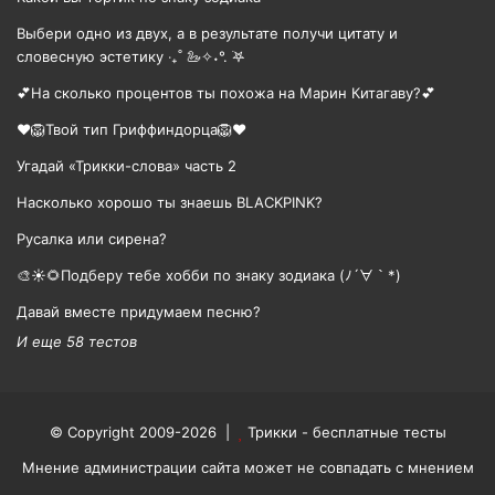
Выбери одно из двух, а в результате получи цитату и
словесную эстетику ‧₊˚ 🦢✧˖°. ࣪𖤐
💕На сколько процентов ты похожа на Марин Китагаву?💕
❤️🦁Твой тип Гриффиндорца🦁❤️
Угадай «Трикки-слова» часть 2
Насколько хорошо ты знаешь BLACKPINK?
Русалка или сирена?
🎨☀🌻Подберу тебе хобби по знаку зодиака (ﾉ´∀｀*)
Давай вместе придумаем песню?
И еще 58 тестов
© Copyright 2009-2026 |
Трикки - бесплатные тесты
Мнение администрации сайта может не совпадать с мнением