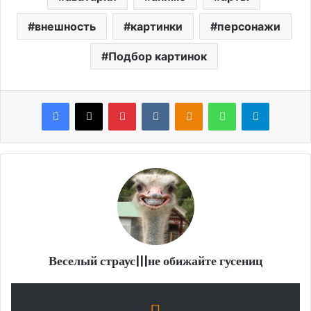
внешность
картинки
персонажи
Подбор картинок
Facebook
X
Pinterest
VKontakte
Odnoklassniki
WhatsApp
Telegram
Веселый страус|||не обижайте гусениц