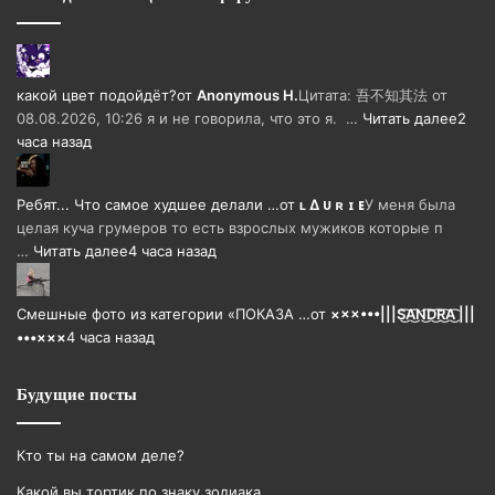
какой цвет подойдёт?
от
Anonymous H.
Цитата: 吾不知其法 от
08.08.2026, 10:26 я и не говорила, что это я. …
Читать далее
2
часа назад
Ребят... Что самое худшее делали …
от
ʟ ∆ ᴜ ʀ ɪ ᴇ
У меня была
целая куча грумеров то есть взрослых мужиков которые п
…
Читать далее
4 часа назад
Смешные фото из категории «ПОКАЗА …
от
×××•••|||S͜͡A͜͡N͜͡D͜͡R͜͡A͜͡ |||
•••×××
4 часа назад
Будущие посты
Кто ты на самом деле?
Какой вы тортик по знаку зодиака