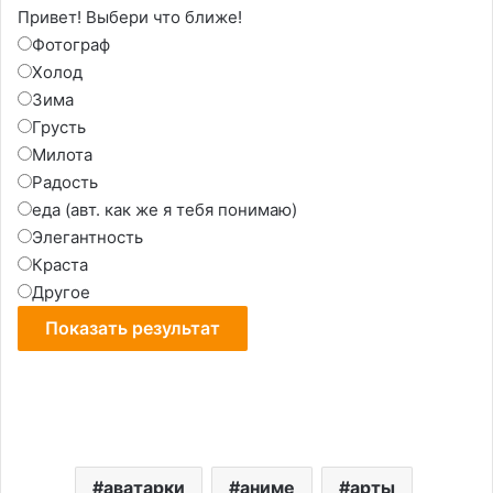
Привет! Выбери что ближе!
Фотограф
Холод
Зима
Грусть
Милота
Радость
еда (авт. как же я тебя понимаю)
Элегантность
Краста
Другое
аватарки
аниме
арты