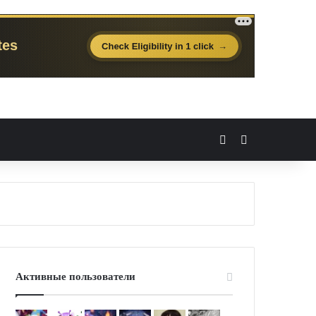
Вход
Случайная 
Активные пользователи