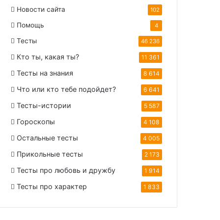
Новости сайта
102
Помощь
4
Тесты
46 236
Кто ты, какая ты?
11 361
Тесты на знания
8 614
Что или кто тебе подойдет?
6 641
Тесты-истории
5 587
Гороскопы
4 108
Остальные тесты
4 005
Прикольные тесты
2 173
Тесты про любовь и дружбу
1 914
Тесты про характер
1 833