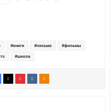
р
книги
письмо
фильмы
тс
школа
Facebook
X
Pinterest
VKontakte
Odnoklassniki