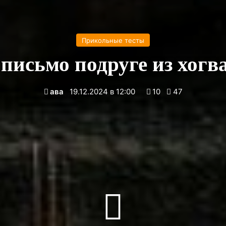
Прикольные тесты
 письмо подруге из хогв
ава
19.12.2024 в 12:00
10
47