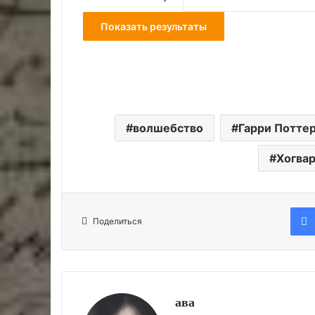
волшебство
Гарри Потте
Хогвар
Поделиться
ава