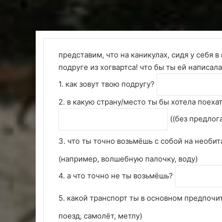
представим, что на каникулах, сидя у себя 
подруге из хогвартса! что бы ты ей написал
1. как зовут твою подругу?
2. в какую страну/место ты бы хотела поеха
((без предлога
3. что ты точно возьмёшь с собой на необи
(например, волшебную палочку, воду)
4. а что точно не ты возьмёшь?
5. какой транспорт ты в основном предпоч
поезд, самолёт, метлу)