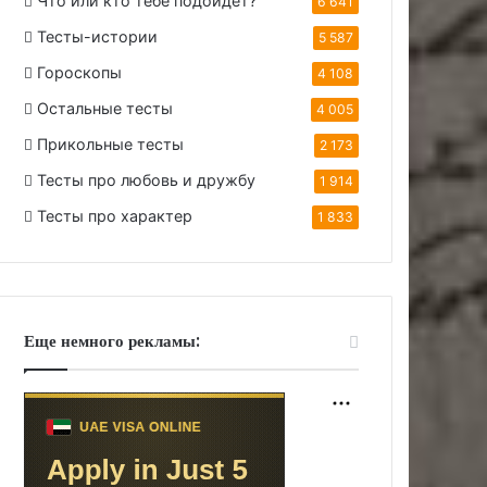
Что или кто тебе подойдет?
6 641
Тесты-истории
5 587
Гороскопы
4 108
Остальные тесты
4 005
Прикольные тесты
2 173
Тесты про любовь и дружбу
1 914
Тесты про характер
1 833
Еще немного рекламы: