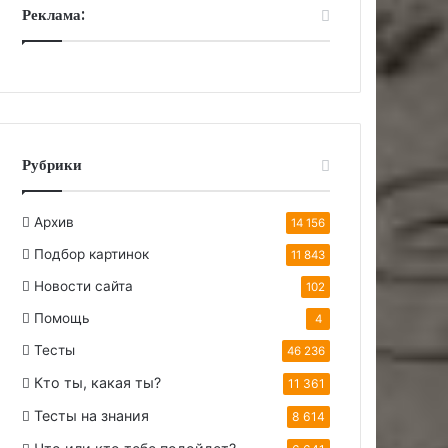
Реклама:
Рубрики
Архив
14 156
Подбор картинок
11 843
Новости сайта
102
Помощь
4
Тесты
46 236
Кто ты, какая ты?
11 361
Тесты на знания
8 614