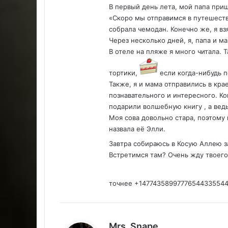
В первый день лета, мой папа при
«Скоро мы отправимся в путешестви
собрала чемодан. Конечно же, я вз
Через несколько дней, я, папа и м
В отеле на пляже я много читала. 
тортики,
если когда-нибудь 
Также, я и мама отправились в кра
познавательного и интересного. К
подарили волшебную книгу , а ведь
Моя сова довольно стара, поэтому
назвала её Элли.
Завтра собираюсь в Косую Аллею з
Встретимся там? Очень жду твоего 
точнее +1477435899777654433554
:
Mrs. Snape