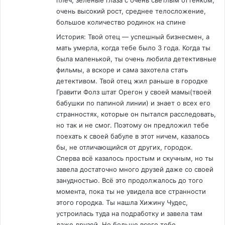
плеч, зелёные глаза с очень светлым оттенком,
очень высокий рост, среднее телосложение,
большое количество родинок на спине
История: Твой отец — успешный бизнесмен, а
мать умерла, когда тебе было 3 года. Когда ты
была маленькой, ты очень любила детективные
фильмы, а вскоре и сама захотела стать
детективом. Твой отец жил раньше в городке
Гравити Фолз штат Орегон у своей мамы(твоей
бабушки по папиной линии) и знает о всех его
странностях, которые он пытался расследовать,
но так и не смог. Поэтому он предложил тебе
поехать к своей бабуле в этот ничем, казалось
бы, не отличающийся от других, городок.
Сперва всё казалось простым и скучным, но ты
завела достаточно много друзей даже со своей
занудностью. Всё это продолжалось до того
момента, пока ты не увидела все странности
этого городка. Ты нашла Хижину Чудес,
устроилась туда на подработку и завела там
даже друзей. Но больше всего тебе