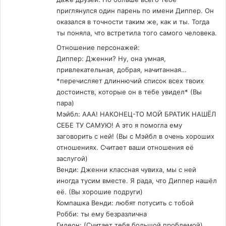
приглянулся один парень по имени Диппер. Он
оказался в точности таким же, как и ты. Тогда
ты поняла, что встретила того самого человека.
Отношение персонажей:
Диппер: Дженни? Ну, она умная,
привлекательная, добрая, начитанная…
*перечисляет длиннючий список всех твоих
достоинств, которые он в тебе увидел* (Вы
пара)
Мэйбл: ААА! НАКОНЕЦ-ТО МОЙ БРАТИК НАШЁЛ
СЕБЕ ТУ САМУЮ! А это я помогла ему
заговорить с ней! (Вы с Мэйбл в очень хороших
отношениях. Считает ваши отношения её
заслугой)
Венди: Дженни классная чувиха, мы с ней
иногда тусим вместе. Я рада, что Диппер нашёл
её. (Вы хорошие подруги)
Компашка Венди: любят потусить с тобой
Робби: ты ему безразлична
Гидеон: (Считает тебя большой проблемой)