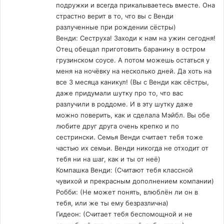
подружки и всегда прикалываетесь вместе. Она
страстно верит в то, что вы с Венди
разлученные при рождении сёстры)
Венди: Сеструха! Заходи к нам на ужин сегодня!
Отец обещал приготовить баранину в остром
грузинском соусе. А потом можешь остаться у
меня на ночёвку на несколько дней. Да хоть на
все 3 месяца каникул! (Вы с Венди как сёстры,
даже придумали шутку про то, что вас
разлучили в роддоме. И в эту шутку даже
можно поверить, как и сделала Мэйбл. Вы обе
любите друг друга очень крепко и по
сестрински. Семья Венди считает тебя тоже
частью их семьи. Венди никогда не отходит от
тебя ни на шаг, как и ты от неё)
Компашка Венди: (Считают тебя классной
чувихой и прекрасным дополнением компании)
Робби: (Не может понять, влюблён ли он в
тебя, или же ты ему безразлична)
Гидеон: (Считает тебя беспомощной и не