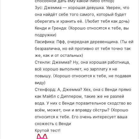
способной дать ему какой-либо отпор)
Зус: Джемма — хорошая девушка. Уверен, что
она найдёт себе того самого, который будет
оберегать и хранить её. (Любит тебя как дочь)
Кенди и Гренда: (Хорошо относятся к тебе, вы
подружки)
Пасифика: Пфф, очередная деревенщина. (Ты ей
безразлична, но ей противно от тебя точно так
же, как и от остальных)
Стенли: Джемма? Ну, она хорошая работница,
всё хорошо выполняет, но зарплату я не
повышу. (Хорошо относится к тебе, не подавая
виду)
Стенфорд: А, Джемма? Хех, она с Венди прямо
как Мэйбл с Диппером, такие же не разлей
вода. У них с Венди поразительное сходство во
всём, может, они и вправду сёстры? (Хорошо
относится к тебе. Его очень интересует ваша
схожесть с Венди
Крутой тест!