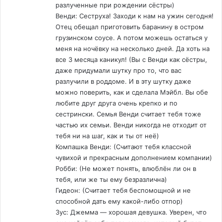
разлученные при рождении сёстры)
Венди: Сеструха! Заходи к нам на ужин сегодня!
Отец обещал приготовить баранину в остром
грузинском соусе. А потом можешь остаться у
меня на ночёвку на несколько дней. Да хоть на
все 3 месяца каникул! (Вы с Венди как сёстры,
даже придумали шутку про то, что вас
разлучили в роддоме. И в эту шутку даже
можно поверить, как и сделала Мэйбл. Вы обе
любите друг друга очень крепко и по
сестрински. Семья Венди считает тебя тоже
частью их семьи. Венди никогда не отходит от
тебя ни на шаг, как и ты от неё)
Компашка Венди: (Считают тебя классной
чувихой и прекрасным дополнением компании)
Робби: (Не может понять, влюблён ли он в
тебя, или же ты ему безразлична)
Гидеон: (Считает тебя беспомощной и не
способной дать ему какой-либо отпор)
Зус: Джемма — хорошая девушка. Уверен, что