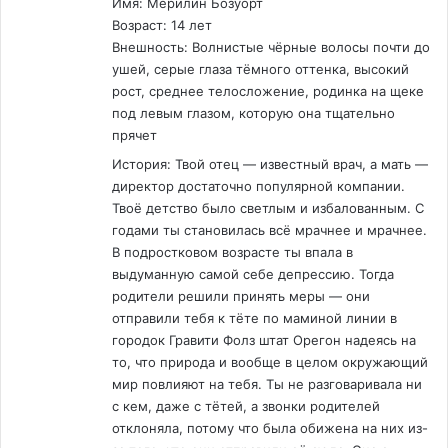
Имя: Мерилин Бозуорт
Возраст: 14 лет
Внешность: Волнистые чёрные волосы почти до
ушей, серые глаза тёмного оттенка, высокий
рост, среднее телосложение, родинка на щеке
под левым глазом, которую она тщательно
прячет
История: Твой отец — известный врач, а мать —
директор достаточно популярной компании.
Твоё детство было светлым и избалованным. С
годами ты становилась всё мрачнее и мрачнее.
В подростковом возрасте ты впала в
выдуманную самой себе депрессию. Тогда
родители решили принять меры — они
отправили тебя к тёте по маминой линии в
городок Гравити Фолз штат Орегон надеясь на
то, что природа и вообще в целом окружающий
мир повлияют на тебя. Ты не разговаривала ни
с кем, даже с тётей, а звонки родителей
отклоняла, потому что была обижена на них из-