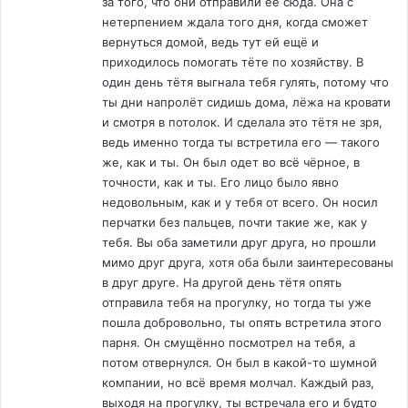
за того, что они отправили её сюда. Она с
нетерпением ждала того дня, когда сможет
вернуться домой, ведь тут ей ещё и
приходилось помогать тёте по хозяйству. В
один день тётя выгнала тебя гулять, потому что
ты дни напролёт сидишь дома, лёжа на кровати
и смотря в потолок. И сделала это тётя не зря,
ведь именно тогда ты встретила его — такого
же, как и ты. Он был одет во всё чёрное, в
точности, как и ты. Его лицо было явно
недовольным, как и у тебя от всего. Он носил
перчатки без пальцев, почти такие же, как у
тебя. Вы оба заметили друг друга, но прошли
мимо друг друга, хотя оба были заинтересованы
в друг друге. На другой день тётя опять
отправила тебя на прогулку, но тогда ты уже
пошла добровольно, ты опять встретила этого
парня. Он смущённо посмотрел на тебя, а
потом отвернулся. Он был в какой-то шумной
компании, но всё время молчал. Каждый раз,
выходя на прогулку, ты встречала его и будто