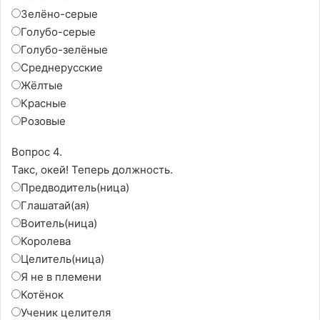
Зелёно-серые
Голубо-серые
Голубо-зелёные
Среднерусские
Жёлтые
Красные
Розовые
Вопрос 4.
Такс, окей! Теперь должность.
Предводитель(ница)
Глашатай(ая)
Воитель(ница)
Королева
Целитель(ница)
Я не в племени
Котёнок
Ученик целителя