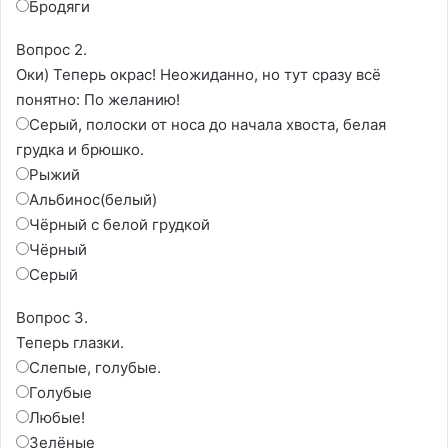
Бродяги
Вопрос 2.
Оки) Теперь окрас! Неожиданно, но тут сразу всё
понятно: По желанию!
Серый, полоски от носа до начала хвоста, белая
грудка и брюшко.
Рыжий
Альбинос(белый)
Чёрный с белой грудкой
Чёрный
Серый
Вопрос 3.
Теперь глазки.
Слепые, голубые.
Голубые
Любые!
Зелёные