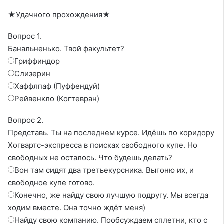
★Удачного прохождения★
Вопрос 1.
Банальненько. Твой факультет?
Гриффиндор
Слизерин
Хаффлпаф (Пуффендуй)
Рейвенкло (Когтевран)
Вопрос 2.
Представь. Ты на последнем курсе. Идëшь по коридору
Хогвартс-экспресса в поисках свободного купе. Но
свободных не осталось. Что будешь делать?
Вон там сидят два третьекурсника. Выгоню их, и
свободное купе готово.
Конечно, же найду свою лучшую подругу. Мы всегда
ходим вместе. Она точно ждëт меня)
Найду свою компанию. Пообсуждаем сплетни, кто с