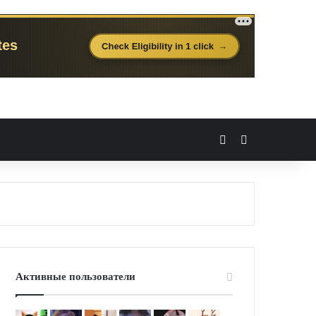
Вход
Случайная 
Активные пользователи