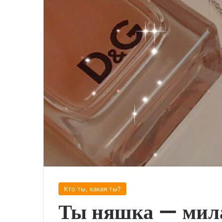
Кто ты, какая ты?
Ты няшка — мила