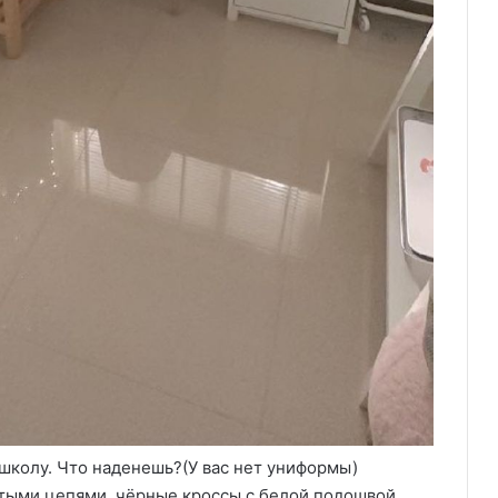
школу. Что наденешь?(У вас нет униформы)
тыми цепями, чёрные кроссы с белой подошвой.