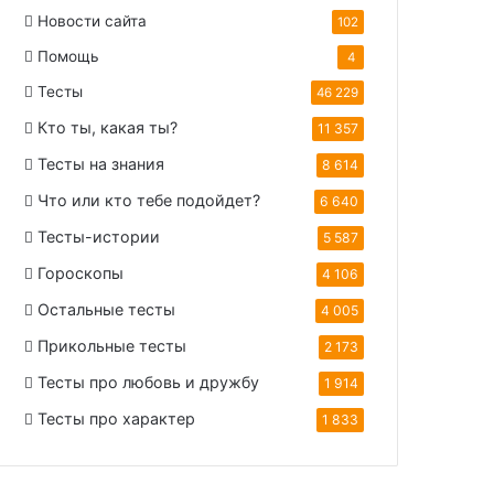
Новости сайта
102
Помощь
4
Тесты
46 229
Кто ты, какая ты?
11 357
Тесты на знания
8 614
Что или кто тебе подойдет?
6 640
Тесты-истории
5 587
Гороскопы
4 106
Остальные тесты
4 005
Прикольные тесты
2 173
Тесты про любовь и дружбу
1 914
Тесты про характер
1 833