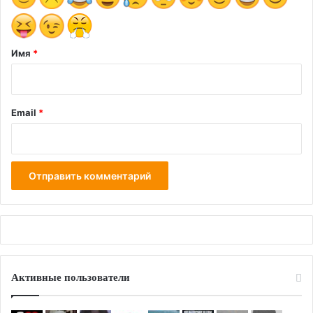
и
й
*
Имя
*
Email
*
Активные пользователи