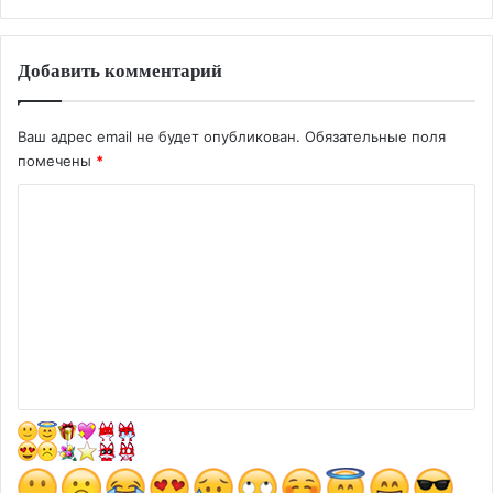
Добавить комментарий
Ваш адрес email не будет опубликован.
Обязательные поля
помечены
*
К
о
м
м
е
н
т
а
р