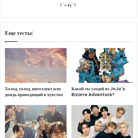
ʕ´• ᴥ•̥`ʔ
Еще тесты:
Холод, голод, интеллект или
Какой ты злодей из JoJo's
дождь приводящий в чувство
Bizarre Adventure?