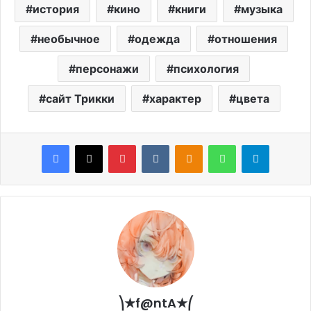
история
кино
книги
музыка
необычное
одежда
отношения
персонажи
психология
сайт Трикки
характер
цвета
Facebook
X
Pinterest
VKontakte
Odnoklassniki
WhatsApp
Telegram
⎞★f@ntA★⎛