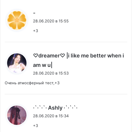
:
-
28.06.2020 в 15:55
+3
♡dreamer♡ |i like me better when i
:
am w u|
28.06.2020 в 15:53
Очень атмосферный тест,+3
:
·`·`·`· Ashly ·`·`·`·
28.06.2020 в 15:34
+3