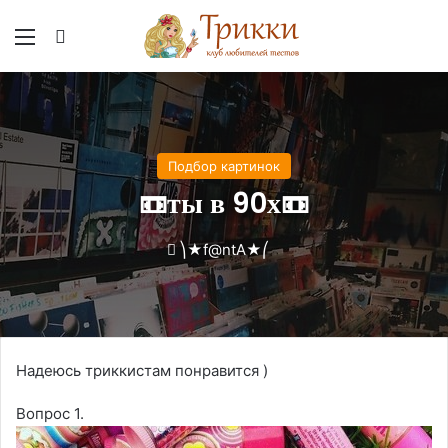
Меню
Вход
Подбор картинок
📼ты в 90х📼
⎞★f@ntA★⎛
Надеюсь триккистам понравится )
Вопрос 1.