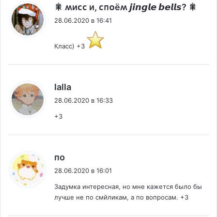
:
🎇 ʍиᴄᴄ и, ᴄᴨᴏёʍ 𝙟𝙞𝙣𝙜𝙡𝙚 𝙗𝙚𝙡𝙡𝙨? 🎇
28.06.2020 в 16:41
Класс) +3
:
lalla
28.06.2020 в 16:33
+3
:
по
28.06.2020 в 16:01
Задумка интересная, но мне кажется было бы
лучше не по смйликам, а по вопросам. +3