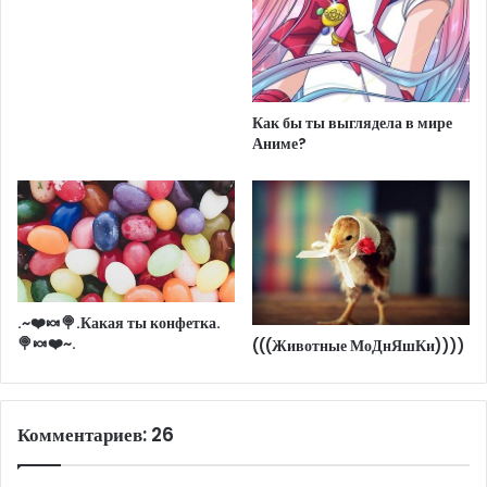
Как бы ты выглядела в мире
Аниме?
.~❤️🍬🍭.Какая ты конфетка.
🍭🍬❤️~.
(((Животные МоДнЯшКи))))
Комментариев: 26