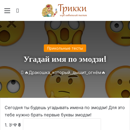
Меню
Вход
Прикольные тесты
Угадай имя по эмодзи!
🔥Дракошка_который_дышит_огнём🔥
Сегодня ты будешь угадывать имена по эмодзи! Для это
тебе нужно брать первые буквы эмодзи!
1. 🦃🌹🍍