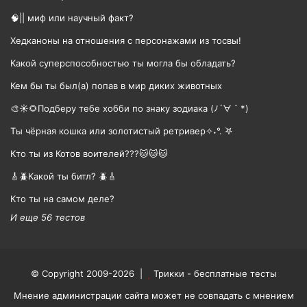
🧠|| миф или научный факт?
Хедканоны на отношения с персонажами из тосвы!
Какой суперспособностью ты могла бы обладать?
Кем бы ты был(а) попав в мир диких животных
🎨☀🌻Подберу тебе хобби по знаку зодиака (ﾉ´∀｀*)
Ты чёрная кошка или золотистый ретривер✧˖°. ࣪𖤐
Кто ты из Котов воителей???🐱🐱🐱
🎸🪲Какой ты битл? 🪲🎸
Кто ты на самом деле?
И еще 56 тестов
© Copyright 2009-2026 |
Трикки - бесплатные тесты
Мнение администрации сайта может не совпадать с мнением