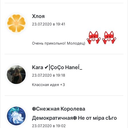
:
Хлоя
23.07.2020 в 19:41
Очень прикольно! Молодец)
:
Kara ✔|ÇoÇo Haneĺ_
23.07.2020 в 19:18
Классная идея +3
❄️Снежная Королева
:
Демократичная❄️ Не от мiра сѣго
23.07.2020 в 19:02