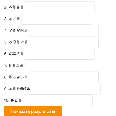
2. 🐧🍍🍫🍍
3. 🍏👃🍍
4. 💅🍍🍹🎂🍏
5. 🍈💥🍍🎶🍍
6. 🍒👾🍤🍍
7. 📱🍍👃🍎
8. 🍍👃🚽🍳👃
9. 🚗🍍🌽🐘🏌🚘
10. 🐡🍒🍍