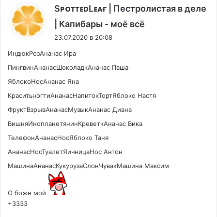
SᴘᴏᴛᴛᴇᴅLᴇᴀғ | Пестролистая в деле
:
| Капибары - моё всё
23.07.2020 в 20:08
ИндюкРозАнанас Ира
ПингвинАнанасШоколадкАнанас Паша
ЯблокоНосАнанас Яна
КраситьногтиАнанасНапитокТортЯблоко Настя
ФруктВзрывАнанасМузыкАнанас Диана
ВишняИнопланетянинКреветкАнанас Вика
ТелефонАнанасНосЯблоко Таня
АнанасНосТуалетЯичницаНос Антон
МашинаАнанасКукурузаСлонЧувакМашина Максим
О боже мой
+3333