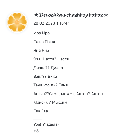
:
★𝓓𝓮𝓿𝓸𝓬𝓱𝓴𝓪 𝓼 𝓬𝓱𝓪𝓼𝓱𝓴𝓸𝔂 𝓴𝓪𝓴𝓪𝓸☆
28.02.2023 в 16:44
Ира Ира
Паша Паша
Яна Яна
Эээ, Настя? Настя
Диана?? Диана
Ваня?? Вика
Таня что ли? Таня
Антян??Стоп, может, Антон? Антон
Максим? Максим
Ева Ева
_____
Ура! Угадала)
+3