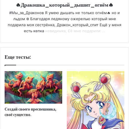
🔥Дракошка_который_дышит_огнём🔥
#Мы_за_Драконов Я умею дышать не только огнём🔥 но и
льдом ❄️ Благодаря ледяному ожерелью который мне
подарила моя сестрёнка, Дракон_который_спит Ещё у меня
есть кепка
невидимка, Её мне подарили ...
Еще тесты:
Создай своего преспешника,
своё существо.