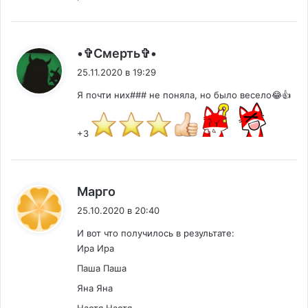
:
•✞︎Смерть✞︎•
25.11.2020 в 19:29
Я почти них### не поняла, но было весело😂👍
+3
:
Марго
25.10.2020 в 20:40
И вот что получилось в результате:
Ира Ира
Паша Паша
Яна Яна
Настя Настя