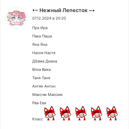
:
•~ Нежный Лепесток ~•
07.12.2024 в 20:20
Пра Ира
Пака Паша
Яна Яна
Наскя Настя
Дбама Диана
Впка Вика
Таня Таня
Антян Антон
Максчм Максим
Рва Ева
Класс