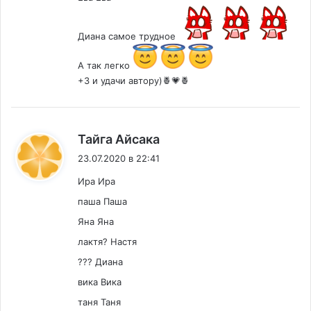
Диана самое трудное
А так легко
+3 и удачи автору)🍍💗🍍
:
Тайга Айсака
23.07.2020 в 22:41
Ира Ира
паша Паша
Яна Яна
лактя? Настя
??? Диана
вика Вика
таня Таня