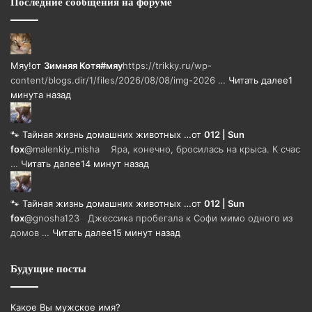
Последние сообщения на форуме
Мяу!
от
Зимняя Котя#мяу
https://trikky.ru/wp-
content/blogs.dir/1/files/2026/08/08/img-2026 …
Читать далее
1
минута назад
🐾 Тайная жизнь домашних животных …
от
012 | Sun
fox
@malenkiy_misha Яра, конечно, бросилась на крыса. К счас
…
Читать далее
14 минут назад
🐾 Тайная жизнь домашних животных …
от
012 | Sun
fox
@gnosha123 Джессика пробегала к Софи мимо одного из
домов …
Читать далее
15 минут назад
Будущие посты
Какое Вы мужское имя?