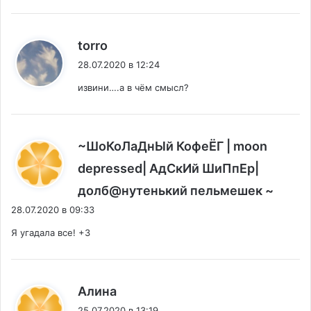
:
torro
28.07.2020 в 12:24
извини….а в чём смысл?
~ШоКоЛаДнЫй КофеЁГ | moon
depressed| АдСкИй ШиПпЕр|
:
долб@нутенький пельмешек ~
28.07.2020 в 09:33
Я угадала все! +3
:
Алина
25.07.2020 в 13:19