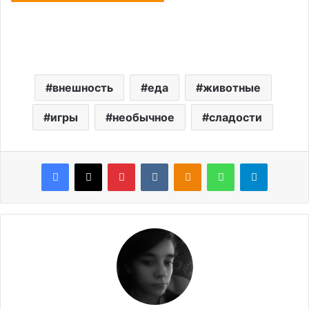
внешность
еда
животные
игры
необычное
сладости
Facebook
X
Pinterest
VKontakte
Odnoklassniki
WhatsApp
Telegram