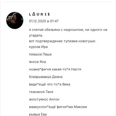
:
ʟ ∆ ᴜ ʀ ɪ ᴇ
01.12.2020 в 01:47
я слепая обезьяна с недосыпом, ни одного не
угадала.
вот подтверждение тупизма новогуши:
куроза Ира
пиашоа Паша
яноса Яна
ноама*фигня какая-то*я Настя
бовзрывамуа Диана
виде*ещё что-то*а Вика
теананоя Таня
аностуянос Антон
маакуслон*ещё фигня*ма Максим
рывыа Ева