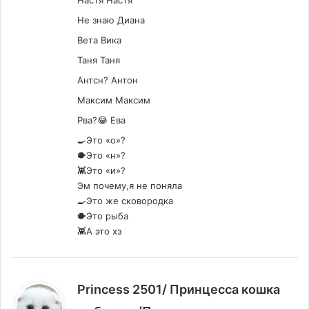
Не знаю Диана
Вета Вика
Таня Таня
Антсн? Антон
Максим Максим
Рва?😂 Ева
🍳Это «о»?
🐡Это «н»?
👾Это «и»?
Эм почему,я не поняла
🍳Это же сковородка
🐡Это рыба
👾А это хз
Princess 2501/ Принцесса кошка
: