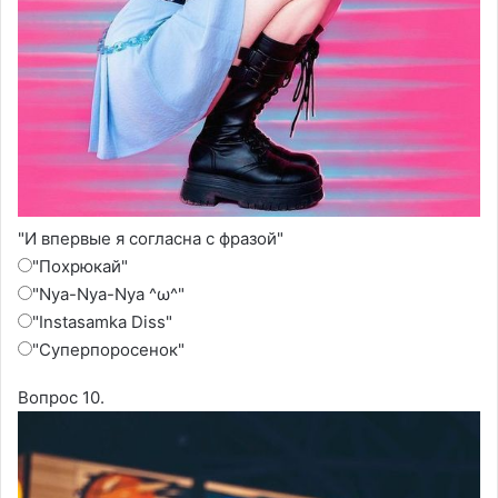
"И впервые я согласна с фразой"
"Похрюкай"
"Nya-Nya-Nya ^ω^"
"Instasamka Diss"
"Суперпоросенок"
Вопрос 10.