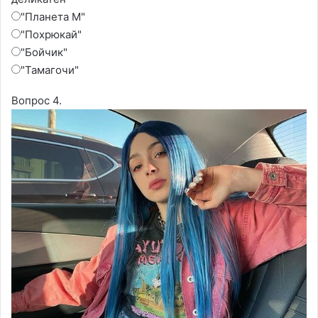
"Планета М"
"Похрюкай"
"Бойчик"
"Тамагочи"
Вопрос 4.