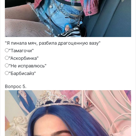
"Я пинала мяч, разбила драгоценную вазу"
"Тамагочи"
"Аскорбинка"
"Не исправлюсь"
"Барбисайз"
Вопрос 5.