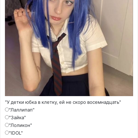
"У детки юбка в клетку, ей не скоро восемнадцать"
"Лаллипап"
"Зайка"
"Лоликон"
"IDOL"