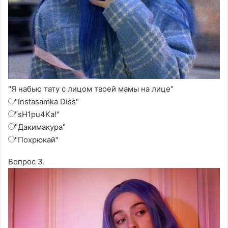
"Я набью тату с лицом твоей мамы на лице"
"Instasamka Diss"
"sH1pu4Ka!"
"Дакимакура"
"Похрюкай"
Вопрос 3.