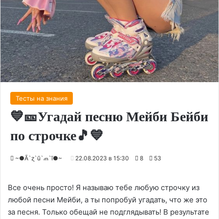
Тесты на знания
💙🎫Угадай песню Мейби Бейби
по строчке🎵💙
~●Ã`ɀ`ũ`ጠ`ĩ●~
22.08.2023 в 15:30
8
53
Все очень просто! Я называю тебе любую строчку из
любой песни Мейби, а ты попробуй угадать, что же это
за песня. Только обещай не подглядывать! В результате