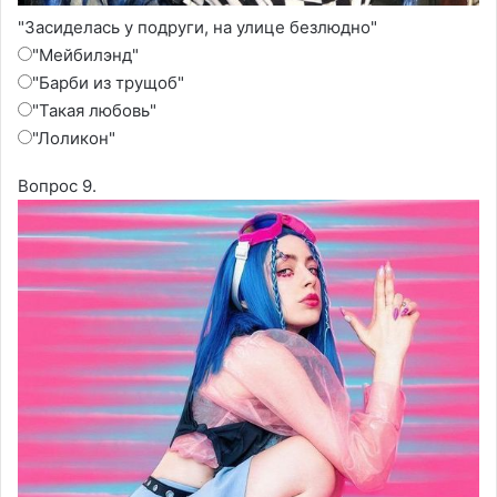
"Засиделась у подруги, на улице безлюдно"
"Мейбилэнд"
"Барби из трущоб"
"Такая любовь"
"Лоликон"
Вопрос 9.