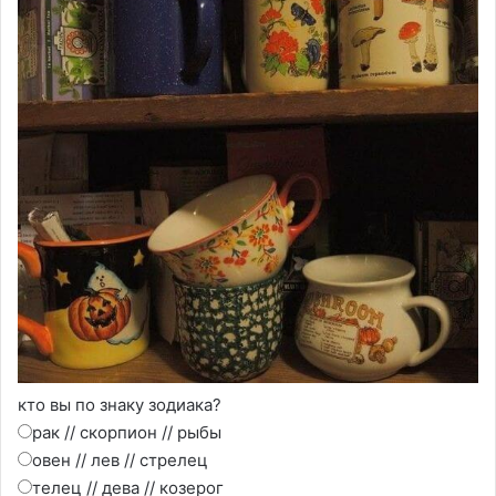
кто вы по знаку зодиака?
рак // скорпион // рыбы
овен // лев // стрелец
телец // дева // козерог