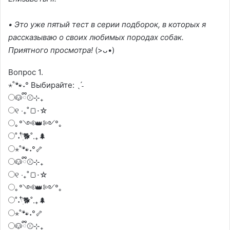
• Это уже пятый тест в серии подборок, в которых я
рассказываю о своих любимых породах собак.
Приятного просмотра!
(>ᴗ•)
Вопрос 1.
⋆˚🐾˖° Выбирайте: ˎˊ˗
🐶ྀི⚾⊹₊
୧ ‧₊˚🍞⋅☆
｡°༺👑༻°｡
˚˖𓍢ִ໋🐕˚.₊🌲
⋆˚🐾˖°🦴
🐶ྀི⚾⊹₊
୧ ‧₊˚🍞⋅☆
｡°༺👑༻°｡
˚˖𓍢ִ໋🐕˚.₊🌲
⋆˚🐾˖°🦴
🐶ྀི⚾⊹₊