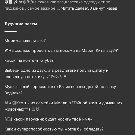
🍋‍🟩.🎶.
💔🎼🌴/не такая как все,классика одежды типо
пиджаков , самое важное …
Читать далее
50 минут назад
Будущие посты
Мори-сан,вы ли это?
💕На сколько процентов ты похожа на Марин Китагаву?💕
какой ты контент ютуба?
Выбери одно из двух, а в результате получи цитату и
словесную эстетику ‧₊˚ 🦢✧˖°. ࣪𖤐
Мультяшный гороскоп: кто Вы из вечных детей по знаку
Зодиака?
🐰👧🏻Кто ты из семейки Молли в "Тайной жизни домашних
животных?"👧🏻🐰
[𓊝] какой парусник будет носить твоë имя~
Какой суперспособностью ты могла бы обладать?