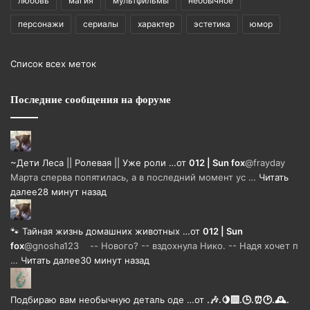
любовь
магия
мультфильмы
необычное
персонажи
сериалы
характер
эстетика
юмор
Список всех меток
Последние сообщения на форуме
~Дети Леса || Ролевая || Уже роли …
от
012 | Sun fox
@frayday
Марта сперва попятилась, а в последний момент ус …
Читать
далее
28 минут назад
🐾 Тайная жизнь домашних животных …
от
012 | Sun
fox
@gnosha123 -- Нового? -- вздохнула Нико. -- Надя хочет п
…
Читать далее
30 минут назад
Подбираю вам необычную деталь оде …
от
.🎶.🍋‍🟩.🕒.⏰🕑.🕰️.