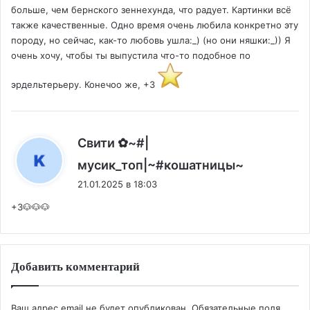
больше, чем бернского зеннехунда, что радует. Картинки всё
также качественные. Одно время очень любила конкретно эту
породу, но сейчас, как-то любовь ушла:_) (но они няшки:_)) Я
очень хочу, чтобы ты выпустила что-то подобное по
эрдельтерьеру. Конечоо же, +3
Свити ✿~#|
:
мусик_топ|~#кошатницы~
21.01.2025 в 18:03
+3🐶🐶🐶
Добавить комментарий
Ваш адрес email не будет опубликован.
Обязательные поля