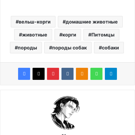
вельш-корги
домашние животные
животные
корги
Питомцы
породы
породы собак
собаки
Facebook
X
Pinterest
VKontakte
Odnoklassniki
WhatsApp
Telegram