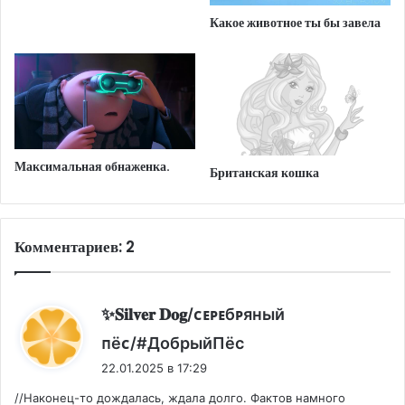
Какое животное ты бы завела
Максимальная обнаженка.
Британская кошка
Комментариев: 2
✨️𝐒𝐢𝐥𝐯𝐞𝐫 𝐃𝐨𝐠/ᴄᴇᴩᴇбᴩяный
:
ᴨёᴄ/#ДобрыйПёс
22.01.2025 в 17:29
//Наконец-то дождалась, ждала долго. Фактов намного