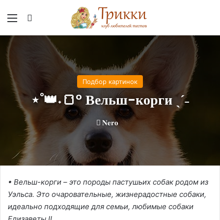
Меню
Вход
Подбор картинок
⋆˚👑˖🍞° Вельш-корги ˎˊ˗
𝐍𝐞𝐫𝐨
• Вельш-корги – это породы пастушьих собак родом из
Уэльса. Это очаровательные, жизнерадостные собаки,
идеально подходящие для семьи, любимые собаки
Елизаветы II.