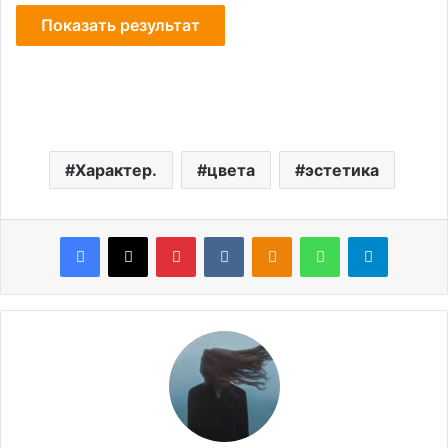
Характер.
цвета
эстетика
Facebook
X
Pinterest
VKontakte
Odnoklassniki
WhatsApp
Telegram