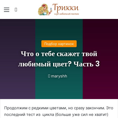
Меню
Вход
Подбор картинок
Что о тебе скажет твой
любимый цвет? Часть 3
maryshh
Продолжим с редкими цветами, но сразу закончим. Это
последний тест из цикла (больше уже сил не хватит)