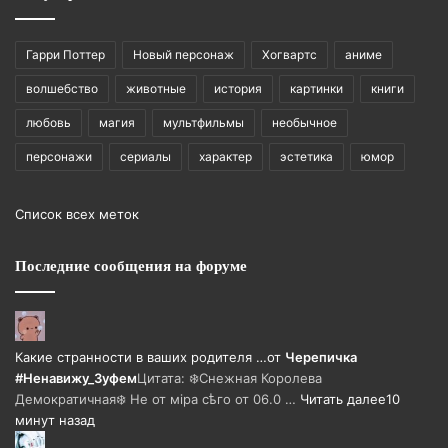
Гарри Поттер
Новый персонаж
Хогвартс
аниме
волшебство
животные
история
картинки
книги
любовь
магия
мультфильмы
необычное
персонажи
сериалы
характер
эстетика
юмор
Список всех меток
Последние сообщения на форуме
Какие странности в ваших родителя …
от
Черепичка
#Ненавижу_Зуфем
Цитата: ❄️Снежная Королева
Демократичная❄️ Не от мiра сѣго от 06.0 …
Читать далее
10
минут назад