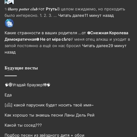
✨𝑯𝒂𝒓𝒓𝒚 𝒑𝒐𝒕𝒕𝒆𝒓 𝒄𝒍𝒖𝒃⚡
от
Ртуть
В целом ожидаемо, но проходить
было интересно. 1. 2. 3. …
Читать далее
11 минут назад
Какие странности в ваших родителя …
от
❄️Снежная Королева
Демократичная❄️ Не от мiра сѣго
У меня отец алкаш и уходит в
запой постоянно а ещё он нас бросил
Читать далее
29 минут
назад
Будущие посты
🧠🌐Угадай браузер!🌐🧠
Еда
[𓊝] какой парусник будет носить твоë имя~
Как хорошо ты знаешь песни Ланы Дель Рей
Какой ты сосед???
Подбор песен из звёздного дитя + обои