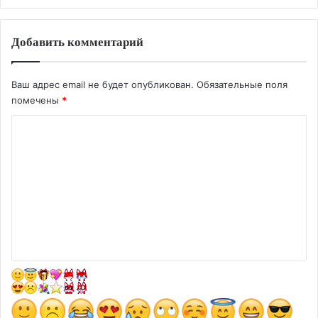
Добавить комментарий
Ваш адрес email не будет опубликован.
Обязательные поля
помечены
*
К
о
м
м
е
н
т
а
р
и