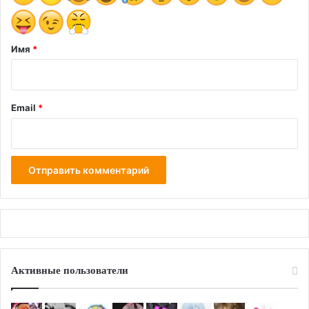
й
*
Имя
*
Email
*
Активные пользователи