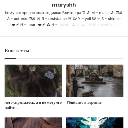
maryshh
Кому интересен знак зодиака: Близнецы ♊️ 🎵 M – music 🎵 🧑‍🎤
A – actress 🧑‍🎤 🚨 R – resistance 🚨 🙀 Y – yell 🙀 ✨ S – shine✨
❤️‍🩹 H – heart ❤️‍🩹 ⚠️ H –
hazard ⚠️ Или… 💭 М – мечта ...
Еще тесты:
лето спряталось, а я не могу его
Убийство в деревне
найти…