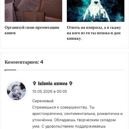
Организуй свою презентацию
Ответь на вопросы, а я скажу
книги
на кого из гп ты похожа и дам
книжку.
Комментариев: 4
:
✞ 𝖑𝖚𝖑𝖚𝖓𝖎𝖆 𝖆𝖚𝖒𝖊𝖆 ✞
10.05.2026 в 00:05
Сиреневый
Стремишься к совершенству. Ты
аристократична, сентиментальна, романтична и
утончённа. Обладаешь творческим складом
ума. С удовольствием поддерживаешь