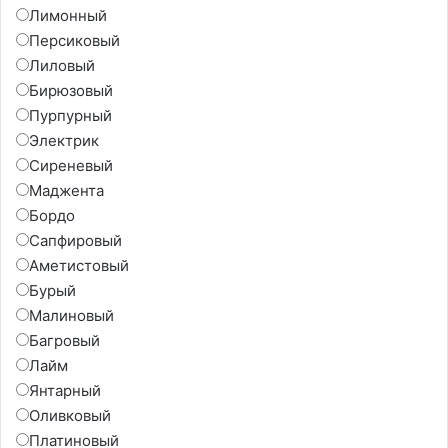
Лимонный
Персиковый
Лиловый
Бирюзовый
Пурпурный
Электрик
Сиреневый
Маджента
Бордо
Сапфировый
Аметистовый
Бурый
Малиновый
Багровый
Лайм
Янтарный
Оливковый
Платиновый