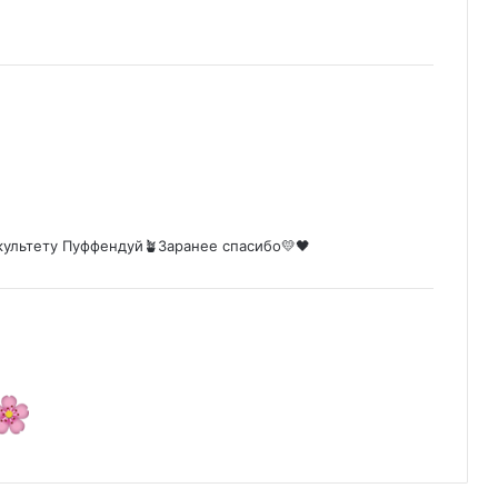
культету Пуффендуй🪴Заранее спасибо💛🖤