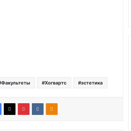
Факультеты
Хогвартс
эстетика
Facebook
X
Pinterest
VKontakte
Odnoklassniki