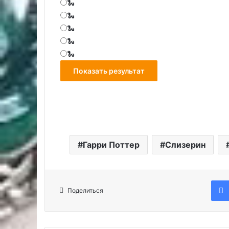
🐍
🐍
🐍
🐍
🐍
Гарри Поттер
Слизерин
Поделиться