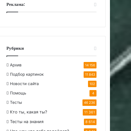
Реклама:
Рубрики
Архив
14 156
Подбор картинок
11 843
Новости сайта
102
Помощь
4
Тесты
46 236
Кто ты, какая ты?
11 361
Тесты на знания
8 614