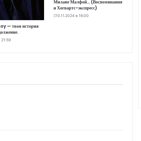
Милане Малфой… (Воспоминания
и Хогвартс-экспресс)
10.11.2024 в 16:00
oy — твоя история
должение.
 21:59