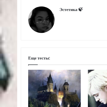
Эстетика 🍃
Еще тесты: