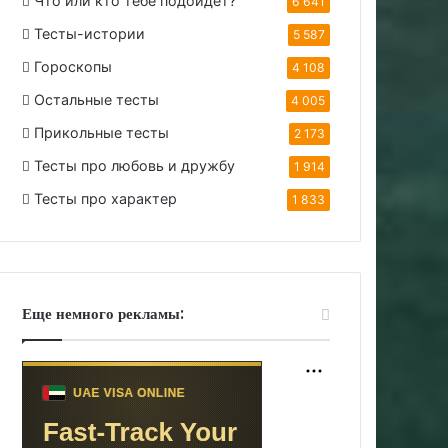
Что или кто тебе подойдет?
6 641
Тесты-истории
5 587
Гороскопы
4 108
Остальные тесты
4 005
Прикольные тесты
2 173
Тесты про любовь и дружбу
1 914
Тесты про характер
1 833
Еще немного рекламы: