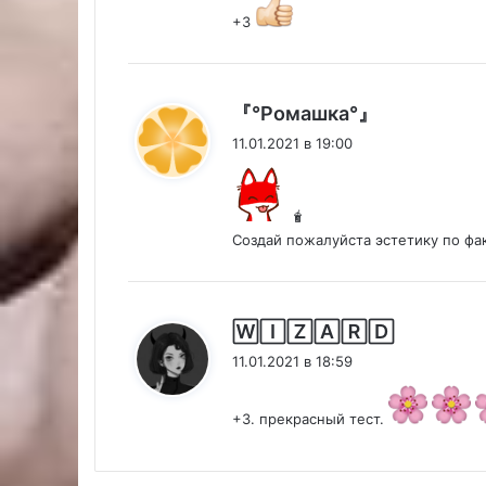
+3
:
『°Ромашка°』
11.01.2021 в 19:00
🧋
Создай пожалуйста эстетику по фа
:
🅆🄸🅉🄰🅁🄳
11.01.2021 в 18:59
+3. прекрасный тест.