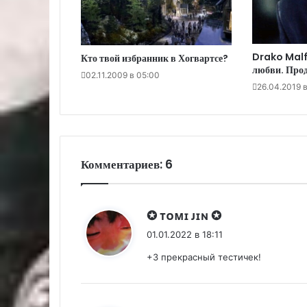
Drako Malf
Кто твой избранник в Хогвартсе?
любви. Про
02.11.2009 в 05:00
26.04.2019 в
Комментариев: 6
:
✪ ᴛᴏᴍɪ ᴊɪɴ ✪
01.01.2022 в 18:11
+3 прекрасный тестичек!