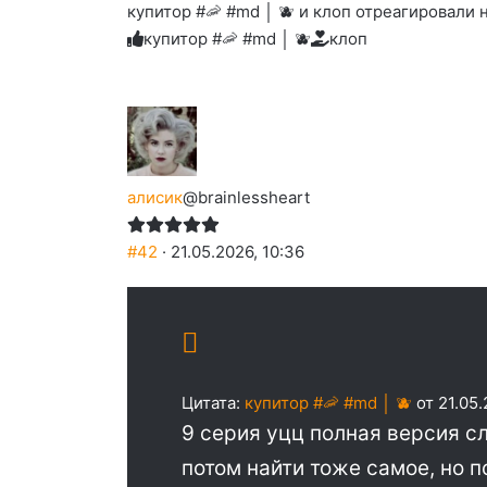
купитор #🦐 #md │ 🫐 и клоп отреагировали н
реакцию:
реакцию:
реакцию:
реакцию:
вверх.
благодарю
улыбаюсь
смеюсь
печаль
плачу
купитор #🦐 #md │ 🫐
клоп
до
слез
алисик
@brainlessheart
#42
· 21.05.2026, 10:36
Цитата:
купитор #🦐 #md │ 🫐
от 21.05.
9 серия уцц полная версия сл
потом найти тоже самое, но п