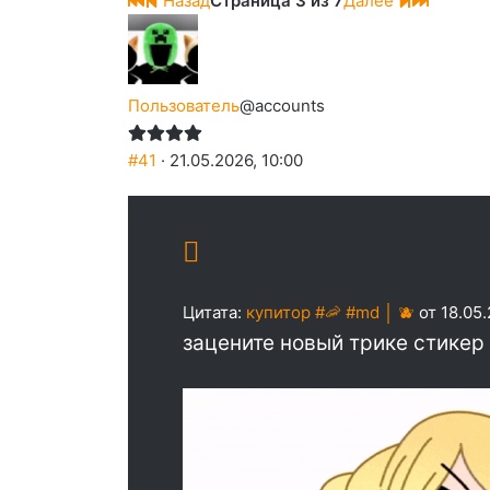
Назад
Страница 3 из 7
Далее
Пользователь
@accounts
#41
· 21.05.2026, 10:00
Цитата:
купитор #🦐 #md │ 🫐
от 18.05.
зацените новый трике стикер 