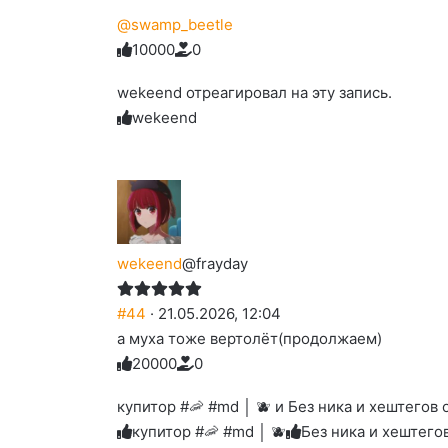
@swamp_beetle
1
0
0
0
0
0
Голосуйте
Нажмите
Нажмите
Нажмите
Нажмите
Нажмите
-
на
на
на
на
на
палец
реакцию:
wekeend отреагировал на эту запись.
реакцию:
реакцию:
реакцию:
реакцию:
вверх.
благодарю
улыбаюсь
смеюсь
печаль
плачу
wekeend
до
слез
wekeend
@frayday
#44
· 21.05.2026, 12:04
а муха тоже вертолёт(продолжаем)
2
0
0
0
0
0
Голосуйте
Нажмите
Нажмите
Нажмите
Нажмите
Нажмите
-
на
на
на
на
на
палец
реакцию:
купитор #🦐 #md │ 🫐 и Без ника и хештегов 
реакцию:
реакцию:
реакцию:
реакцию:
вверх.
благодарю
улыбаюсь
смеюсь
печаль
плачу
купитор #🦐 #md │ 🫐
Без ника и хештего
до