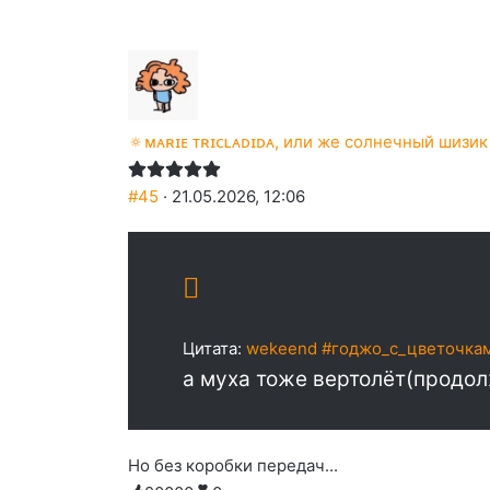
слез
🔅ᴍᴀʀɪᴇ ᴛʀɪᴄʟᴀᴅɪᴅᴀ, или же солнечный шизик
#45
· 21.05.2026, 12:06
Цитата:
wekeend #годжо_с_цветочкам
а муха тоже вертолёт(продо
Но без коробки передач...