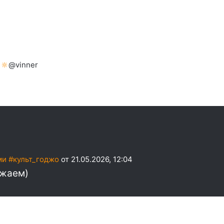
 🔆
@vinner
и #культ_годжо
от 21.05.2026, 12:04
лжаем)