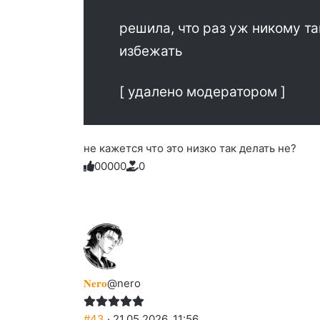
решила, что раз уж никому та
избежать
[ удалено модератором ]
не кажется что это низко так делать не?
0
0
0
0
0
0
Голосуйте
Нажмите
Нажмите
Нажмите
Нажмите
Нажмите
-
на
на
на
на
на
палец
реакцию:
реакцию:
реакцию:
реакцию:
реакцию:
вверх.
благодарю
улыбаюсь
смеюсь
печаль
плачу
до
слез
𝐍𝐞𝐫𝐨
@nero
#43
· 21.05.2026, 11:56