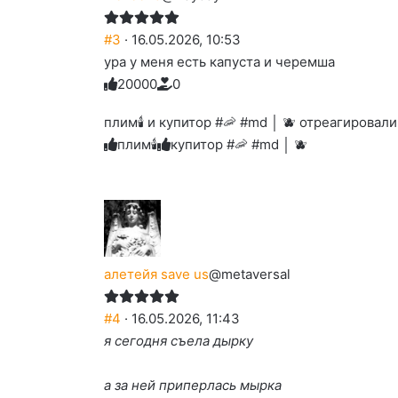
#3
· 16.05.2026, 10:53
ура у меня есть капуста и черемша
2
0
0
0
0
0
Голосуйте
Нажмите
Нажмите
Нажмите
Нажмите
Нажмите
-
на
на
на
на
на
палец
реакцию:
плим🕯️ и купитор #🦐 #md │ 🫐 отреагировали
реакцию:
реакцию:
реакцию:
реакцию:
вверх.
благодарю
улыбаюсь
смеюсь
печаль
плачу
плим🕯️
купитор #🦐 #md │ 🫐
до
слез
алетейя save us
@metaversal
#4
· 16.05.2026, 11:43
я сегодня съела дырку
а за ней приперлась мырка