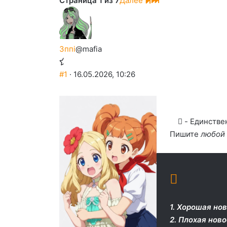
Страница 1 из 7
Далее
3ппi
@mafia
#1
· 16.05.2026, 10:26
- Единствен
Пишите
любой
1. Хорошая нов
2. Плохая нов