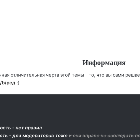
Информация
ная отличительная черта этой темы - то, что вы сами решае
/b/ред
:)
ость - нет правил
ость - для модераторов тоже
и они вправе не соблюдать п