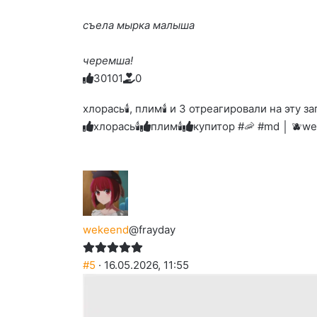
съела мырка малыша
черемша!
3
0
1
0
1
0
Голосуйте
Нажмите
Нажмите
Нажмите
Нажмите
Нажмите
-
на
на
на
на
на
палец
реакцию:
хлорась🕯, плим🕯️ и 3 отреагировали на эту за
реакцию:
реакцию:
реакцию:
реакцию:
вверх.
благодарю
улыбаюсь
смеюсь
печаль
плачу
хлорась🕯
плим🕯️
купитор #🦐 #md │ 🫐
we
до
слез
wekeend
@frayday
#5
· 16.05.2026, 11:55