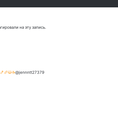
агировали на эту запись.
#🍤🥖😺☕
@jennntt27379