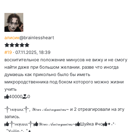
алисик
@brainlessheart
#19
· 07.11.2025, 18:39
восхитительное положение минусов не вижу и не смогу
найти даже при большом желании. разве что иногда
думаешь как прикольно было бы иметь
микрородственника под боком которого можно жизни
учить
4
0
0
0
0
0
Голосуйте
Нажмите
Нажмите
Нажмите
Нажмите
Нажмите
-
на
на
на
на
на
палец
реакцию:
༒ⲙⲟⲣⲁⲏⲁ༒, 𝒴𝑜𝓊𝓇 𝒜𝓃𝑜𝓃𝓎𝓂𝑜𝓊𝓈~ и 2 отреагировали на эту
реакцию:
реакцию:
реакцию:
реакцию:
вверх.
благодарю
улыбаюсь
смеюсь
печаль
плачу
запись.
до
слез
༒ⲙⲟⲣⲁⲏⲁ༒
𝒴𝑜𝓊𝓇 𝒜𝓃𝑜𝓃𝓎𝓂𝑜𝓊𝓈~
Шуйка #чо
✦˖⁺‧
₊˚Yuilin˖⁺‧₊˚✦