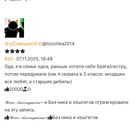
🌼ღСσɞγωӄα🌻🌼
@lizochka2014
#20
· 07.11.2025, 18:48
Ода, я в семье одна, раньше хотела себе брата/сестру,
потом передумала (как я сказала в 3 классе: младших
все любят, а старшие дебилы)
2
0
0
0
0
0
Голосуйте
Нажмите
Нажмите
Нажмите
Нажмите
Нажмите
-
на
на
на
на
на
палец
реакцию:
𝒴𝑜𝓊𝓇 𝒜𝓃𝑜𝓃𝓎𝓂𝑜𝓊𝓈~ и Без ника и хештегов отреагировали
реакцию:
реакцию:
реакцию:
реакцию:
вверх.
благодарю
улыбаюсь
смеюсь
печаль
плачу
на эту запись.
до
слез
𝒴𝑜𝓊𝓇 𝒜𝓃𝑜𝓃𝓎𝓂𝑜𝓊𝓈~
Без ника и хештегов