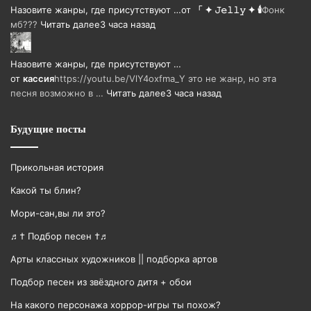
Назовите жанры, где присутствуют …
от
「 ✦ 𝙹𝚎𝚕𝚕𝚢 ✦ 🕯️
Фонк
мб???
Читать далее
3 часа назад
Назовите жанры, где присутствуют …
от
кассия
https://youtu.be/VlY4oxfma_Y это не жанр, но эта
песня возможно в …
Читать далее
3 часа назад
Будущие посты
Прикольная история
Какой ты блин?
Мори-сан,вы ли это?
♬† Подбор песен †♬
Арты классных художников || подборка артов
Подбор песен из звёздного дитя + обои
На какого персонажа хоррор-игры ты похож?