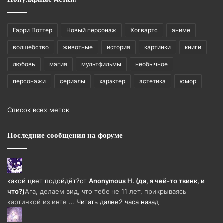
Гарри Поттер
Новый персонаж
Хогвартс
аниме
волшебство
животные
история
картинки
книги
любовь
магия
мультфильмы
необычное
персонажи
сериалы
характер
эстетика
юмор
Список всех меток
Последние сообщения на форуме
какой цвет подойдёт?
от
Anonymous H. (да, я чей-то твинк, и
что?)
Ага, делаем вид, что тебе не 11 лет, прикрываясь
картинкой из инте …
Читать далее
2 часа назад