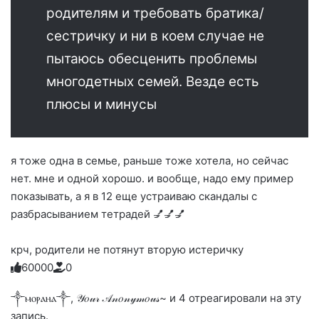
родителям и требовать братика/
сестричку и ни в коем случае не
пытаюсь обесценить проблемы
многодетных семей. Везде есть
плюсы и минусы
я тоже одна в семье, раньше тоже хотела, но сейчас
нет. мне и одной хорошо. и вообще, надо ему пример
показывать, а я в 12 еще устраиваю скандалы с
разбрасыванием тетрадей 💅💅💅
крч, родители не потянут вторую истеричку
6
0
0
0
0
0
Голосуйте
Нажмите
Нажмите
Нажмите
Нажмите
Нажмите
-
на
на
на
на
на
палец
реакцию:
༒ⲙⲟⲣⲁⲏⲁ༒, 𝒴𝑜𝓊𝓇 𝒜𝓃𝑜𝓃𝓎𝓂𝑜𝓊𝓈~ и 4 отреагировали на эту
реакцию:
реакцию:
реакцию:
реакцию:
вверх.
благодарю
улыбаюсь
смеюсь
печаль
плачу
запись.
до