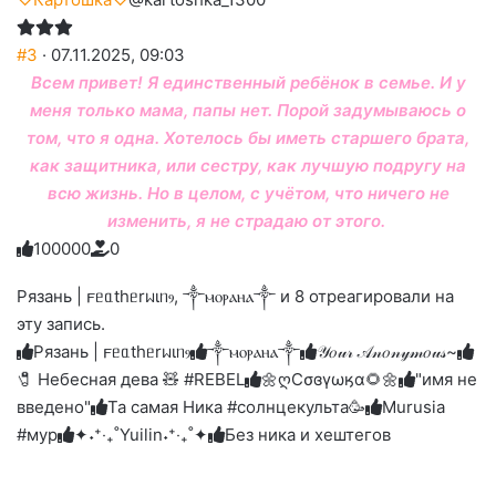
#3
· 07.11.2025, 09:03
Всем привет! Я единственный ребёнок в семье. И у
меня только мама, папы нет. Порой задумываюсь о
том, что я одна. Хотелось бы иметь старшего брата,
как защитника, или сестру, как лучшую подругу на
всю жизнь. Но в целом, с учётом, что ничего не
изменить, я не страдаю от этого.
10
0
0
0
0
0
Голосуйте
Нажмите
Нажмите
Нажмите
Нажмите
Нажмите
-
на
на
на
на
на
палец
реакцию:
Рязань | 𐔥ᥱᥲthᥱrᥕιᥒⳋ, ༒ⲙⲟⲣⲁⲏⲁ༒ и 8 отреагировали на
реакцию:
реакцию:
реакцию:
реакцию:
вверх.
благодарю
улыбаюсь
смеюсь
печаль
плачу
эту запись.
до
слез
Рязань | 𐔥ᥱᥲthᥱrᥕιᥒⳋ
༒ⲙⲟⲣⲁⲏⲁ༒
𝒴𝑜𝓊𝓇 𝒜𝓃𝑜𝓃𝓎𝓂𝑜𝓊𝓈~
🧷 Небесная дева 🧸 #REBEL
🌼ღСσɞγωӄα🌻🌼
"имя не
введено"
Та самая Ника #солнцекульта🥳
Murusia
#мур
✦˖⁺‧₊˚Yuilin˖⁺‧₊˚✦
Без ника и хештегов