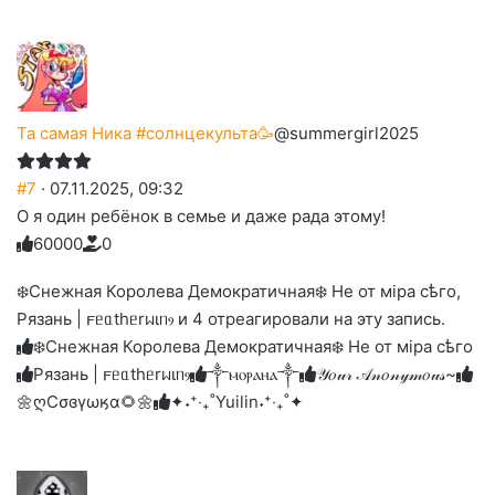
Та самая Ника #солнцекульта🥳
@summergirl2025
#7
· 07.11.2025, 09:32
О я один ребёнок в семье и даже рада этому!
6
0
0
0
0
0
Голосуйте
Нажмите
Нажмите
Нажмите
Нажмите
Нажмите
-
на
на
на
на
на
палец
реакцию:
❄️Снежная Королева Демократичная❄️ Не от мiра сѣго,
реакцию:
реакцию:
реакцию:
реакцию:
вверх.
благодарю
улыбаюсь
смеюсь
печаль
плачу
Рязань | 𐔥ᥱᥲthᥱrᥕιᥒⳋ и 4 отреагировали на эту запись.
до
слез
❄️Снежная Королева Демократичная❄️ Не от мiра сѣго
Рязань | 𐔥ᥱᥲthᥱrᥕιᥒⳋ
༒ⲙⲟⲣⲁⲏⲁ༒
𝒴𝑜𝓊𝓇 𝒜𝓃𝑜𝓃𝓎𝓂𝑜𝓊𝓈~
🌼ღСσɞγωӄα🌻🌼
✦˖⁺‧₊˚Yuilin˖⁺‧₊˚✦