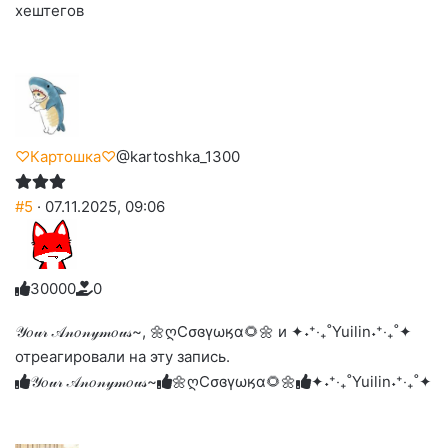
хештегов
♡Картошка♡
@kartoshka_1300
#5
· 07.11.2025, 09:06
3
0
0
0
0
0
Голосуйте
Нажмите
Нажмите
Нажмите
Нажмите
Нажмите
-
на
на
на
на
на
палец
реакцию:
𝒴𝑜𝓊𝓇 𝒜𝓃𝑜𝓃𝓎𝓂𝑜𝓊𝓈~, 🌼ღСσɞγωӄα🌻🌼 и ✦˖⁺‧₊˚Yuilin˖⁺‧₊˚✦
реакцию:
реакцию:
реакцию:
реакцию:
вверх.
благодарю
улыбаюсь
смеюсь
печаль
плачу
отреагировали на эту запись.
до
слез
𝒴𝑜𝓊𝓇 𝒜𝓃𝑜𝓃𝓎𝓂𝑜𝓊𝓈~
🌼ღСσɞγωӄα🌻🌼
✦˖⁺‧₊˚Yuilin˖⁺‧₊˚✦