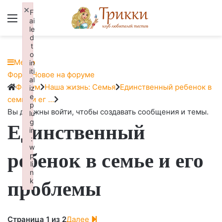
×
F
Меню
Вход
ai
le
d
t
o
Меню
in
iti
Навигация
Форум
Новое на форуме
al
Форума
Форум
Форум
Наша жизнь: Семья
Единственный ребенок в
iz
e
breadcrumbs
семье и ег …
p
-
Вы должны войти, чтобы создавать сообщения и темы.
lu
g
Единственный
Вы
in
здесь:
:
w
ребенок в семье и его
p
li
n
проблемы
k
Failed to initialize plugin: wplink
Страница 1 из 2
Далее