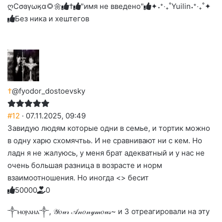
ღСσɞγωӄα🌻🌼
†
"имя не введено"
✦˖⁺‧₊˚Yuilin˖⁺‧₊˚✦
Без ника и хештегов
†
@fyodor_dostoevsky
#12
· 07.11.2025, 09:49
Завидую людям которые одни в семье, и тортик можно
в одну харю схомячтьь. И не сравнивают ни с кем. Но
ладн я не жалуюсь, у меня брат адекватный и у нас не
очень большая разница в возрасте и норм
взаимоотношения. Но иногда <> бесит
5
0
0
0
0
0
Голосуйте
Нажмите
Нажмите
Нажмите
Нажмите
Нажмите
-
на
на
на
на
на
палец
реакцию:
༒ⲙⲟⲣⲁⲏⲁ༒, 𝒴𝑜𝓊𝓇 𝒜𝓃𝑜𝓃𝓎𝓂𝑜𝓊𝓈~ и 3 отреагировали на эту
реакцию:
реакцию:
реакцию:
реакцию:
вверх.
благодарю
улыбаюсь
смеюсь
печаль
плачу