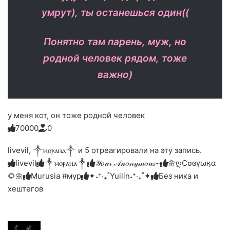
умрут), ты останешься один((
Понятно там парень, муж, но
родной человек рядом, тоже
важно)
у меня кот, он тоже родной человек
7
0
0
0
0
0
Голосуйте
Нажмите
Нажмите
Нажмите
Нажмите
Нажмите
-
на
на
на
на
на
палец
реакцию:
livevil, ༒ⲙⲟⲣⲁⲏⲁ༒ и 5 отреагировали на эту запись.
реакцию:
реакцию:
реакцию:
реакцию:
вверх.
благодарю
улыбаюсь
смеюсь
печаль
плачу
livevil
༒ⲙⲟⲣⲁⲏⲁ༒
𝒴𝑜𝓊𝓇 𝒜𝓃𝑜𝓃𝓎𝓂𝑜𝓊𝓈~
🌼ღСσɞγωӄα
до
слез
🌻🌼
Murusia #мур
✦˖⁺‧₊˚Yuilin˖⁺‧₊˚✦
Без ника и
хештегов