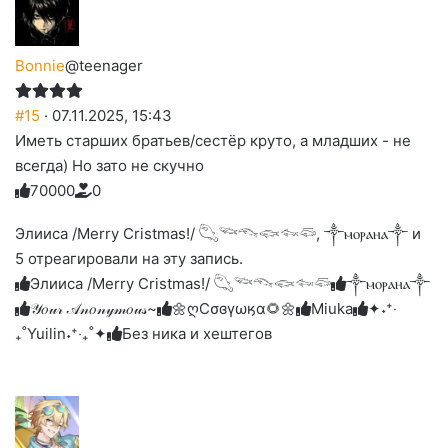
Bonnie
@teenager
#15
· 07.11.2025, 15:43
Иметь старших братьев/сестёр круто, а младших - не
всегда) Но зато не скучно
7
0
0
0
0
0
Голосуйте
Нажмите
Нажмите
Нажмите
Нажмите
Нажмите
-
на
на
на
на
на
палец
реакцию:
Элииса /Merry Cristmas!/ 𓆡𓆝𓆞𓆟𓆜𓆛, ༒ⲙⲟⲣⲁⲏⲁ༒ и
реакцию:
реакцию:
реакцию:
реакцию:
вверх.
благодарю
улыбаюсь
смеюсь
печаль
плачу
5 отреагировали на эту запись.
до
слез
Элииса /Merry Cristmas!/ 𓆡𓆝𓆞𓆟𓆜𓆛
༒ⲙⲟⲣⲁⲏⲁ༒
𝒴𝑜𝓊𝓇 𝒜𝓃𝑜𝓃𝓎𝓂𝑜𝓊𝓈~
🌼ღСσɞγωӄα🌻🌼
Miuka
✦˖⁺‧
₊˚Yuilin˖⁺‧₊˚✦
Без ника и хештегов