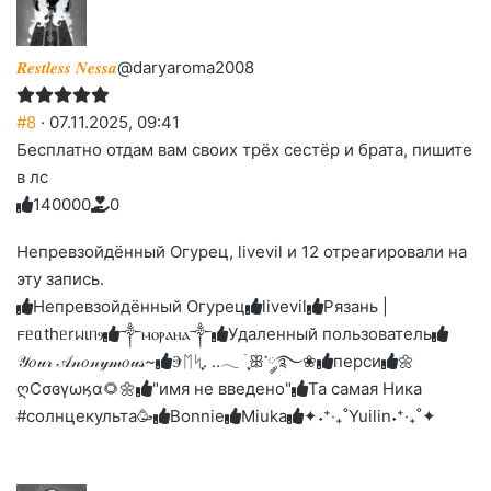
𝑹𝒆𝒔𝒕𝒍𝒆𝒔𝒔 𝑵𝒆𝒔𝒔𝒂
@daryaroma2008
#8
· 07.11.2025, 09:41
Бесплатно отдам вам своих трёх сестёр и брата, пишите
в лс
14
0
0
0
0
0
Голосуйте
Нажмите
Нажмите
Нажмите
Нажмите
Нажмите
-
на
на
на
на
на
палец
реакцию:
Непревзойдëнный Огурец, livevil и 12 отреагировали на
реакцию:
реакцию:
реакцию:
реакцию:
вверх.
благодарю
улыбаюсь
смеюсь
печаль
плачу
эту запись.
до
слез
Непревзойдëнный Огурец
livevil
Рязань |
𐔥ᥱᥲthᥱrᥕιᥒⳋ
༒ⲙⲟⲣⲁⲏⲁ༒
Удаленный пользователь
𝒴𝑜𝓊𝓇 𝒜𝓃𝑜𝓃𝓎𝓂𝑜𝓊𝓈~
Ⰵᛖᛋִֶָ. ..𓂃 ࣪ ִֶָꕥ་༘࿐❀
перси
🌼
ღСσɞγωӄα🌻🌼
"имя не введено"
Та самая Ника
#солнцекульта🥳
Bonnie
Miuka
✦˖⁺‧₊˚Yuilin˖⁺‧₊˚✦