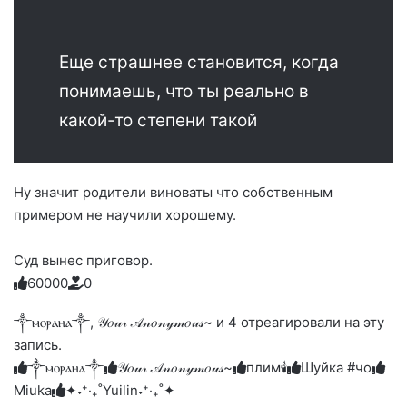
Еще страшнее становится, когда
понимаешь, что ты реально в
какой-то степени такой
Ну значит родители виноваты что собственным
примером не научили хорошему.
Суд вынес приговор.
6
0
0
0
0
0
Голосуйте
Нажмите
Нажмите
Нажмите
Нажмите
Нажмите
-
на
на
на
на
на
палец
реакцию:
༒ⲙⲟⲣⲁⲏⲁ༒, 𝒴𝑜𝓊𝓇 𝒜𝓃𝑜𝓃𝓎𝓂𝑜𝓊𝓈~ и 4 отреагировали на эту
реакцию:
реакцию:
реакцию:
реакцию:
вверх.
благодарю
улыбаюсь
смеюсь
печаль
плачу
запись.
до
слез
༒ⲙⲟⲣⲁⲏⲁ༒
𝒴𝑜𝓊𝓇 𝒜𝓃𝑜𝓃𝓎𝓂𝑜𝓊𝓈~
плим🕯️
Шуйка #чо
Miuka
✦˖⁺‧₊˚Yuilin˖⁺‧₊˚✦