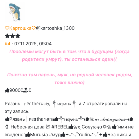
♡Картошка♡
@kartoshka_1300
#4
· 07.11.2025, 09:04
Проблемы могут быть в том, что в будущем (когда
родители умрут), ты останешься один((
Понятно там парень, муж, но родной человек рядом,
тоже важно)
9
0
0
0
0
0
Голосуйте
Нажмите
Нажмите
Нажмите
Нажмите
Нажмите
-
на
на
на
на
на
палец
реакцию:
Рязань | 𐔥ᥱᥲthᥱrᥕιᥒⳋ, ༒ⲙⲟⲣⲁⲏⲁ༒ и 7 отреагировали на
реакцию:
реакцию:
реакцию:
реакцию:
вверх.
благодарю
улыбаюсь
смеюсь
печаль
плачу
эту запись.
до
слез
Рязань | 𐔥ᥱᥲthᥱrᥕιᥒⳋ
༒ⲙⲟⲣⲁⲏⲁ༒
𝒴𝑜𝓊𝓇 𝒜𝓃𝑜𝓃𝓎𝓂𝑜𝓊𝓈~
🧷 Небесная дева 🧸 #REBEL
🌼ღСσɞγωӄα🌻🌼
"имя не
введено"
Murusia #мур
✦˖⁺‧₊˚Yuilin˖⁺‧₊˚✦
Без ника и