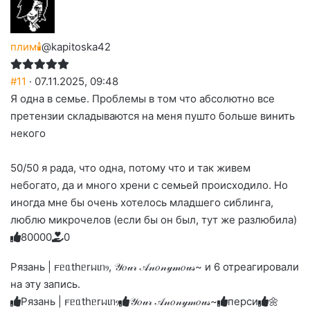
плим🕯️
@kapitoska42
#11
· 07.11.2025, 09:48
Я одна в семье. Проблемы в том что абсолютно все
претензии складываются на меня пушто больше винить
некого
50/50 я рада, что одна, потому что и так живем
небогато, да и много хрени с семьей происходило. Но
иногда мне бы очень хотелось младшего сиблинга,
люблю микрочелов (если бы он был, тут же разлюбила)
8
0
0
0
0
0
Голосуйте
Нажмите
Нажмите
Нажмите
Нажмите
Нажмите
-
на
на
на
на
на
палец
реакцию:
Рязань | 𐔥ᥱᥲthᥱrᥕιᥒⳋ, 𝒴𝑜𝓊𝓇 𝒜𝓃𝑜𝓃𝓎𝓂𝑜𝓊𝓈~ и 6 отреагировали
реакцию:
реакцию:
реакцию:
реакцию:
вверх.
благодарю
улыбаюсь
смеюсь
печаль
плачу
на эту запись.
до
слез
Рязань | 𐔥ᥱᥲthᥱrᥕιᥒⳋ
𝒴𝑜𝓊𝓇 𝒜𝓃𝑜𝓃𝓎𝓂𝑜𝓊𝓈~
перси
🌼