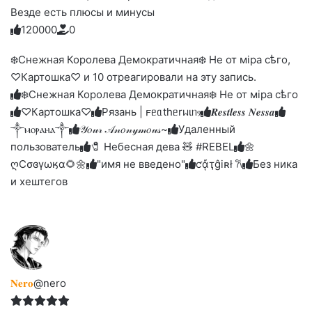
Везде есть плюсы и минусы
12
0
0
0
0
0
Голосуйте
Нажмите
Нажмите
Нажмите
Нажмите
Нажмите
-
на
на
на
на
на
палец
реакцию:
❄️Снежная Королева Демократичная❄️ Не от мiра сѣго,
реакцию:
реакцию:
реакцию:
реакцию:
вверх.
благодарю
улыбаюсь
смеюсь
печаль
плачу
♡Картошка♡ и 10 отреагировали на эту запись.
до
слез
❄️Снежная Королева Демократичная❄️ Не от мiра сѣго
♡Картошка♡
Рязань | 𐔥ᥱᥲthᥱrᥕιᥒⳋ
𝑹𝒆𝒔𝒕𝒍𝒆𝒔𝒔 𝑵𝒆𝒔𝒔𝒂
༒ⲙⲟⲣⲁⲏⲁ༒
𝒴𝑜𝓊𝓇 𝒜𝓃𝑜𝓃𝓎𝓂𝑜𝓊𝓈~
Удаленный
пользователь
🧷 Небесная дева 🧸 #REBEL
🌼
ღСσɞγωӄα🌻🌼
"имя не введено"
ƈᾄҭĝiʀł 𐙚
Без ника
и хештегов
𝐍𝐞𝐫𝐨
@nero