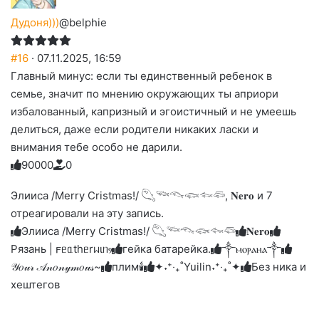
Дудоня)))
@belphie
#16
· 07.11.2025, 16:59
Главный минус: если ты единственный ребенок в
семье, значит по мнению окружающих ты априори
избалованный, капризный и эгоистичный и не умеешь
делиться, даже если родители никаких ласки и
внимания тебе особо не дарили.
9
0
0
0
0
0
Голосуйте
Нажмите
Нажмите
Нажмите
Нажмите
Нажмите
-
на
на
на
на
на
палец
реакцию:
Элииса /Merry Cristmas!/ 𓆡𓆝𓆞𓆟𓆜𓆛, 𝐍𝐞𝐫𝐨 и 7
реакцию:
реакцию:
реакцию:
реакцию:
вверх.
благодарю
улыбаюсь
смеюсь
печаль
плачу
отреагировали на эту запись.
до
слез
Элииса /Merry Cristmas!/ 𓆡𓆝𓆞𓆟𓆜𓆛
𝐍𝐞𝐫𝐨
Рязань | 𐔥ᥱᥲthᥱrᥕιᥒⳋ
гейка батарейка.
༒ⲙⲟⲣⲁⲏⲁ༒
𝒴𝑜𝓊𝓇 𝒜𝓃𝑜𝓃𝓎𝓂𝑜𝓊𝓈~
плим🕯️
✦˖⁺‧₊˚Yuilin˖⁺‧₊˚✦
Без ника и
хештегов