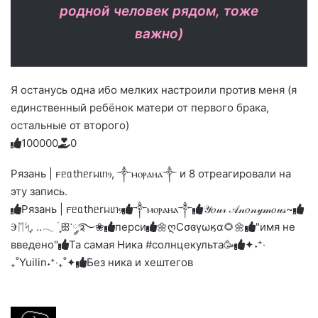
родной человек рядом, тоже
важно)
Я останусь одна ибо мелких настроили против меня (я
единственный ребёнок матери от первого брака,
остальные от второго)
10
0
0
0
0
0
Голосуйте
Нажмите
Нажмите
Нажмите
Нажмите
Нажмите
-
на
на
на
на
на
палец
реакцию:
Рязань | 𐔥ᥱᥲthᥱrᥕιᥒⳋ, ༒ⲙⲟⲣⲁⲏⲁ༒ и 8 отреагировали на
реакцию:
реакцию:
реакцию:
реакцию:
вверх.
благодарю
улыбаюсь
смеюсь
печаль
плачу
эту запись.
до
слез
Рязань | 𐔥ᥱᥲthᥱrᥕιᥒⳋ
༒ⲙⲟⲣⲁⲏⲁ༒
𝒴𝑜𝓊𝓇 𝒜𝓃𝑜𝓃𝓎𝓂𝑜𝓊𝓈~
Ⰵᛖᛋִֶָ. ..𓂃 ࣪ ִֶָꕥ་༘࿐❀
перси
🌼ღСσɞγωӄα🌻🌼
"имя не
введено"
Та самая Ника #солнцекульта🥳
✦˖⁺‧
₊˚Yuilin˖⁺‧₊˚✦
Без ника и хештегов