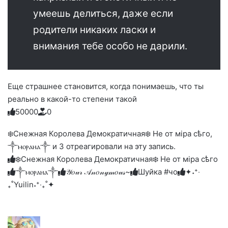
умеешь делиться, даже если
родители никаких ласки и
внимания тебе особо не дарили.
Еще страшнее становится, когда понимаешь, что ты
реально в какой-то степени такой
5
0
0
0
0
0
Голосуйте
Нажмите
Нажмите
Нажмите
Нажмите
Нажмите
-
на
на
на
на
на
палец
реакцию:
❄️Снежная Королева Демократичная❄️ Не от мiра сѣго,
реакцию:
реакцию:
реакцию:
реакцию:
вверх.
благодарю
улыбаюсь
смеюсь
печаль
плачу
༒ⲙⲟⲣⲁⲏⲁ༒ и 3 отреагировали на эту запись.
до
слез
❄️Снежная Королева Демократичная❄️ Не от мiра сѣго
༒ⲙⲟⲣⲁⲏⲁ༒
𝒴𝑜𝓊𝓇 𝒜𝓃𝑜𝓃𝓎𝓂𝑜𝓊𝓈~
Шуйка #чо
✦˖⁺‧
₊˚Yuilin˖⁺‧₊˚✦