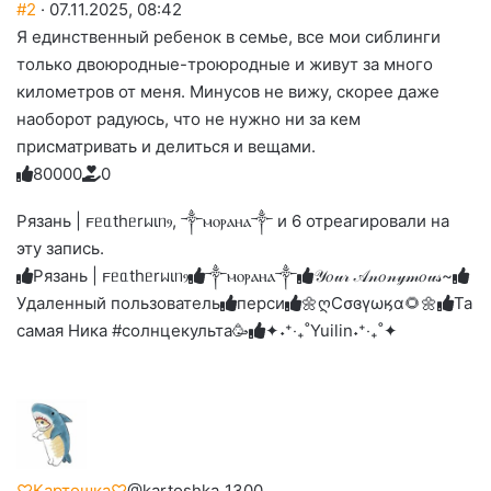
#2
· 07.11.2025, 08:42
Я единственный ребенок в семье, все мои сиблинги
только двоюродные-троюродные и живут за много
километров от меня. Минусов не вижу, скорее даже
наоборот радуюсь, что не нужно ни за кем
присматривать и делиться и вещами.
8
0
0
0
0
0
Голосуйте
Нажмите
Нажмите
Нажмите
Нажмите
Нажмите
-
на
на
на
на
на
палец
реакцию:
Рязань | 𐔥ᥱᥲthᥱrᥕιᥒⳋ, ༒ⲙⲟⲣⲁⲏⲁ༒ и 6 отреагировали на
реакцию:
реакцию:
реакцию:
реакцию:
вверх.
благодарю
улыбаюсь
смеюсь
печаль
плачу
эту запись.
до
слез
Рязань | 𐔥ᥱᥲthᥱrᥕιᥒⳋ
༒ⲙⲟⲣⲁⲏⲁ༒
𝒴𝑜𝓊𝓇 𝒜𝓃𝑜𝓃𝓎𝓂𝑜𝓊𝓈~
Удаленный пользователь
перси
🌼ღСσɞγωӄα🌻🌼
Та
самая Ника #солнцекульта🥳
✦˖⁺‧₊˚Yuilin˖⁺‧₊˚✦
♡Картошка♡
@kartoshka_1300