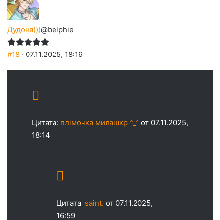
Дудоня)))
@belphie
#18
· 07.11.2025, 18:19
Цитата:
плімочка милашкр ^_^
от 07.11.2025,
18:14
Цитата:
saint.
от 07.11.2025,
16:59