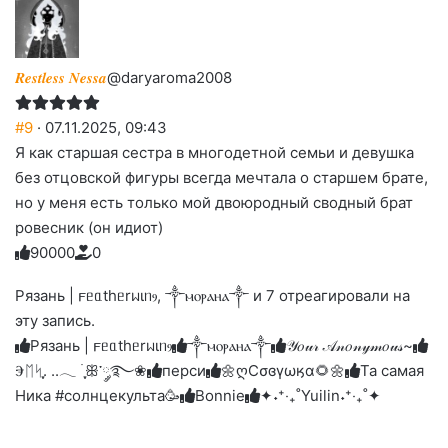
𝑹𝒆𝒔𝒕𝒍𝒆𝒔𝒔 𝑵𝒆𝒔𝒔𝒂
@daryaroma2008
#9
· 07.11.2025, 09:43
Я как старшая сестра в многодетной семьи и девушка
без отцовской фигуры всегда мечтала о старшем брате,
но у меня есть только мой двоюродный сводный брат
ровесник (он идиот)
9
0
0
0
0
0
Голосуйте
Нажмите
Нажмите
Нажмите
Нажмите
Нажмите
-
на
на
на
на
на
палец
реакцию:
Рязань | 𐔥ᥱᥲthᥱrᥕιᥒⳋ, ༒ⲙⲟⲣⲁⲏⲁ༒ и 7 отреагировали на
реакцию:
реакцию:
реакцию:
реакцию:
вверх.
благодарю
улыбаюсь
смеюсь
печаль
плачу
эту запись.
до
слез
Рязань | 𐔥ᥱᥲthᥱrᥕιᥒⳋ
༒ⲙⲟⲣⲁⲏⲁ༒
𝒴𝑜𝓊𝓇 𝒜𝓃𝑜𝓃𝓎𝓂𝑜𝓊𝓈~
Ⰵᛖᛋִֶָ. ..𓂃 ࣪ ִֶָꕥ་༘࿐❀
перси
🌼ღСσɞγωӄα🌻🌼
Та самая
Ника #солнцекульта🥳
Bonnie
✦˖⁺‧₊˚Yuilin˖⁺‧₊˚✦