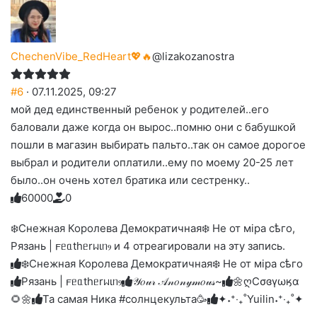
ChechenVibe_RedHeart💖🔥
@lizakozanostra
#6
· 07.11.2025, 09:27
мой дед единственный ребенок у родителей..его
баловали даже когда он вырос..помню они с бабушкой
пошли в магазин выбирать пальто..так он самое дорогое
выбрал и родители оплатили..ему по моему 20-25 лет
было..он очень хотел братика или сестренку..
6
0
0
0
0
0
Голосуйте
Нажмите
Нажмите
Нажмите
Нажмите
Нажмите
-
на
на
на
на
на
палец
реакцию:
❄️Снежная Королева Демократичная❄️ Не от мiра сѣго,
реакцию:
реакцию:
реакцию:
реакцию:
вверх.
благодарю
улыбаюсь
смеюсь
печаль
плачу
Рязань | 𐔥ᥱᥲthᥱrᥕιᥒⳋ и 4 отреагировали на эту запись.
до
слез
❄️Снежная Королева Демократичная❄️ Не от мiра сѣго
Рязань | 𐔥ᥱᥲthᥱrᥕιᥒⳋ
𝒴𝑜𝓊𝓇 𝒜𝓃𝑜𝓃𝓎𝓂𝑜𝓊𝓈~
🌼ღСσɞγωӄα
🌻🌼
Та самая Ника #солнцекульта🥳
✦˖⁺‧₊˚Yuilin˖⁺‧₊˚✦