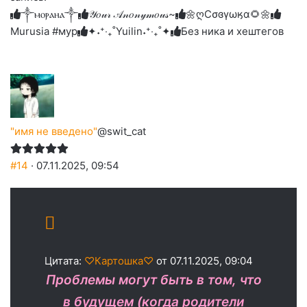
слез
༒ⲙⲟⲣⲁⲏⲁ༒
𝒴𝑜𝓊𝓇 𝒜𝓃𝑜𝓃𝓎𝓂𝑜𝓊𝓈~
🌼ღСσɞγωӄα🌻🌼
Murusia #мур
✦˖⁺‧₊˚Yuilin˖⁺‧₊˚✦
Без ника и хештегов
"имя не введено"
@swit_cat
#14
· 07.11.2025, 09:54
Цитата:
♡Картошка♡
от 07.11.2025, 09:04
Проблемы могут быть в том, что
в будущем (когда родители