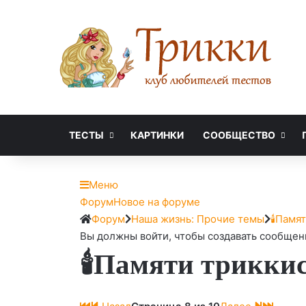
ТЕСТЫ
КАРТИНКИ
СООБЩЕСТВО
Меню
Навигация
Форум
Новое на форуме
Форума
Форум
Форум
Наша жизнь: Прочие темы
🕯Памят
breadcrumbs
Вы должны войти, чтобы создавать сообщен
🕯Памяти триккис
-
Вы
здесь: