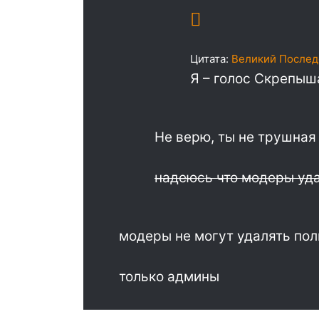
Цитата:
Великий Послед
Я – голос Скрепыша
Не верю, ты не трушная
надеюсь что модеры удал
модеры не могут удалять пол
только админы