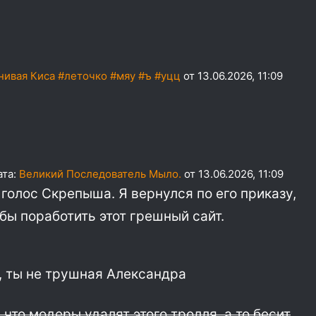
нивая Киса #леточко #мяу #ъ #уцц
от 13.06.2026, 11:09
ата:
Великий Последователь Мыло.
от 13.06.2026, 11:09
 голос Скрепыша. Я вернулся по его приказу,
бы поработить этот грешный сайт.
, ты не трушная Александра
что модеры удалят этого тролля, а то бесит