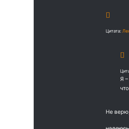
Цитата:
Ле
Цит
Я –
что
Не верю
надеюсь 