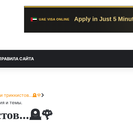
ПРАВИЛА САЙТА
и триккистов...🪦🌹
ия и темы.
тов...🪦🌹