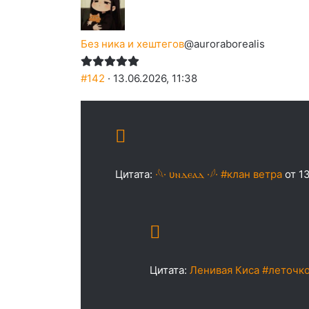
Без ника и хештегов
@auroraborealis
#142
· 13.06.2026, 11:38
Цитата:
·𓆩· υⲛⲇⲉⲁⲇ ·𓆪· #клан ветра
от 13
Цитата:
Ленивая Киса #леточко