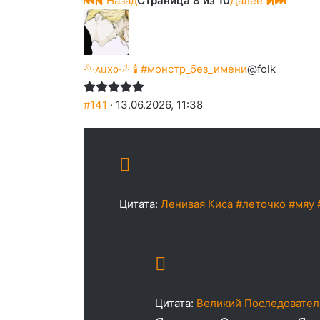
Назад
Страница 8 из 10
Далее
·𓆩·᧘ᥙх᧐·𓆪· 🕯 #монстр_без_имени
@folk
#141
· 13.06.2026, 11:38
Цитата:
Ленивая Киса #леточко #мяу 
Цитата:
Великий Последовател