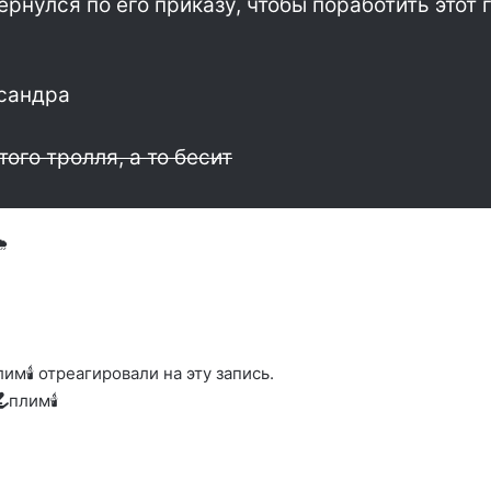
ернулся по его приказу, чтобы поработить этот 
ксандра
ого тролля, а то бесит
🌧
лим🕯️ отреагировали на эту запись.
плим🕯️