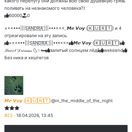
какого перепугу они должны всю свою душевную грязь
поливать на незнакомого человека?)
6
0
0
0
0
0
Голосуйте
Нажмите
Нажмите
Нажмите
Нажмите
Нажмите
-
на
на
на
на
на
палец
реакцию:
×××•••|||S͜͡A͜͡N͜͡D͜͡R͜͡A͜͡ |||•••×××, 𝙈𝙚 𝙑𝙤𝙮 (🄺🅄🅁🅃) и 4
реакцию:
реакцию:
реакцию:
реакцию:
вверх.
благодарю
улыбаюсь
смеюсь
печаль
плачу
отреагировали на эту запись.
до
слез
×××•••|||S͜͡A͜͡N͜͡D͜͡R͜͡A͜͡ |||•••×××
𝙈𝙚 𝙑𝙤𝙮 (🄺🅄🅁🅃)
𝒮𝓌𝑒𝑒𝓉 𝒟𝓇𝑒𝒶𝓂𝓈 🌜✨🛏️
залитый солнцем лёд🕯
wekeend
Без ника и хештегов
𝙈𝙚 𝙑𝙤𝙮 (🄺🅄🅁🅃)
@in_the_middle_of_the_night
#23
· 18.04.2026, 13:45