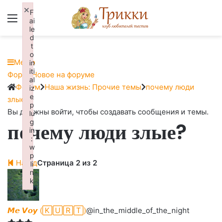
×
F
Меню
Вход
ai
le
d
t
o
Меню
in
iti
Навигация
Форум
Новое на форуме
al
Форума
Форум
Форум
Наша жизнь: Прочие темы
почему люди
iz
e
breadcrumbs
злые?
p
-
Вы должны войти, чтобы создавать сообщения и темы.
lu
g
почему люди злые?
Вы
in
здесь:
:
w
p
Назад
Страница 2 из 2
li
n
k
Failed to initialize plugin: wplink
𝙈𝙚 𝙑𝙤𝙮 (🄺🅄🅁🅃)
@in_the_middle_of_the_night