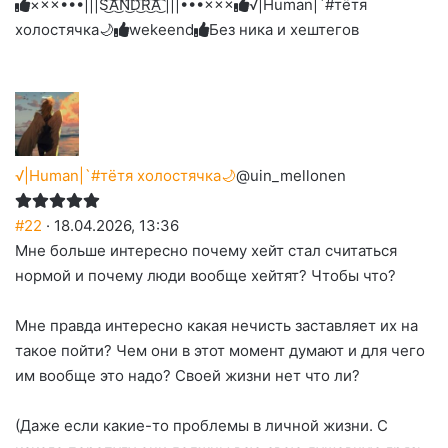
×××•••|||S͜͡A͜͡N͜͡D͜͡R͜͡A͜͡ |||•••×××
√|Human|`#тётя
холостячка🌙
wekeend
Без ника и хештегов
√|Human|`#тётя холостячка🌙
@uin_mellonen
#22
· 18.04.2026, 13:36
Мне больше интересно почему хейт стал считаться
нормой и почему люди вообще хейтят? Чтобы что?
Мне правда интересно какая нечисть заставляет их на
такое пойти? Чем они в этот момент думают и для чего
им вообще это надо? Своей жизни нет что ли?
(Даже если какие-то проблемы в личной жизни. С