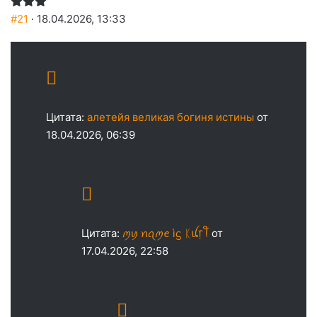
#21
· 18.04.2026, 13:33
Цитата:
алетейя великая богиня истины
от
18.04.2026, 06:39
Цитата:
ꪑꪗ ꪀꪖꪑꫀ ìᦓ ᛕꪊ᥅ꪻ
от
17.04.2026, 22:58