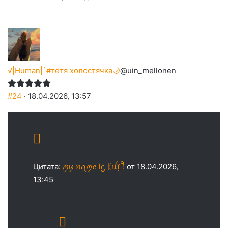
√|Human|`#тётя холостячка🌙
@uin_mellonen
#24
· 18.04.2026, 13:57
Цитата:
ꪑꪗ ꪀꪖꪑꫀ ìᦓ ᛕꪊ᥅ꪻ
от 18.04.2026,
13:45