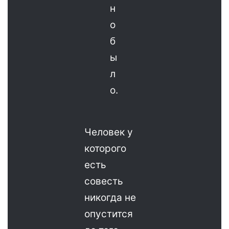
н
о
б
ы
л
о.
Человек у
которого
есть
совесть
никогда не
опустится