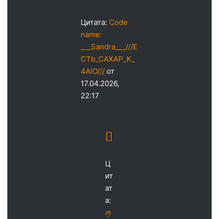
Цитата:
Code
name:
___Sandra___///E
CTb_CAXAP_K_
4AIO///
от
17.04.2026,
22:17
Ц
ит
ат
а:
ꪑ