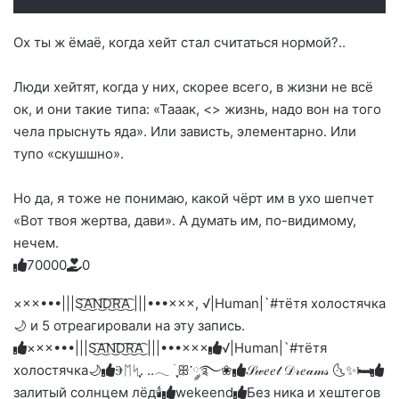
Ох ты ж ёмаё, когда хейт стал считаться нормой?..
Люди хейтят, когда у них, скорее всего, в жизни не всё
ок, и они такие типа: «Тааак, <> жизнь, надо вон на того
чела прыснуть яда». Или зависть, элементарно. Или
тупо «скушшно».
Но да, я тоже не понимаю, какой чёрт им в ухо шепчет
«Вот твоя жертва, дави». А думать им, по-видимому,
нечем.
7
0
0
0
0
0
Голосуйте
Нажмите
Нажмите
Нажмите
Нажмите
Нажмите
-
на
на
на
на
на
палец
реакцию:
×××•••|||S͜͡A͜͡N͜͡D͜͡R͜͡A͜͡ |||•••×××, √|Human|`#тётя холостячка
реакцию:
реакцию:
реакцию:
реакцию:
вверх.
благодарю
улыбаюсь
смеюсь
печаль
плачу
🌙 и 5 отреагировали на эту запись.
до
слез
×××•••|||S͜͡A͜͡N͜͡D͜͡R͜͡A͜͡ |||•••×××
√|Human|`#тётя
холостячка🌙
Ⰵᛖᛋִֶָ. ..𓂃 ࣪ ִֶָꕥ་༘࿐❀
𝒮𝓌𝑒𝑒𝓉 𝒟𝓇𝑒𝒶𝓂𝓈 🌜✨🛏️
залитый солнцем лёд🕯
wekeend
Без ника и хештегов