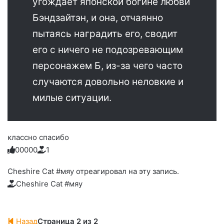
угождает японской богине любви
Бэндзайтэн, и она, отчаянно
пытаясь наградить его, сводит
его с ничего не подозревающим
персонажем Б, из-за чего часто
случаются довольно неловкие и
милые ситуации.
классно спасибо
0
0
0
0
0
1
Голосуйте
Нажмите
Нажмите
Нажмите
Нажмите
Нажмите
-
на
на
на
на
на
палец
реакцию:
Cheshire Cat #мяу отреагировал на эту запись.
реакцию:
реакцию:
реакцию:
реакцию:
вверх.
благодарю
улыбаюсь
смеюсь
печаль
плачу
Cheshire Cat #мяу
до
слез
Назад
Страница 2 из 2