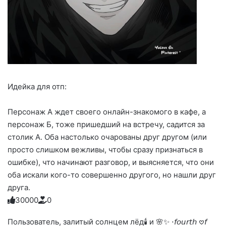
Идейка для отп:
Персонаж А ждет своего онлайн-знакомого в кафе, а
персонаж Б, тоже пришедший на встречу, садится за
столик А. Оба настолько очарованы друг другом (или
просто слишком вежливы, чтобы сразу признаться в
ошибке), что начинают разговор, и выясняется, что они
оба искали кого-то совершенно другого, но нашли друг
друга.
3
0
0
0
0
0
Голосуйте
Нажмите
Нажмите
Нажмите
Нажмите
Нажмите
-
на
на
на
на
на
палец
реакцию:
Пользователь, залитый солнцем лёд🕯 и 🌸✨ ⋅𝘧𝘰𝘶𝘳𝘵𝘩 𖹭𝘧
реакцию:
реакцию:
реакцию:
реакцию:
вверх.
благодарю