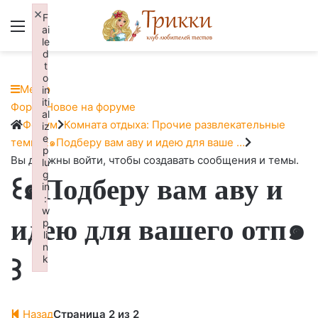
×
F
Меню
Вход
ai
le
d
t
o
Меню
in
iti
Навигация
Форум
Новое на форуме
al
Форума
Форум
Форум
Комната отдыха: Прочие развлекательные
iz
e
breadcrumbs
темы
꒰๑Подберу вам аву и идею для ваше …
p
-
Вы должны войти, чтобы создавать сообщения и темы.
lu
g
꒰๑Подберу вам аву и
Вы
in
здесь:
:
w
идею для вашего отп๑
p
li
n
꒱
k
Failed to initialize plugin: wplink
Назад
Страница 2 из 2