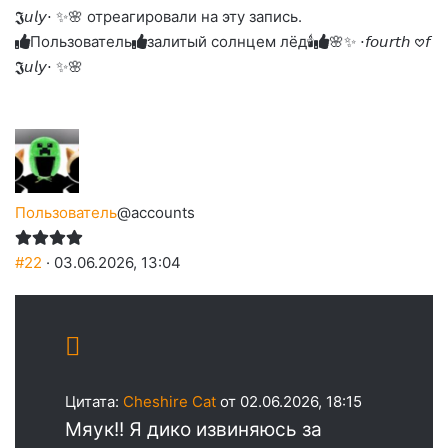
улыбаюсь
смеюсь
печаль
плачу
𝕵𝘶𝘭𝘺⋅ ✨🌸 отреагировали на эту запись.
до
слез
Пользователь
залитый солнцем лёд🕯
🌸✨ ⋅𝘧𝘰𝘶𝘳𝘵𝘩 𖹭𝘧
𝕵𝘶𝘭𝘺⋅ ✨🌸
Пользователь
@accounts
#22
· 03.06.2026, 13:04
Цитата:
Cheshire Cat
от 02.06.2026, 18:15
Мяук!! Я дико извиняюсь за