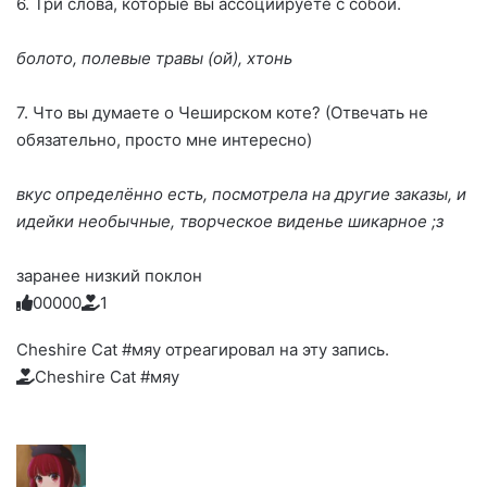
6. Три слова, которые вы ассоциируете с собой.
болото, полевые травы (ой), хтонь
7. Что вы думаете о Чеширском коте? (Отвечать не
обязательно, просто мне интересно)
вкус определëнно есть, посмотрела на другие заказы, и
идейки необычные, творческое виденье шикарное ;з
заранее низкий поклон
0
0
0
0
0
1
Голосуйте
Нажмите
Нажмите
Нажмите
Нажмите
Нажмите
-
на
на
на
на
на
палец
реакцию:
Cheshire Cat #мяу отреагировал на эту запись.
реакцию:
реакцию:
реакцию:
реакцию:
вверх.
благодарю
улыбаюсь
смеюсь
печаль
плачу
Cheshire Cat #мяу
до
слез