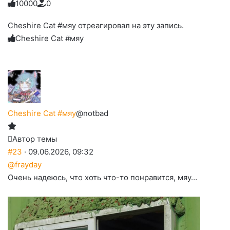
1
0
0
0
0
0
Голосуйте
Нажмите
Нажмите
Нажмите
Нажмите
Нажмите
-
на
на
на
на
на
палец
реакцию:
Cheshire Cat #мяу отреагировал на эту запись.
реакцию:
реакцию:
реакцию:
реакцию:
вверх.
благодарю
улыбаюсь
смеюсь
печаль
плачу
Cheshire Cat #мяу
до
слез
Cheshire Cat #мяу
@notbad
Автор темы
#23
· 09.06.2026, 09:32
@frayday
Очень надеюсь, что хоть что-то понравится, мяу…