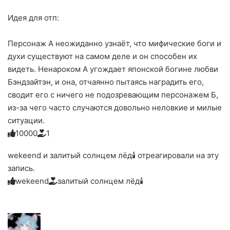
Идея для отп:
Персонаж А неожиданно узнаёт, что мифические боги и
духи существуют на самом деле и он способен их
видеть. Ненароком А угождает японской богине любви
Бэндзайтэн, и она, отчаянно пытаясь наградить его,
сводит его с ничего не подозревающим персонажем Б,
из-за чего часто случаются довольно неловкие и милые
ситуации.
1
0
0
0
0
1
Голосуйте
Нажмите
Нажмите
Нажмите
Нажмите
Нажмите
-
на
на
на
на
на
палец
реакцию:
wekeend и залитый солнцем лёд🕯 отреагировали на эту
реакцию:
реакцию:
реакцию:
реакцию:
вверх.
благодарю
улыбаюсь
смеюсь
печаль
плачу
запись.
до
слез
wekeend
залитый солнцем лёд🕯