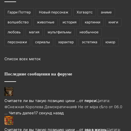
Гарри Поттер
Новый персонаж
Хогвартс
аниме
волшебство
животные
история
картинки
книги
любовь
магия
мультфильмы
необычное
персонажи
сериалы
характер
эстетика
юмор
Список всех меток
Последние сообщения на форуме
Считаете ли вы такую позицию цини …
от
перси
Цитата:
❄️Снежная Королева Демократичная❄️ Не от мiра сѣго от 06.0
…
Читать далее
17 секунд назад
Считаете ли вы такую позицию цини …
от
эва в жизнь
Цитата: