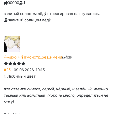
0
0
0
0
0
1
Голосуйте
Нажмите
Нажмите
Нажмите
Нажмите
Нажмите
-
на
на
на
на
на
палец
реакцию:
залитый солнцем лёд🕯 отреагировал на эту запись.
реакцию:
реакцию:
реакцию:
реакцию:
вверх.
благодарю
улыбаюсь
смеюсь
печаль
плачу
залитый солнцем лёд🕯
до
слез
·𓆩·᧘ᥙх᧐·𓆪· 🕯 #монстр_без_имени
@folk
#25
· 09.06.2026, 10:15
1. Любимый цвет
все оттенки синего, серый, чëрный, и зелëный, именно
тëмный или ьолотный (короче много, определиться не
могу)