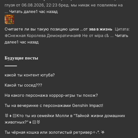
глузя от 06.08.2026, 22:23 бред. мы никак не повлияем на
…
Читать далее
1 час назад
Считаете ли вы такую позицию цини …
от
эва в жизнь
Цитата:
❄️Снежная Королева Демократичная❄️ Не от мiра сѣ …
Читать
далее
1 час назад
Будущие посты
какой ты контент ютуба?
Какой ты сосед???
На какого персонажа хоррор-игры ты похож?
Ты на вечеринке с персонажами Genshin Impact!
🐰👧🏻Кто ты из семейки Молли в "Тайной жизни домашних
животных?"👧🏻🐰
Ты чёрная кошка или золотистый ретривер✧˖°. ࣪𖤐