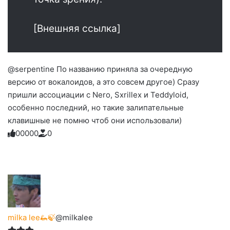
[Внешняя ссылка]
@serpentine По названию приняла за очередную
версию от вокалоидов, а это совсем другое) Сразу
пришли ассоциации с Nero, Sxrillex и Teddyloid,
особенно последний, но такие залипательные
клавишные не помню чтоб они использовали)
0
0
0
0
0
0
Голосуйте
Нажмите
Нажмите
Нажмите
Нажмите
Нажмите
-
на
на
на
на
на
палец
реакцию:
реакцию:
реакцию:
реакцию:
реакцию:
вверх.
благодарю
улыбаюсь
смеюсь
печаль
плачу
до
слез
milka lee🦗🍃
@milkalee