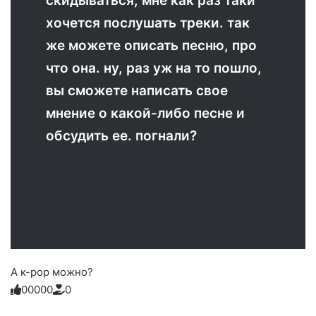
скидываться, мне как раз таки
хочется послушать треки. так
же можете описать песню, про
что она. ну, раз уж на то пошло,
вы сможете написать свое
мнение о какой-либо песне и
обсудить ее. погнали?
А к-рор можно?
0
0
0
0
0
0
Голосуйте
Нажмите
Нажмите
Нажмите
Нажмите
Нажмите
-
на
на
на
на
на
палец
реакцию: