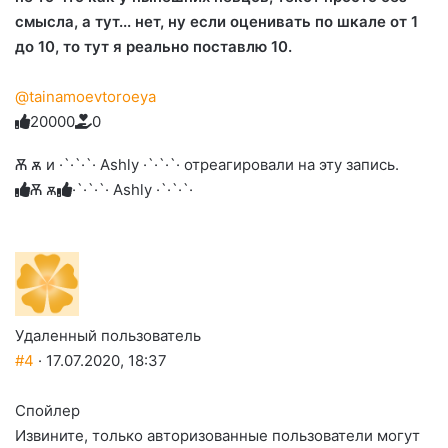
смысла, а тут... нет, ну если оценивать по шкале от 1
до 10, то тут я реально поставлю 10.
@tainamoevtoroeya
2
0
0
0
0
0
Голосуйте
Нажмите
Нажмите
Нажмите
Нажмите
Нажмите
-
на
на
на
на
на
палец
реакцию:
Ѫ ѫ и ·`·`·`· Ashly ·`·`·`· отреагировали на эту запись.
реакцию:
реакцию:
реакцию:
реакцию:
вверх.
благодарю
улыбаюсь
смеюсь
печаль
плачу
Ѫ ѫ
·`·`·`· Ashly ·`·`·`·
до
слез
Удаленный пользователь
#4
· 17.07.2020, 18:37
Спойлер
Извините, только авторизованные пользователи могут