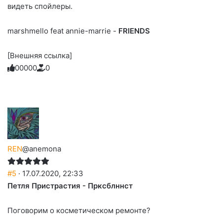
видеть спойлеры.
marshmello feat annie-marrie -
FRIENDS
[Внешняя ссылка]
0
0
0
0
0
0
Голосуйте
Нажмите
Нажмите
Нажмите
Нажмите
Нажмите
-
на
на
на
на
на
палец
реакцию:
реакцию:
реакцию:
реакцию:
реакцию:
вверх.
благодарю
улыбаюсь
смеюсь
печаль
плачу
до
слез
REN
@anemona
#5
· 17.07.2020, 22:33
Петля Пристрастия - Прксблннст
Поговорим о косметическом ремонте?