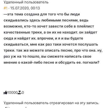
Удаленный пользователь
#1
· 15.07.2020, 00:13
—эта тема создана для того что бы люди
скидывались здесь любимыми песнями, ведь
возможно, кто-то хочет завести себе в плейлист
качественные треки, а он их не находит. он зайдет
сюда и найдет их. впрочем, и я и вы будете
скидываться, мне как раз таки хочется послушать
треки. так же можете описать песню, про что она. ну,
раз уж на то пошло, вы сможете написать свое
мнение о какой-либо песне и обсудить ее. погнали?
1
0
0
0
0
0
Голосуйте
Нажмите
Нажмите
Нажмите
Нажмите
Нажмите
-
на
на
на
на
на
палец
реакцию:
Удаленный пользователь отреагировал на эту запись.
реакцию:
реакцию:
реакцию:
реакцию:
вверх.
благодарю
улыбаюсь
смеюсь
печаль
плачу