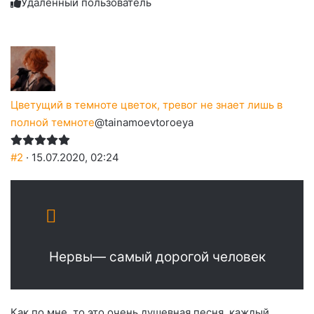
Удаленный пользователь
до
слез
Цветущий в темноте цветок, тревог не знает лишь в
полной темноте
@tainamoevtoroeya
#2
· 15.07.2020, 02:24
Нервы— самый дорогой человек
Как по мне, то это очень душевная песня, каждый