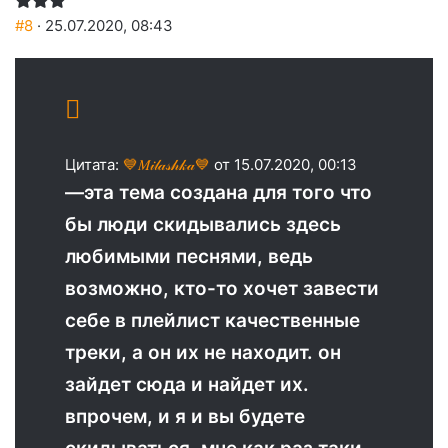
#8
· 25.07.2020, 08:43
Цитата:
💙𝑀𝒾𝓁𝒶𝓈𝒽𝓀𝒶💙
от 15.07.2020, 00:13
—эта тема создана для того что
бы люди скидывались здесь
любимыми песнями, ведь
возможно, кто-то хочет завести
себе в плейлист качественные
треки, а он их не находит. он
зайдет сюда и найдет их.
впрочем, и я и вы будете